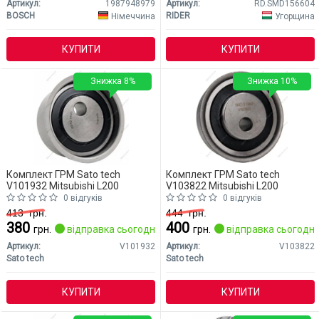
Артикул:
1987948979
Артикул:
RD.SMD156604
BOSCH
RIDER
Німеччина
Угорщина
КУПИТИ
КУПИТИ
Знижка 8%
Знижка 10%
Комплект ГРМ Sato tech
Комплект ГРМ Sato tech
V101932 Mitsubishi L200
V103822 Mitsubishi L200
0 відгуків
0 відгуків
413
грн.
444
грн.
380
400
грн.
відправка сьогодні
грн.
відправка сьогодні
Артикул:
V101932
Артикул:
V103822
Sato tech
Sato tech
КУПИТИ
КУПИТИ