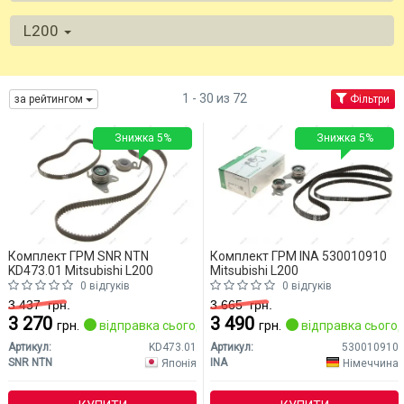
L200
1 - 30 из 72
за рейтингом
Фільтри
Знижка 5%
Знижка 5%
Комплект ГРМ SNR NTN
Комплект ГРМ INA 530010910
KD473.01 Mitsubishi L200
Mitsubishi L200
0 відгуків
0 відгуків
3 437
грн.
3 665
грн.
3 270
3 490
грн.
відправка сьогодні
грн.
відправка сьогод
Артикул:
KD473.01
Артикул:
530010910
SNR NTN
INA
Японія
Німеччина