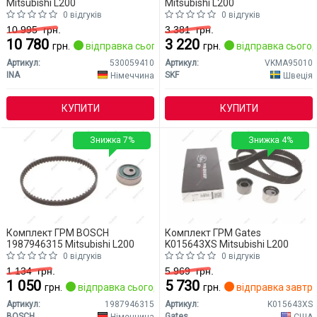
Mitsubishi L200
Mitsubishi L200
0 відгуків
0 відгуків
10 995
грн.
3 381
грн.
10 780
3 220
грн.
відправка сьогодні
грн.
відправка сьогод
Артикул:
530059410
Артикул:
VKMA95010
INA
SKF
Німеччина
Швеція
КУПИТИ
КУПИТИ
Знижка 7%
Знижка 4%
Комплект ГРМ BOSCH
Комплект ГРМ Gates
1987946315 Mitsubishi L200
K015643XS Mitsubishi L200
0 відгуків
0 відгуків
1 134
грн.
5 969
грн.
1 050
5 730
грн.
відправка сьогодні
грн.
відправка завтр
Артикул:
1987946315
Артикул:
K015643XS
BOSCH
Gates
Німеччина
США