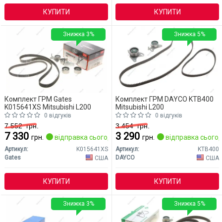
КУПИТИ
КУПИТИ
Знижка 3%
Знижка 5%
Комплект ГРМ Gates
Комплект ГРМ DAYCO KTB400
K015641XS Mitsubishi L200
Mitsubishi L200
0 відгуків
0 відгуків
7 552
грн.
3 454
грн.
7 330
3 290
грн.
відправка сьогодні
грн.
відправка сьогод
Артикул:
K015641XS
Артикул:
KTB400
Gates
DAYCO
США
США
КУПИТИ
КУПИТИ
Знижка 3%
Знижка 5%