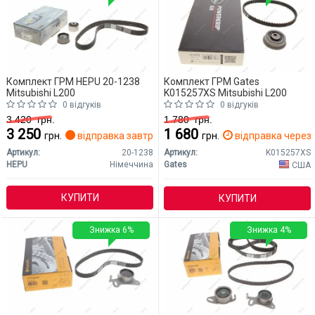
Комплект ГРМ HEPU 20-1238
Комплект ГРМ Gates
Mitsubishi L200
K015257XS Mitsubishi L200
0 відгуків
0 відгуків
3 420
грн.
1 780
грн.
3 250
1 680
грн.
відправка завтра
грн.
відправка через 
Артикул:
20-1238
Артикул:
K015257XS
HEPU
Німеччина
Gates
США
КУПИТИ
КУПИТИ
Знижка 6%
Знижка 4%