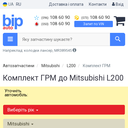
UA
RU
Доставка і оплата
Контакти
Вхід
108 60 90
108 60 90
(096)
(073)
108 60 90
Запит по VIN
(050)
Яку запчастину шукаєте?
Наприклад: колодки лансер, MR389545
Автозапчастини
Mitsubishi
L200
Комплект ГРМ
Комплект ГРМ до Mitsubishi L200
Уточніть
автомобіль:
Виберіть рік
Mitsubishi