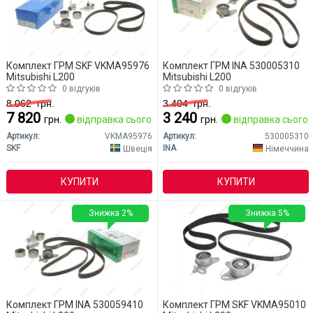
Комплект ГРМ SKF VKMA95976
Комплект ГРМ INA 530005310
Mitsubishi L200
Mitsubishi L200
0 відгуків
0 відгуків
8 062
грн.
3 404
грн.
7 820
3 240
грн.
відправка сьогодні
грн.
відправка сьогод
Артикул:
VKMA95976
Артикул:
530005310
SKF
INA
Швеція
Німеччина
КУПИТИ
КУПИТИ
Знижка 2%
Знижка 5%
Комплект ГРМ INA 530059410
Комплект ГРМ SKF VKMA95010