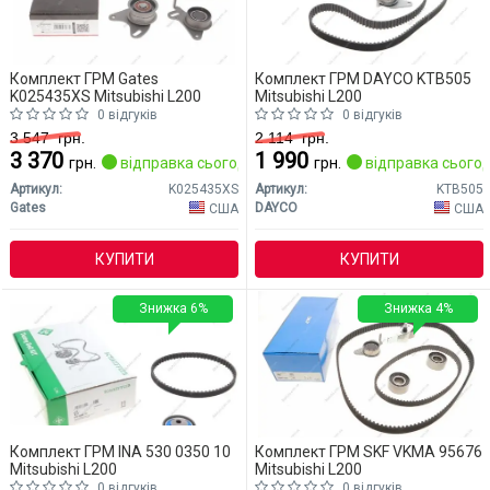
Комплект ГРМ Gates
Комплект ГРМ DAYCO KTB505
K025435XS Mitsubishi L200
Mitsubishi L200
0 відгуків
0 відгуків
3 547
грн.
2 114
грн.
3 370
1 990
грн.
відправка сьогодні
грн.
відправка сьогод
Артикул:
K025435XS
Артикул:
KTB505
Gates
DAYCO
США
США
КУПИТИ
КУПИТИ
Знижка 6%
Знижка 4%
Комплект ГРМ INA 530 0350 10
Комплект ГРМ SKF VKMA 95676
Mitsubishi L200
Mitsubishi L200
0 відгуків
0 відгуків