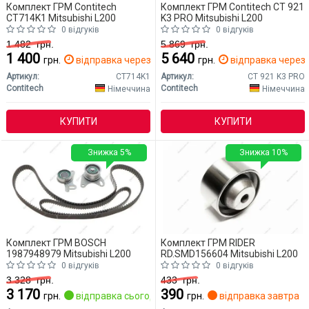
Комплект ГРМ Contitech
Комплект ГРМ Contitech CT 921
CT714K1 Mitsubishi L200
K3 PRO Mitsubishi L200
0 відгуків
0 відгуків
1 482
грн.
5 869
грн.
1 400
5 640
грн.
відправка через 2 дн.
грн.
відправка через 
Артикул:
CT714K1
Артикул:
CT 921 K3 PRO
Contitech
Contitech
Німеччина
Німеччина
КУПИТИ
КУПИТИ
Знижка 5%
Знижка 10%
Комплект ГРМ BOSCH
Комплект ГРМ RIDER
1987948979 Mitsubishi L200
RD.SMD156604 Mitsubishi L200
0 відгуків
0 відгуків
3 328
грн.
433
грн.
3 170
390
грн.
відправка сьогодні
грн.
відправка завтра