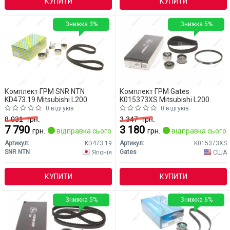
КУПИТИ
КУПИТИ
Знижка 3%
Знижка 5%
Комплект ГРМ SNR NTN
Комплект ГРМ Gates
KD473.19 Mitsubishi L200
K015373XS Mitsubishi L200
0 відгуків
0 відгуків
8 031
грн.
3 347
грн.
7 790
3 180
грн.
відправка сьогодні
грн.
відправка сьогод
Артикул:
KD473.19
Артикул:
K015373XS
SNR NTN
Gates
Японія
США
КУПИТИ
КУПИТИ
Знижка 5%
Знижка 6%