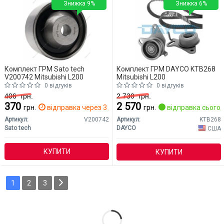
Знижка 9%
Знижка 6%
Комплект ГРМ Sato tech
Комплект ГРМ DAYCO KTB268
V200742 Mitsubishi L200
Mitsubishi L200
0 відгуків
0 відгуків
406
грн.
2 730
грн.
370
2 570
грн.
відправка через 3 дн.
грн.
відправка сьогод
Артикул:
V200742
Артикул:
KTB268
Sato tech
DAYCO
США
КУПИТИ
КУПИТИ
1
2
3