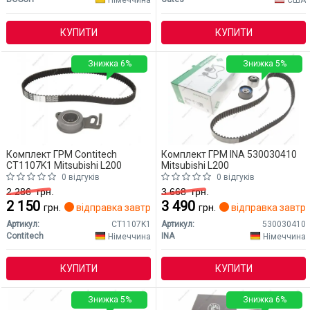
КУПИТИ
КУПИТИ
Знижка 6%
Знижка 5%
Комплект ГРМ Contitech
Комплект ГРМ INA 530030410
CT1107K1 Mitsubishi L200
Mitsubishi L200
0 відгуків
0 відгуків
2 286
грн.
3 668
грн.
2 150
3 490
грн.
відправка завтра
грн.
відправка завтр
Артикул:
CT1107K1
Артикул:
530030410
Contitech
INA
Німеччина
Німеччина
КУПИТИ
КУПИТИ
Знижка 5%
Знижка 6%