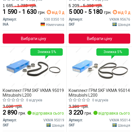
1 685 - 1 733
грн.
5 209 - 5 396
грн.
1 590 - 1 630
5 000 - 5 180
грн.
від 0 дн.
грн.
від 0 дн
Артикул:
530 0350 10
Артикул:
VKMA 95676
INA
SKF
Німеччина
Швеція
Вибрати ціну
Вибрати ціну
Знижка 5%
Знижка 5%
Комплект ГРМ SKF VKMA 95019
Комплект ГРМ SKF VKMA 95014
Mitsubishi L200
Mitsubishi L200
0 відгуків
0 відгуків
3 036
грн.
3 381
грн.
2 890
3 220
грн.
відправка сьогодні
грн.
відправка сьогод
Артикул:
VKMA 95019
Артикул:
VKMA 95014
SKF
SKF
Швеція
Швеція