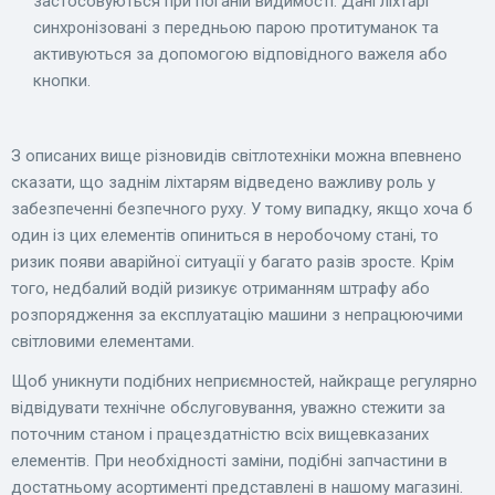
застосовуються при поганій видимості. Дані ліхтарі
синхронізовані з передньою парою протитуманок та
активуються за допомогою відповідного важеля або
кнопки.
З описаних вище різновидів світлотехніки можна впевнено
сказати, що заднім ліхтарям відведено важливу роль у
забезпеченні безпечного руху. У тому випадку, якщо хоча б
один із цих елементів опиниться в неробочому стані, то
ризик появи аварійної ситуації у багато разів зросте. Крім
того, недбалий водій ризикує отриманням штрафу або
розпорядження за експлуатацію машини з непрацюючими
світловими елементами.
Щоб уникнути подібних неприємностей, найкраще регулярно
відвідувати технічне обслуговування, уважно стежити за
поточним станом і працездатністю всіх вищевказаних
елементів. При необхідності заміни, подібні запчастини в
достатньому асортименті представлені в нашому магазині.