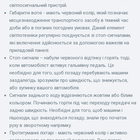
світлосигнальний пристрій.
Габаритні вогні - мають червоний колір, який позначає
місцезнаходження транспортного засобу в темний час
доби або в поганих погодних умовах. Даний елемент
світлотехніки регулярно поєднується зі стоп-сигналами,
які включення здійснюється за допомогою важелів на
приладовій панелі.
Стоп-сигнали – набули червоного відтінку і горять тоді,
коли автомобіліст активує гальмівну педаль. Це
необхідно для того, щоб позаду перебувають машини
заздалегідь зрозуміли про швидкість, що знижується,
або зупинку вашого автомобіля.
Сигнали заднього ходу відрізняються жовтим або білим
кольором. Починають горіти під час переходу передачі на
задню швидкість. Необхідні для того, щоб машини і
пішоходи, що знаходяться позаду, знали про початок
руху в зворотному напрямку.
Протитуманні ліхтарі - мають червоний колір і активно