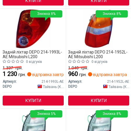
КУПИТИ
КУПИТИ
Знижка 8%
Знижка 8%
Задній ліхтар DEPO 214-1993L-
Задній ліхтар DEPO 214-1952L-
AE Mitsubishi L200
AE Mitsubishi L200
0 відгуків
0 відгуків
1 337
грн.
1 040
грн.
1 230
960
грн.
відправка завтра
грн.
відправка завтра
Артикул:
214-1993L-AE
Артикул:
214-1952L-AE
DEPO
DEPO
Тайвань (Китай)
Тайвань (Китай)
КУПИТИ
КУПИТИ
Знижка 5%
Знижка 8%