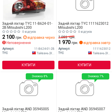
Задній ліхтар TYC 11-B624-01-
Задній ліхтар TYC 1111623012
2B Mitsubishi L200
Mitsubishi L200
0 відгуків
0 відгуків
2 100
2 091
грн.
грн.
відправка через 2 дн.
1 970
Неповернення
грн.
відправка завтр
Артикул:
11-B624-01-2B
Артикул:
1111623012
TYC
TYC
Тайвань (Китай)
Тайвань (Китай)
КУПИТИ
КУПИТИ
Знижка 8%
Знижка 7%
Задній ліхтар AND 3S945005
Задній ліхтар AND 3S945007