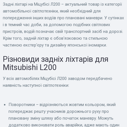
Задні ліхтарі на Міцубісі Л200 – актуальний товар із категорії
автомобільної світлотехніки, який необхідний для
попередження інших водіїв про плановані маневри. У сутінках
і в темний час доби, за допомогою подібних світлових
пристроїв, водій позначає свій транспортний засіб на дорозі.
Крім того, задній ліхтар є обов'язковою та стильною
частиною екстер'єру та дизайну японської іномарки.
Різновиди задніх ліхтарів для
Mitsubishi L200
У всіх автомобілях Міцубісі Л200 заводом передбачено
наявність наступної світлотехніки:
Поворотники – відрізняються жовтим кольором, який
попереджає решту учасників дорожнього руху про
плановану зміну шляху або початок маневру. Можуть
додатково виконувати роль аварійки, адже мають один