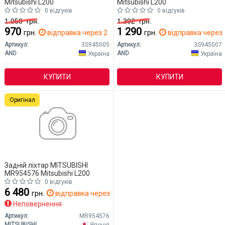
Mitsubishi L200
Mitsubishi L200
0 відгуків
0 відгуків
1 050
грн.
1 392
грн.
970
1 290
грн.
відправка через 2 дн.
грн.
відправка через 
Артикул:
3S945005
Артикул:
3S945007
AND
AND
Україна
Україна
КУПИТИ
КУПИТИ
Оригінал
Задній ліхтар MITSUBISHI
MR954576 Mitsubishi L200
0 відгуків
6 480
грн.
відправка через 14 дн.
Неповернення
Артикул:
MR954576
MITSUBISHI
Японія