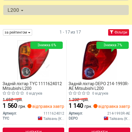
L200
1 - 17 из 17
за рейтингом
Фільтри
Знижка 6%
Знижка 7%
Задній ліхтар TYC 1111624012
Задній ліхтар DEPO 214-1993R-
Mitsubishi L200
AE Mitsubishi L200
0 відгуків
0 відгуків
1 652
грн.
1 232
грн.
1 560
1 140
грн.
відправка завтра
грн.
відправка завтр
Артикул:
1111624012
Артикул:
214-1993R-AE
TYC
DEPO
Тайвань (Китай)
Тайвань (Китай)