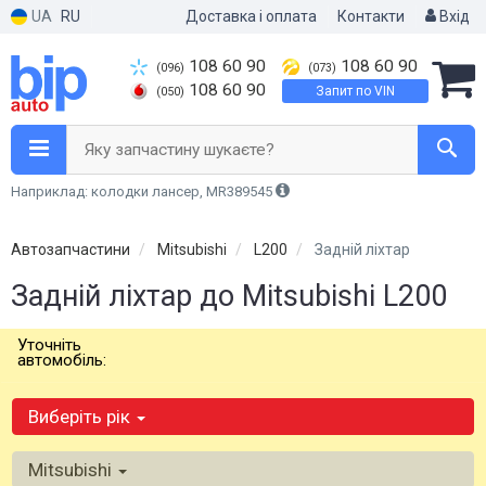
UA
RU
Доставка і оплата
Контакти
Вхід
108 60 90
108 60 90
(096)
(073)
108 60 90
Запит по VIN
(050)
Яку запчастину шукаєте?
Наприклад: колодки лансер, MR389545
Автозапчастини
Mitsubishi
L200
Задній ліхтар
Задній ліхтар до Mitsubishi L200
Уточніть
автомобіль:
Виберіть рік
Mitsubishi