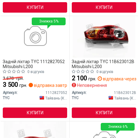
КУПИТИ
КУПИТИ
Знижка 5%
Задній ліхтар TYC 1112827052
Задній ліхтар TYC 11B623012B
Mitsubishi L200
Mitsubishi L200
0 відгуків
0 відгуків
2 100
3 678
грн.
грн.
відправка через 
3 500
грн.
відправка завтра
Неповернення
Артикул:
1112827052
Артикул:
11B623012B
TYC
TYC
Тайвань (Китай)
Тайвань (Китай)
КУПИТИ
КУПИТИ
Знижка 6%