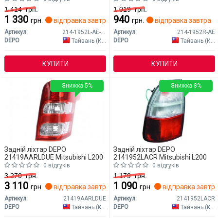
1 414
грн.
1 019
грн.
1 330
940
грн.
відправка завтра
грн.
відправка завтра
Артикул:
214-1952L-AE-CR
Артикул:
214-1952R-AE
DEPO
DEPO
Тайвань (Китай)
Тайвань (Китай)
КУПИТИ
КУПИТИ
Знижка 5%
Знижка 8%
Задній ліхтар DEPO
Задній ліхтар DEPO
21419AARLDUE Mitsubishi L200
2141952LACR Mitsubishi L200
0 відгуків
0 відгуків
3 270
грн.
1 179
грн.
3 110
1 090
грн.
відправка завтра
грн.
відправка завтр
Артикул:
21419AARLDUE
Артикул:
2141952LACR
DEPO
DEPO
Тайвань (Китай)
Тайвань (Китай)