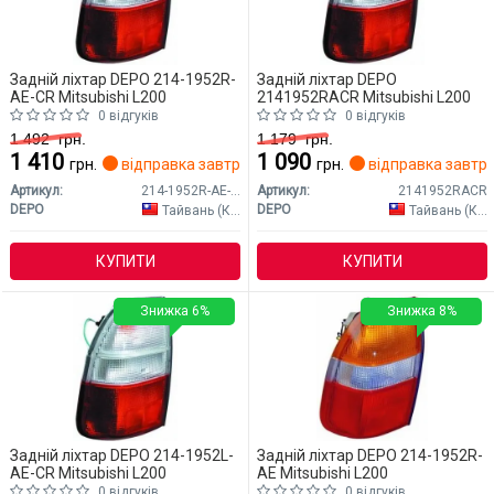
Задній ліхтар DEPO 214-1952R-
Задній ліхтар DEPO
AE-CR Mitsubishi L200
2141952RACR Mitsubishi L200
0 відгуків
0 відгуків
1 492
грн.
1 179
грн.
1 410
1 090
грн.
відправка завтра
грн.
відправка завтр
Артикул:
214-1952R-AE-CR
Артикул:
2141952RACR
DEPO
DEPO
Тайвань (Китай)
Тайвань (Китай)
КУПИТИ
КУПИТИ
Знижка 6%
Знижка 8%
Задній ліхтар DEPO 214-1952L-
Задній ліхтар DEPO 214-1952R-
AE-CR Mitsubishi L200
AE Mitsubishi L200
0 відгуків
0 відгуків