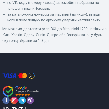
по VIN коду (номеру кузова) автомобіля, набравши по
телефону наших фахівців;
за каталожним номером запчастини (артикулу), ввівши
його в поле пошуку по артикулу у верхній частині сайту.
Ми можемо доставити реле ВСІ до Mitsubishi L200 не тільки в
Київ, Харків, Одесу, Львів, Дніпро або Запоріжжя, а і у будь-
яку точку України за 1-3 дні.
КОНТАКТИ