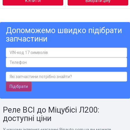
КУПИТИ
Вибрати ціну
Допоможемо швидко підібрати
запчастини
Підібрати
Реле ВСІ до Міцубісі Л200:
доступні ціни
У нашому інтернет-магазині Bіpauto.com.ua ви можете