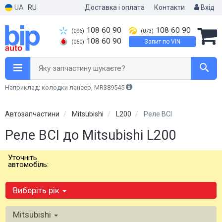
UA
RU
Доставка і оплата
Контакти
Вхід
108 60 90
108 60 90
(096)
(073)
108 60 90
Запит по VIN
(050)
Яку запчастину шукаєте?
Наприклад: колодки лансер, MR389545
Автозапчастини
Mitsubishi
L200
Реле ВСІ
Реле ВСІ до Mitsubishi L200
Уточніть
автомобіль:
Виберіть рік
Mitsubishi