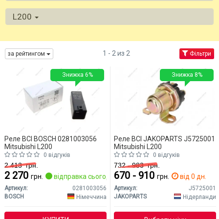
L200
1 - 2 из 2
за рейтингом
Фільтри
Знижка 6%
Знижка 8%
Реле ВСІ BOSCH 0281003056
Реле ВСІ JAKOPARTS J5725001
Mitsubishi L200
Mitsubishi L200
0 відгуків
0 відгуків
2 413
грн.
732 - 983
грн.
2 270
670 - 910
грн.
відправка сьогодні
грн.
від 0 дн.
Артикул:
0281003056
Артикул:
J5725001
BOSCH
JAKOPARTS
Німеччина
Нідерланди