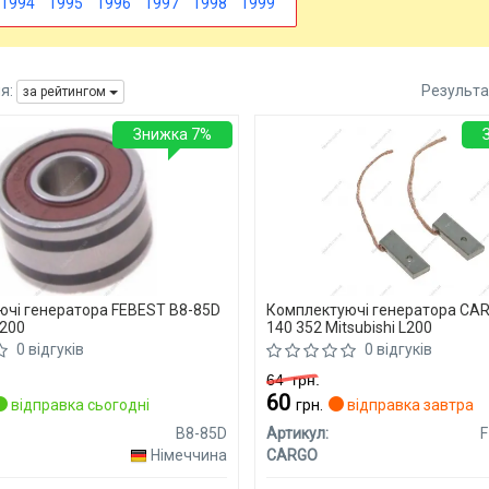
1994
1995
1996
1997
1998
1999
я:
Результа
за рейтингом
Знижка 7%
чі генератора FEBEST B8-85D
Комплектуючі генератора CAR
L200
140 352 Mitsubishi L200
0 відгуків
0 відгуків
64
грн.
60
відправка сьогодні
грн.
відправка завтра
B8-85D
Артикул:
F
Німеччина
CARGO