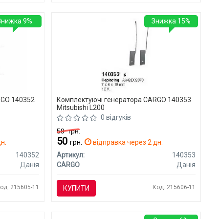
Знижка 9%
Знижка 15%
RGO 140352
Комплектуючі генератора CARGO 140353
Mitsubishi L200
0 відгуків
59
грн.
50
н.
грн.
відправка через 2 дн.
140352
Артикул:
140353
Данія
CARGO
Данія
од: 215605-11
Код: 215606-11
КУПИТИ