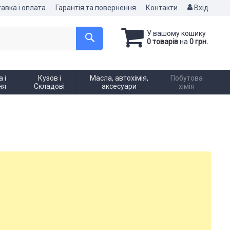
авка і оплата
Гарантія та повернення
Контакти
Вхід
У вашому кошику
0 товарів
на
0 грн.
 і
Кузов і
Масла, автохімія,
Побутова
ня
Складові
аксесуари
хімія