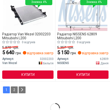
Знижка 4%
Знижка 4%
Радіатор Van Wezel 32002203
Радіатор NISSENS 62809
Mitsubishi L200
Mitsubishi L200
0 відгуків
0 відгуків
5 870
грн.
5 357
грн.
5 640
5 150
грн.
відправка завтра
грн.
відправка завтр
Артикул:
32002203
Артикул:
62809
Van Wezel
NISSENS
Бельгія
Данія
КУПИТИ
КУПИТИ
1
2