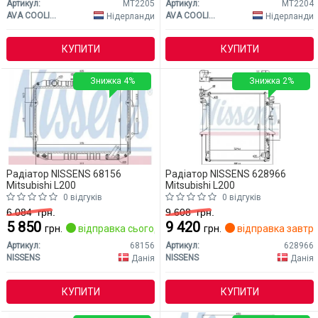
Артикул:
MT2205
Артикул:
MT2204
AVA COOLING
AVA COOLING
Нідерланди
Нідерланди
КУПИТИ
КУПИТИ
Знижка 4%
Знижка 2%
Радіатор NISSENS 68156
Радіатор NISSENS 628966
Mitsubishi L200
Mitsubishi L200
0 відгуків
0 відгуків
6 084
грн.
9 608
грн.
5 850
9 420
грн.
відправка сьогодні
грн.
відправка завтр
Артикул:
68156
Артикул:
628966
NISSENS
NISSENS
Данія
Данія
КУПИТИ
КУПИТИ