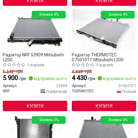
КУПИТИ
КУПИТИ
Знижка 4%
Знижка 4%
Радіатор NRF 53909 Mitsubishi
Радіатор THERMOTEC
L200
D75010TT Mitsubishi L200
0 відгуків
0 відгуків
6 142
грн.
4 610
грн.
5 900
4 430
грн.
відправка сьогодні
грн.
відправка сьогод
Артикул:
53909
Артикул:
D75010TT
NRF
THERMOTEC
Нідерланди
Польща
КУПИТИ
КУПИТИ
Знижка 3%
Знижка 4%