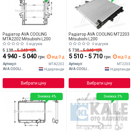
Радіатор AVA COOLING
Радіатор AVA COOLING MT2203
MTA2202 Mitsubishi L200
Mitsubishi L200
0 відгуків
0 відгуків
5 138 - 5 243
грн.
5 738 - 5 946
грн.
4 940 - 5 040
5 510 - 5 710
грн.
від 0 дн.
грн.
від 0 дн
Артикул:
MTA2202
Артикул:
MT2203
AVA COOLING
AVA COOLING
Нідерланди
Нідерланди
Вибрати ціну
Вибрати ціну
Знижка 4%
Знижка 3%