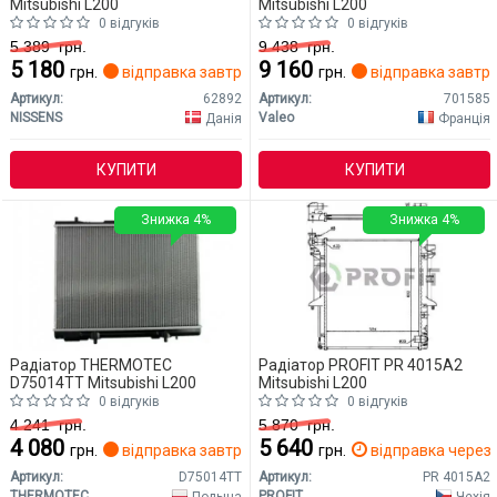
Mitsubishi L200
Mitsubishi L200
0 відгуків
0 відгуків
5 389
грн.
9 438
грн.
5 180
9 160
грн.
відправка завтра
грн.
відправка завтр
Артикул:
62892
Артикул:
701585
NISSENS
Valeo
Данія
Франція
КУПИТИ
КУПИТИ
Знижка 4%
Знижка 4%
Радіатор THERMOTEC
Радіатор PROFIT PR 4015A2
D75014TT Mitsubishi L200
Mitsubishi L200
0 відгуків
0 відгуків
4 241
грн.
5 870
грн.
4 080
5 640
грн.
відправка завтра
грн.
відправка через 
Артикул:
D75014TT
Артикул:
PR 4015A2
THERMOTEC
PROFIT
Польща
Чехія