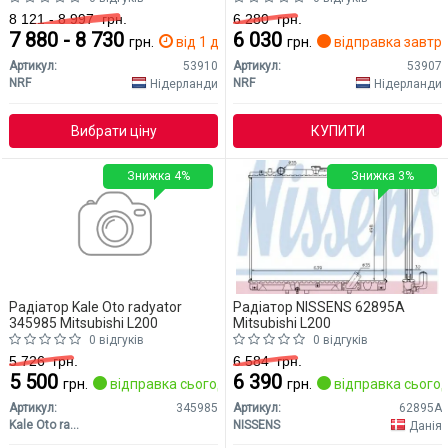
8 121 - 8 997
грн.
6 280
грн.
7 880 - 8 730
6 030
грн.
від 1 дн.
грн.
відправка завтр
Артикул:
53910
Артикул:
53907
NRF
NRF
Нідерланди
Нідерланди
Вибрати ціну
КУПИТИ
Знижка 4%
Знижка 3%
Радіатор Kale Oto radyator
Радіатор NISSENS 62895A
345985 Mitsubishi L200
Mitsubishi L200
0 відгуків
0 відгуків
5 726
грн.
6 584
грн.
5 500
6 390
грн.
відправка сьогодні
грн.
відправка сьогод
Артикул:
345985
Артикул:
62895A
Kale Oto radyator
NISSENS
Данія