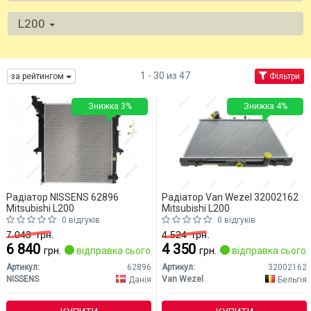
L200
1 - 30 из 47
за рейтингом
Фільтри
Знижка 3%
Знижка 4%
Радіатор NISSENS 62896
Радіатор Van Wezel 32002162
Mitsubishi L200
Mitsubishi L200
0 відгуків
0 відгуків
7 043
грн.
4 524
грн.
6 840
4 350
грн.
відправка сьогодні
грн.
відправка сьогод
Артикул:
62896
Артикул:
32002162
NISSENS
Van Wezel
Данія
Бельгія