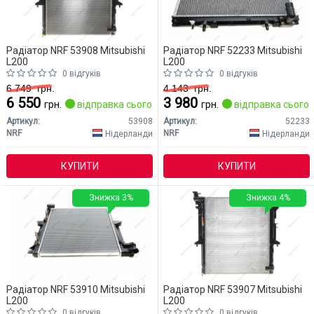
Радіатор NRF 53908 Mitsubishi
Радіатор NRF 52233 Mitsubishi
L200
L200
0 відгуків
0 відгуків
6 749
грн.
4 143
грн.
6 550
3 980
грн.
відправка сьогодні
грн.
відправка сьогод
Артикул:
53908
Артикул:
52233
NRF
NRF
Нідерланди
Нідерланди
КУПИТИ
КУПИТИ
Знижка 3%
Знижка 4%
Радіатор NRF 53910 Mitsubishi
Радіатор NRF 53907 Mitsubishi
L200
L200
0 відгуків
0 відгуків