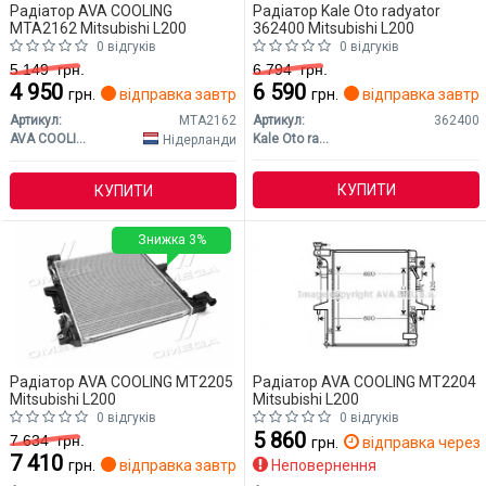
Радіатор AVA COOLING
Радіатор Kale Oto radyator
MTA2162 Mitsubishi L200
362400 Mitsubishi L200
0 відгуків
0 відгуків
5 149
грн.
6 794
грн.
4 950
6 590
грн.
відправка завтра
грн.
відправка завтр
Артикул:
MTA2162
Артикул:
362400
AVA COOLING
Kale Oto radyator
Нідерланди
КУПИТИ
КУПИТИ
Знижка 3%
Радіатор AVA COOLING MT2205
Радіатор AVA COOLING MT2204
Mitsubishi L200
Mitsubishi L200
0 відгуків
0 відгуків
5 860
7 634
грн.
грн.
відправка через 
7 410
грн.
відправка завтра
Неповернення