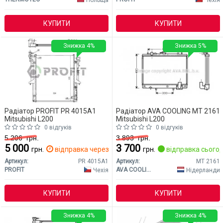
КУПИТИ
КУПИТИ
Знижка 4%
Знижка 5%
Радіатор PROFIT PR 4015A1
Радіатор AVA COOLING MT 2161
Mitsubishi L200
Mitsubishi L200
0 відгуків
0 відгуків
5 206
грн.
3 893
грн.
5 000
3 700
грн.
відправка через 2 дн.
грн.
відправка сьогод
Артикул:
PR 4015A1
Артикул:
MT 2161
PROFIT
AVA COOLING
Чехія
Нідерланди
КУПИТИ
КУПИТИ
Знижка 4%
Знижка 4%