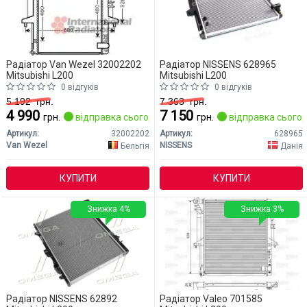
Радіатор Van Wezel 32002202
Радіатор NISSENS 628965
Mitsubishi L200
Mitsubishi L200
0 відгуків
0 відгуків
5 192
грн.
7 363
грн.
4 990
7 150
грн.
відправка сьогодні
грн.
відправка сьогод
Артикул:
32002202
Артикул:
628965
Van Wezel
NISSENS
Бельгія
Данія
КУПИТИ
КУПИТИ
Знижка 4%
Знижка 3%
Радіатор NISSENS 62892
Радіатор Valeo 701585