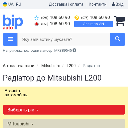
UA
RU
Доставка і оплата
Контакти
Вхід
108 60 90
108 60 90
(096)
(073)
108 60 90
Запит по VIN
(050)
Яку запчастину шукаєте?
Наприклад: колодки лансер, MR389545
Автозапчастини
Mitsubishi
L200
Радіатор
Радіатор до Mitsubishi L200
Уточніть
автомобіль:
Виберіть рік
Mitsubishi