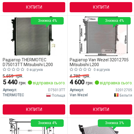
КУПИТИ
КУПИТИ
Знижка 4%
Знижка 4%
Радіатор THERMOTEC
Радіатор Van Wezel 32012705
D75013TT Mitsubishi L200
Mitsubishi L200
0 відгуків
0 відгуків
5 659
грн.
4 782
грн.
5 440
4 600
грн.
відправка сьогодні
грн.
відправка сьогод
Артикул:
D75013TT
Артикул:
32012705
THERMOTEC
Van Wezel
Польща
Бельгія
КУПИТИ
КУПИТИ
Знижка 4%
Знижка 3%