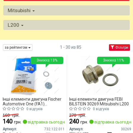
Mitsubishi
L200
1 - 30 из 85
за рейтингом
Фільтри
Знижка 13%
Знижка 11%
Інші елементи двигуна Fischer
Інші елементи двигуна FEBI
Automotive One (FA1)
BILSTEIN 30269 Mitsubishi L200
732.122.011 Mitsubishi L200
0 відгуків
0 відгуків
160
грн.
270
грн.
140
240
грн.
відправка сьогодні
грн.
відправка сьогодні
Артикул:
732.122.011
Артикул:
30269