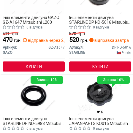
Інші елементи двигуна GAZO
Інші елементи двигуна
GZ-A1647 Mitsubishi L200
STARLINE DP ND-5016 Mitsubishi
L200
0 відгуків
0 відгуків
511
грн.
570
грн.
470
520
грн.
відправка через 2 дн.
грн.
відправка завтра
Артикул:
GZ-A1647
Артикул:
DP ND-5016
GAZO
STARLINE
Чехія
КУПИТИ
КУПИТИ
Знижка 10%
Знижка 10%
Інші елементи двигуна
Інші елементи двигуна
STARLINE DP ND-5983 Mitsubishi
JAPANPARTS KO015 Mitsubishi
L200
L200
0 відгуків
0 відгуків