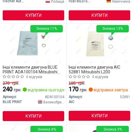
Fischer Automotive One (FA1)
FEBI BILSTEIN
Польща
Німеччина
КУПИТИ
КУПИТИ
Знижка 11%
Знижка 13%
Інші елементи двигуна BLUE
Інші елементи двигуна AIC
PRINT ADA100104 Mitsubishi
52881 Mitsubishi L200
L200
0 відгуків
0 відгуків
270
грн.
195
грн.
240
170
грн.
відправка сьогодні
грн.
відправка завтра
Артикул:
ADA100104
Артикул:
52881
BLUE PRINT
AIC
Великобританія
КУПИТИ
КУПИТИ
Знижка 8%
Знижка 9%