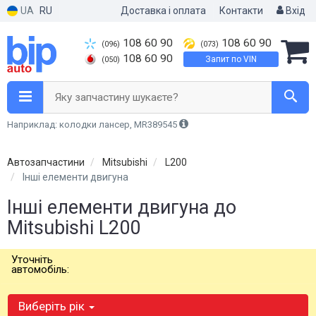
UA
RU
Доставка і оплата
Контакти
Вхід
108 60 90
108 60 90
(096)
(073)
108 60 90
Запит по VIN
(050)
Яку запчастину шукаєте?
Наприклад: колодки лансер, MR389545
Автозапчастини
Mitsubishi
L200
Інші елементи двигуна
Інші елементи двигуна до
Mitsubishi L200
Уточніть
автомобіль:
Виберіть рік