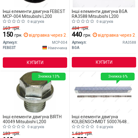
Інші елементи двигуна FEBEST
Інші елементи двигуна BGA
MCP-004 Mitsubishi L200
RA3588 Mitsubishi L200
0 відгуків
0 відгуків
163
грн.
484
грн.
150
440
грн.
відправка через 2 дн.
грн.
відправка через 2 д
Артикул:
MCP-004
Артикул:
RA3588
FEBEST
BGA
Німеччина
КУПИТИ
КУПИТИ
Знижка 13%
Знижка 6%
Інші елементи двигуна BIRTH
Інші елементи двигуна
40049 Mitsubishi L200
KOLBENSCHMIDT 50007648
Mitsubishi L200
0 відгуків
0 відгуків
183
грн.
1 613
грн.