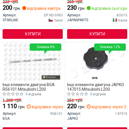
222
грн.
255
грн.
200
230
грн.
відправка завтра
грн.
відправка сьогодні
Артикул:
DP ND-5983
Артикул:
KO015
STARLINE
JAPANPARTS
Чехія
Італія
КУПИТИ
КУПИТИ
Знижка 8%
Знижка 12%
Інші елементи двигуна BGA
Інші елементи двигуна JAPKO
RS6101 Mitsubishi L200
147015 Mitsubishi L200
0 відгуків
0 відгуків
1 205
грн.
251
грн.
1 110
220
грн.
відправка через 2 дн.
грн.
відправка через 2 д
Артикул:
RS6101
Артикул:
147015
BGA
JAPKO