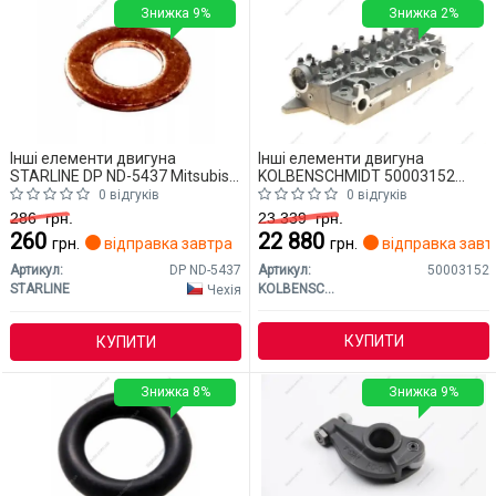
Знижка 9%
Знижка 2%
Інші елементи двигуна
Інші елементи двигуна
STARLINE DP ND-5437 Mitsubishi
KOLBENSCHMIDT 50003152
L200
Mitsubishi L200
0 відгуків
0 відгуків
286
грн.
23 339
грн.
260
22 880
грн.
відправка завтра
грн.
відправка завт
Артикул:
DP ND-5437
Артикул:
50003152
STARLINE
KOLBENSCHMIDT
Чехія
КУПИТИ
КУПИТИ
Знижка 8%
Знижка 9%