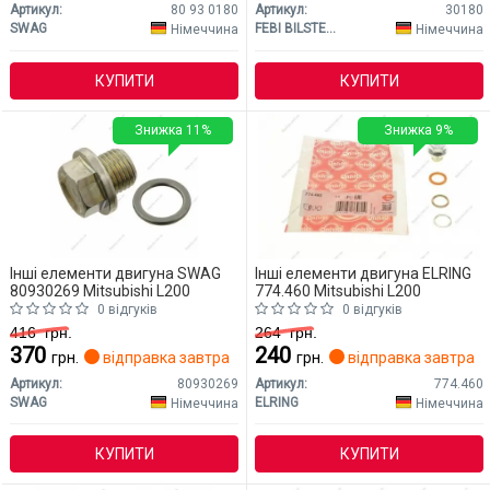
Артикул:
80 93 0180
Артикул:
30180
SWAG
FEBI BILSTEIN
Німеччина
Німеччина
КУПИТИ
КУПИТИ
Знижка 11%
Знижка 9%
Інші елементи двигуна SWAG
Інші елементи двигуна ELRING
80930269 Mitsubishi L200
774.460 Mitsubishi L200
0 відгуків
0 відгуків
416
грн.
264
грн.
370
240
грн.
відправка завтра
грн.
відправка завтра
Артикул:
80930269
Артикул:
774.460
SWAG
ELRING
Німеччина
Німеччина
КУПИТИ
КУПИТИ