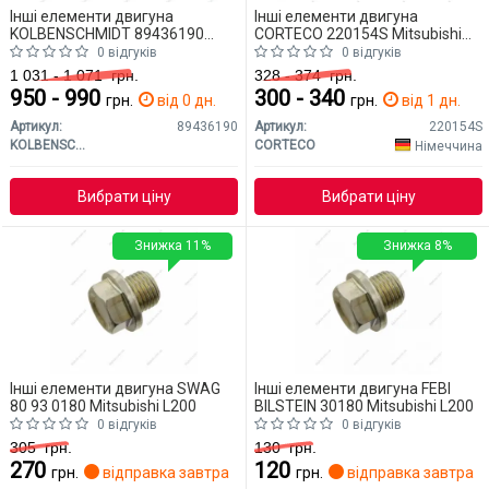
Інші елементи двигуна
Інші елементи двигуна
KOLBENSCHMIDT 89436190
CORTECO 220154S Mitsubishi
Mitsubishi L200
L200
0 відгуків
0 відгуків
1 031 - 1 071
грн.
328 - 374
грн.
950 - 990
300 - 340
грн.
від 0 дн.
грн.
від 1 дн.
Артикул:
89436190
Артикул:
220154S
KOLBENSCHMIDT
CORTECO
Німеччина
Вибрати ціну
Вибрати ціну
Знижка 11%
Знижка 8%
Інші елементи двигуна SWAG
Інші елементи двигуна FEBI
80 93 0180 Mitsubishi L200
BILSTEIN 30180 Mitsubishi L200
0 відгуків
0 відгуків
305
грн.
130
грн.
270
120
грн.
відправка завтра
грн.
відправка завтра