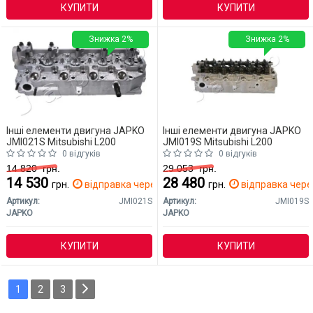
КУПИТИ
КУПИТИ
Знижка 2%
Знижка 2%
Інші елементи двигуна JAPKO
Інші елементи двигуна JAPKO
JMI021S Mitsubishi L200
JMI019S Mitsubishi L200
0 відгуків
0 відгуків
14 820
грн.
29 053
грн.
14 530
28 480
грн.
відправка через 2 дн.
грн.
відправка через
Артикул:
JMI021S
Артикул:
JMI019S
JAPKO
JAPKO
КУПИТИ
КУПИТИ
1
2
3