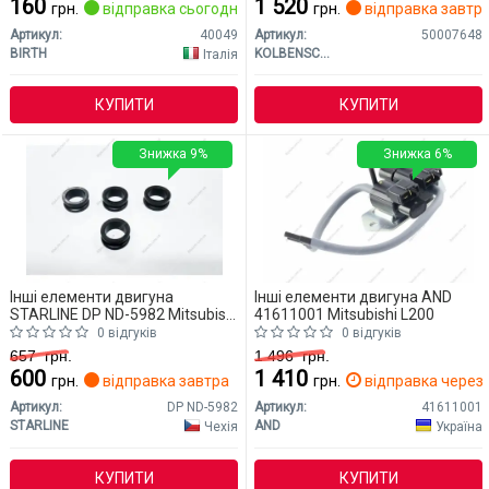
160
1 520
грн.
відправка сьогодні
грн.
відправка завтр
Артикул:
40049
Артикул:
50007648
BIRTH
KOLBENSCHMIDT
Італія
КУПИТИ
КУПИТИ
Знижка 9%
Знижка 6%
Інші елементи двигуна
Інші елементи двигуна AND
STARLINE DP ND-5982 Mitsubishi
41611001 Mitsubishi L200
L200
0 відгуків
0 відгуків
657
грн.
1 496
грн.
600
1 410
грн.
відправка завтра
грн.
відправка через 
Артикул:
DP ND-5982
Артикул:
41611001
STARLINE
AND
Чехія
Україна
КУПИТИ
КУПИТИ