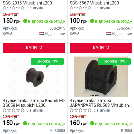
SBS-2015 Mitsubishi L200
SBS-5567 Mitsubishi L200
0 відгуків
0 відгуків
166
грн.
115
грн.
150
100
грн.
відправка сьогодні
грн.
відправка сьогодні
Артикул:
SBS-2015
Артикул:
SBS-5567
KAVO
KAVO
Нідерланди
Нідерланди
КУПИТИ
КУПИТИ
Знижка 13%
Знижка 13%
Втулки стабілізатора Kautek MI-
Втулки стабілізатора
BS058 Mitsubishi L200
JAPANPARTS RU508 Mitsubishi
L200
0 відгуків
0 відгуків
173
грн.
183
грн.
150
160
грн.
відправка сьогодні
грн.
відправка сьогодні
Артикул:
MI-BS058
Артикул:
RU508