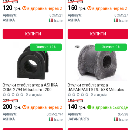
133
грн.
170
грн.
120
150
грн.
відправка через 2 дн.
грн.
відправка через 2 д
Артикул:
GOM521
Артикул:
GOM527
ASHIKA
ASHIKA
Італія
Італія
КУПИТИ
КУПИТИ
Знижка 12%
Знижка 9%
Втулки стабілізатора ASHIKA
Втулки стабілізатора
GOM-2794 Mitsubishi L200
JAPANPARTS RU-538 Mitsubishi
L200
0 відгуків
0 відгуків
227
грн.
154
грн.
200
140
грн.
відправка через 2 дн.
грн.
відправка сьогодні
Артикул:
GOM-2794
Артикул:
RU-538
ASHIKA
JAPANPARTS
Італія
Італія