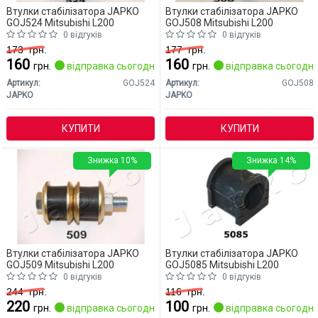
Втулки стабілізатора JAPKO
Втулки стабілізатора JAPKO
GOJ524 Mitsubishi L200
GOJ508 Mitsubishi L200
0 відгуків
0 відгуків
173
грн.
177
грн.
160
160
грн.
відправка сьогодні
грн.
відправка сьогодні
Артикул:
GOJ524
Артикул:
GOJ508
JAPKO
JAPKO
КУПИТИ
КУПИТИ
Знижка 10%
Знижка 14%
Втулки стабілізатора JAPKO
Втулки стабілізатора JAPKO
GOJ509 Mitsubishi L200
GOJ5085 Mitsubishi L200
0 відгуків
0 відгуків
244
грн.
116
грн.
220
100
грн.
відправка сьогодні
грн.
відправка сьогодні