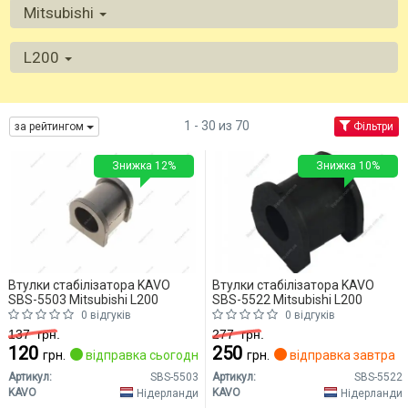
Mitsubishi
L200
1 - 30 из 70
за рейтингом
Фільтри
Знижка 12%
Знижка 10%
Втулки стабілізатора KAVO
Втулки стабілізатора KAVO
SBS-5503 Mitsubishi L200
SBS-5522 Mitsubishi L200
0 відгуків
0 відгуків
137
грн.
277
грн.
120
250
грн.
відправка сьогодні
грн.
відправка завтра
Артикул:
SBS-5503
Артикул:
SBS-5522
KAVO
KAVO
Нідерланди
Нідерланди