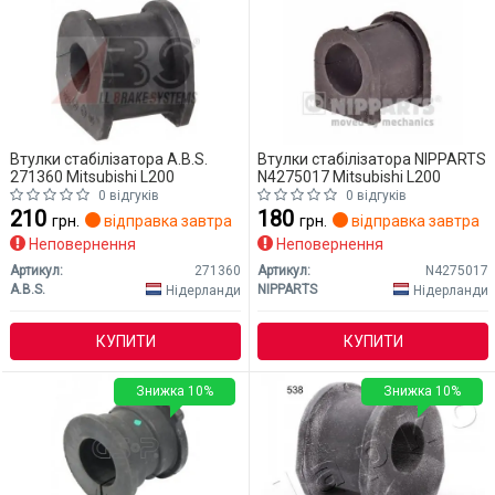
Втулки стабілізатора A.B.S.
Втулки стабілізатора NIPPARTS
271360 Mitsubishi L200
N4275017 Mitsubishi L200
0 відгуків
0 відгуків
210
180
грн.
відправка завтра
грн.
відправка завтра
Неповернення
Неповернення
Артикул:
271360
Артикул:
N4275017
A.B.S.
NIPPARTS
Нідерланди
Нідерланди
КУПИТИ
КУПИТИ
Знижка 10%
Знижка 10%