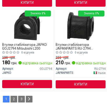
КУПИТИ
КУПИТИ
Знижка 8%
Знижка 9%
Втулки стабілізатора JAPKO
Втулки стабілізатора
GOJ2794 Mitsubishi L200
JAPANPARTS RU-2794
Mitsubishi L200
0 відгуків
0 відгуків
196
грн.
231
грн.
180
210
грн.
відправка сьогодні
грн.
відправка сьогодні
Артикул:
GOJ2794
Артикул:
RU-2794
JAPKO
JAPANPARTS
Італія
КУПИТИ
КУПИТИ
1
2
3