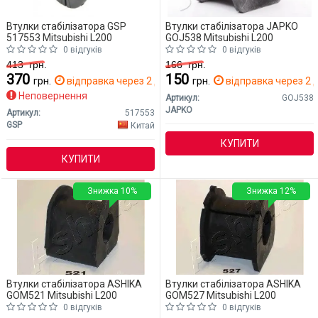
Втулки стабілізатора GSP
Втулки стабілізатора JAPKO
517553 Mitsubishi L200
GOJ538 Mitsubishi L200
0 відгуків
0 відгуків
413
грн.
166
грн.
370
150
грн.
відправка через 2 дн.
грн.
відправка через 2 д
Неповернення
Артикул:
GOJ538
JAPKO
Артикул:
517553
GSP
Китай
КУПИТИ
КУПИТИ
Знижка 10%
Знижка 12%
Втулки стабілізатора ASHIKA
Втулки стабілізатора ASHIKA
GOM521 Mitsubishi L200
GOM527 Mitsubishi L200
0 відгуків
0 відгуків