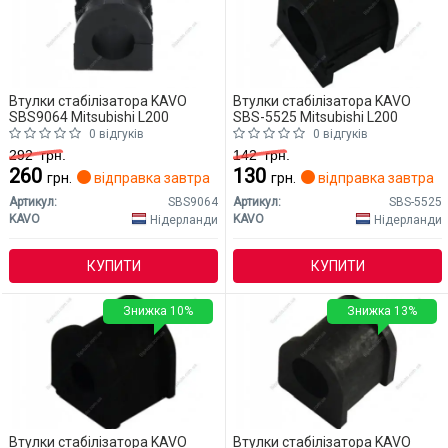
Втулки стабілізатора KAVO
Втулки стабілізатора KAVO
SBS9064 Mitsubishi L200
SBS-5525 Mitsubishi L200
0 відгуків
0 відгуків
292
грн.
142
грн.
260
130
грн.
відправка завтра
грн.
відправка завтра
Артикул:
SBS9064
Артикул:
SBS-5525
KAVO
KAVO
Нідерланди
Нідерланди
КУПИТИ
КУПИТИ
Знижка 10%
Знижка 13%
Втулки стабілізатора KAVO
Втулки стабілізатора KAVO