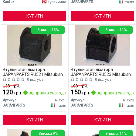
Kautek
JAPANPARTS
Туреччина
Італія
КУПИТИ
КУПИТИ
Знижка 13%
Знижка 11%
Втулки стабілізатора
Втулки стабілізатора
JAPANPARTS RU521 Mitsubishi
JAPANPARTS RU523 Mitsubishi
L200
L200
0 відгуків
0 відгуків
138
грн.
169
грн.
120
150
грн.
відправка сьогодні
грн.
відправка сьогодні
Артикул:
RU521
Артикул:
RU523
JAPANPARTS
JAPANPARTS
Італія
Італія
КУПИТИ
КУПИТИ
Знижка 9%
Знижка 11%