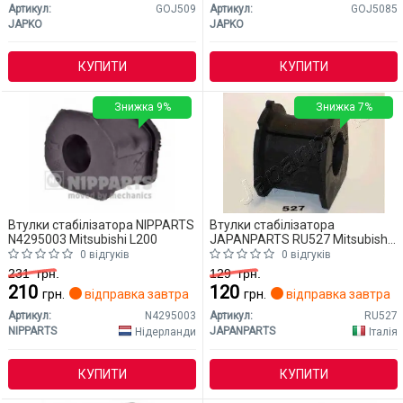
Артикул:
GOJ509
Артикул:
GOJ5085
JAPKO
JAPKO
КУПИТИ
КУПИТИ
Знижка 9%
Знижка 7%
Втулки стабілізатора NIPPARTS
Втулки стабілізатора
N4295003 Mitsubishi L200
JAPANPARTS RU527 Mitsubishi
L200
0 відгуків
0 відгуків
231
грн.
129
грн.
210
120
грн.
відправка завтра
грн.
відправка завтра
Артикул:
N4295003
Артикул:
RU527
NIPPARTS
JAPANPARTS
Нідерланди
Італія
КУПИТИ
КУПИТИ