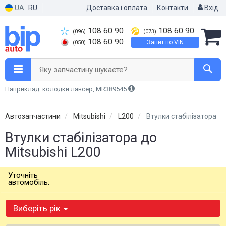
UA
RU
Доставка і оплата
Контакти
Вхід
108 60 90
108 60 90
(096)
(073)
108 60 90
Запит по VIN
(050)
Яку запчастину шукаєте?
Наприклад: колодки лансер, MR389545
Автозапчастини
Mitsubishi
L200
Втулки стабілізатора
Втулки стабілізатора до
Mitsubishi L200
Уточніть
автомобіль:
Виберіть рік