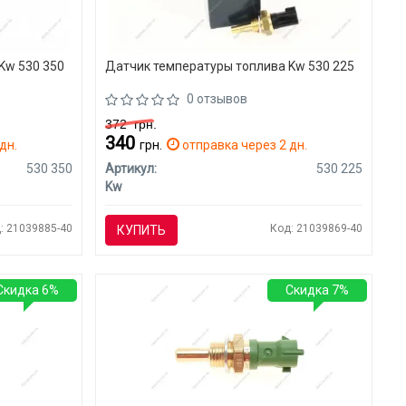
Kw 530 350
Датчик температуры топлива Kw 530 225
0 отзывов
372
грн.
340
дн.
грн.
отправка через 2 дн.
530 350
Артикул:
530 225
Kw
: 21039885-40
Код: 21039869-40
КУПИТЬ
Скидка 6%
Скидка 7%