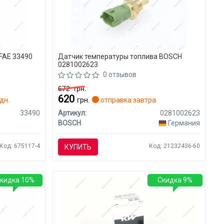
FAE 33490
Датчик температуры топлива BOSCH
0281002623
0 отзывов
672
грн.
620
дн.
грн.
отправка завтра
33490
Артикул:
0281002623
BOSCH
Германия
Код: 675117-4
Код: 21232436-60
КУПИТЬ
кидка 10%
Скидка 9%