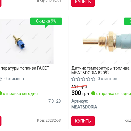
Код: 20235-53
К
КУПИТЬ
Скидка 9%
мпературы топлива FACET
Датчик температуры топлива
MEAT&DORIA 82092
0 отзывов
0 отзывов
331
грн.
300
отправка сегодня
грн.
отправка сегодн
7.3128
Артикул:
MEAT&DORIA
Код: 20232-53
Код
КУПИТЬ