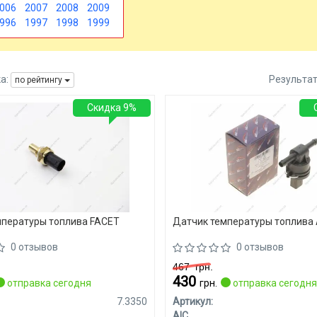
006
2007
2008
2009
996
1997
1998
1999
а:
Результа
по рейтингу
Скидка 9%
мпературы топлива FACET
Датчик температуры топлива 
0 отзывов
0 отзывов
467
грн.
430
отправка сегодня
грн.
отправка сегодн
7.3350
Артикул:
AIC