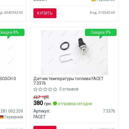
д: 6040392-50
Код: 215542-60
КУПИТЬ
Скидка 8%
Скидка 9%
 BOSCH 0
Датчик температуры топлива FACET
7.3376
0 отзывов
417
грн.
380
я
грн.
отправка сегодня
 281 002 209
Артикул:
7.3376
Германия
FACET