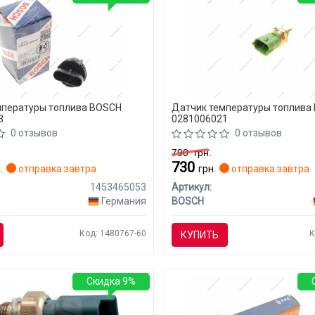
мпературы топлива BOSCH
Датчик температуры топлива
3
0281006021
0 отзывов
0 отзывов
790
грн.
730
.
отправка завтра
грн.
отправка завтра
1453465053
Артикул:
Германия
BOSCH
Код: 1480767-60
К
КУПИТЬ
Скидка 9%