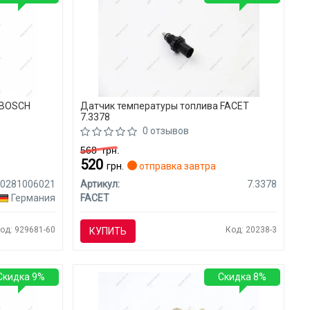
 BOSCH
Датчик температуры топлива FACET
7.3378
0 отзывов
568
грн.
520
грн.
отправка завтра
0281006021
Артикул:
7.3378
Германия
FACET
од: 929681-60
Код: 20238-3
КУПИТЬ
Скидка 9%
Скидка 8%