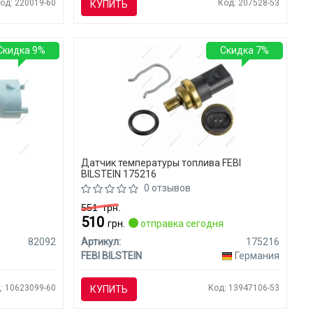
од: 220019-60
Код: 207528-53
КУПИТЬ
Скидка 9%
Скидка 7%
Датчик температуры топлива FEBI
BILSTEIN 175216
0 отзывов
551
грн.
510
я
грн.
отправка сегодня
82092
Артикул:
175216
FEBI BILSTEIN
Германия
: 10623099-60
Код: 13947106-53
КУПИТЬ