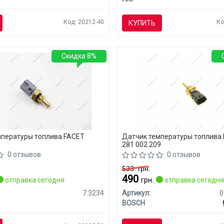
Код: 20212-40
Ко
КУПИТЬ
Скидка 8%
мпературы топлива FACET
Датчик температуры топлива
281 002 209
0 отзывов
0 отзывов
533
грн.
490
отправка сегодня
грн.
отправка сегодн
7.3234
Артикул:
0
BOSCH