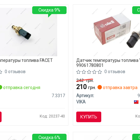
Скидка 9%
С
мпературы топлива FACET
Датчик температуры топлива 
99061780801
0 отзывов
0 отзывов
242
грн.
210
отправка сегодня
грн.
отправка завтра
7.3317
Артикул:
VIKA
Код: 20237-40
Ко
КУПИТЬ
Скидка 6%