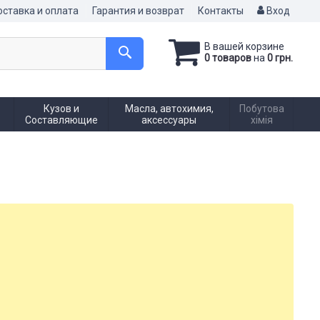
ставка и оплата
Гарантия и возврат
Контакты
Вход
В вашей корзине
0 товаров
на
0 грн.
Кузов и
Масла, автохимия,
Побутова
Составляющие
аксессуары
хімія