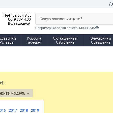
До
Пн-Пт:
9:30-18:00
Какую запчасть ищете?
Сб:
9:30-14:00
Вс:
выходной
Например: колодки лансер, MR389545
одвеска и
Коробка
Охлаждение и
Электрика и
Рулевое
передач
Отопление
Освещение
я:
ерите модель
016
2017
2018
2019