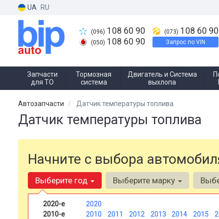
UA
RU
108 60 90
108 60 90
(096)
(073)
108 60 90
Запрос по VIN
(050)
Запчасти
Тормозная
Двигатель и Система
П
для ТО
система
выхлопа
Автозапчасти
Датчик температуры топлива
Датчик температуры топлива
Начните с выбора автомобил
Выберите год
Выберите марку
Выб
2020-е
2020
2010-е
2010
2011
2012
2013
2014
2015
2