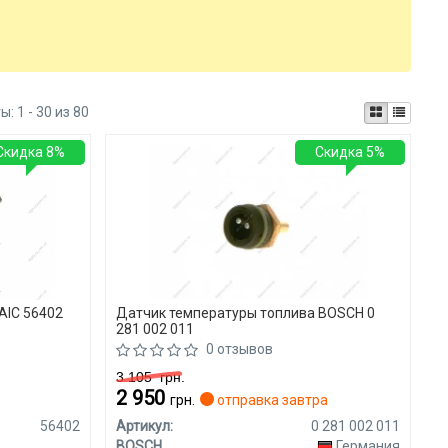
ты:
1 - 30 из 80
Скидка 8%
Скидка 5%
AIC 56402
Датчик температуры топлива BOSCH 0
281 002 011
0 отзывов
3 105
грн.
2 950
я
грн.
отправка завтра
56402
Артикул:
0 281 002 011
BOSCH
Германия