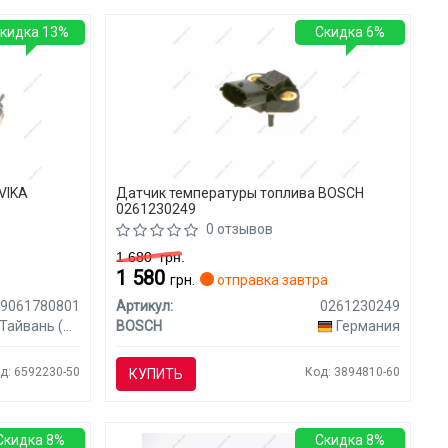
кидка 13%
Скидка 6%
VIKA
Датчик температуры топлива BOSCH
0261230249
0 отзывов
1 680
грн.
1 580
грн.
отправка завтра
99061780801
Артикул:
0261230249
Тайвань (Китай)
BOSCH
Германия
д: 6592230-50
Код: 3894810-60
КУПИТЬ
Скидка 8%
Скидка 8%