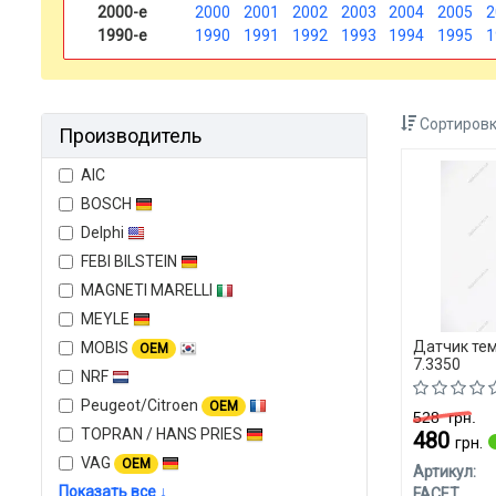
2000-е
2000
2001
2002
2003
2004
2005
2
1990-е
1990
1991
1992
1993
1994
1995
1
Сортировк
Производитель
AIC
BOSCH
Delphi
FEBI BILSTEIN
MAGNETI MARELLI
MEYLE
Датчик те
MOBIS
OEM
7.3350
NRF
Peugeot/Citroen
OEM
528
грн.
TOPRAN / HANS PRIES
480
грн.
VAG
OEM
Артикул:
Показать все ↓
FACET