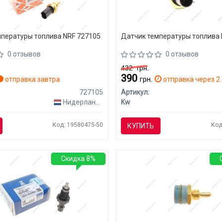
пературы топлива NRF 727105
Датчик температуры топлива 
0 отзывов
0 отзывов
432
грн.
390
отправка завтра
грн.
отправка через 2 
727105
Артикул:
Нидерланды
Kw
Код: 19580475-50
Код
КУПИТЬ
Скидка 8%