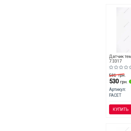
Датчик те
7.3317
581
грн.
530
грн.
Артикул:
FACET
КУПИТЬ