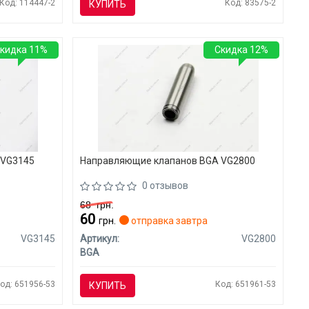
Код: 114447-2
Код: 83575-2
КУПИТЬ
кидка 11%
Скидка 12%
 VG3145
Направляющие клапанов BGA VG2800
0 отзывов
68
грн.
60
грн.
отправка завтра
VG3145
Артикул:
VG2800
BGA
од: 651956-53
Код: 651961-53
КУПИТЬ