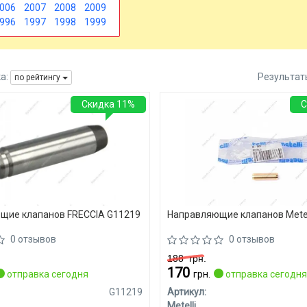
006
2007
2008
2009
996
1997
1998
1999
а:
Результат
по рейтингу
Скидка 11%
С
щие клапанов FRECCIA G11219
Направляющие клапанов Metel
0 отзывов
0 отзывов
188
грн.
170
отправка сегодня
грн.
отправка сегодн
G11219
Артикул:
Metelli