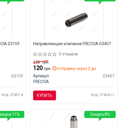
CIA G3159
Направляющие клапанов FRECCIA G3407
0 отзывов
130
грн.
120
грн.
отправка через 2 дн.
G3159
Артикул:
G3407
FRECCIA
Код: 37457-4
Код: 37464-11
КУПИТЬ
кидка 11%
Скидка 8%