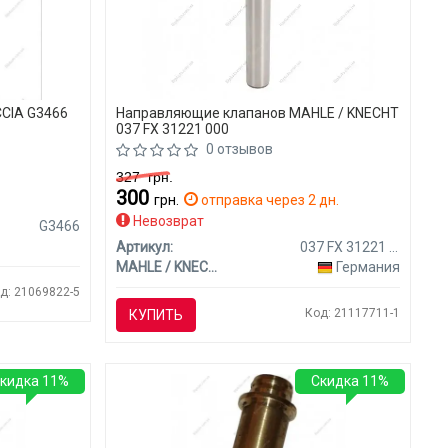
CIA G3466
Направляющие клапанов MAHLE / KNECHT
037 FX 31221 000
0 отзывов
327
грн.
300
я
грн.
отправка через 2 дн.
Невозврат
G3466
Артикул:
037 FX 31221 000
MAHLE / KNECHT
Германия
д: 21069822-5
Код: 21117711-1
КУПИТЬ
кидка 11%
Скидка 11%