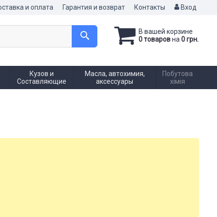
ставка и оплата
Гарантия и возврат
Контакты
Вход
В вашей корзине
0 товаров
на
0 грн.
Кузов и
Масла, автохимия,
Побутова
Составляющие
аксессуары
хімія