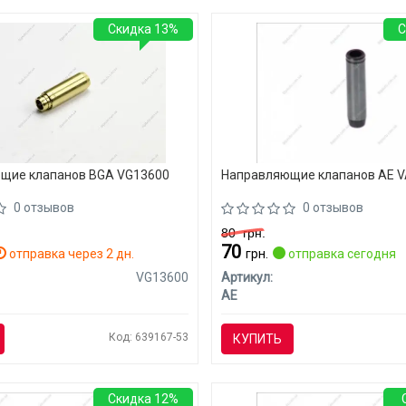
Скидка 13%
С
щие клапанов BGA VG13600
Направляющие клапанов AE 
0 отзывов
0 отзывов
80
грн.
70
отправка через 2 дн.
грн.
отправка сегодня
VG13600
Артикул:
AE
Код: 639167-53
КУПИТЬ
Скидка 12%