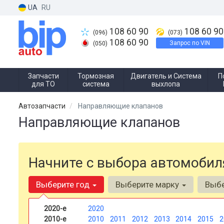
UA
RU
108 60 90
108 60 90
(096)
(073)
108 60 90
Запрос по VIN
(050)
Запчасти
Тормозная
Двигатель и Система
П
для ТО
система
выхлопа
Автозапчасти
Направляющие клапанов
Направляющие клапанов
Начните с выбора автомобил
Выберите год
Выберите марку
Выб
2020-е
2020
2010-е
2010
2011
2012
2013
2014
2015
2