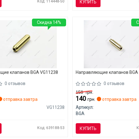
Код: 114448-50
КУПИТЬ
Скидка 14%
С
щие клапанов BGA VG11238
Направляющие клапанов BGA
0 отзывов
0 отзывов
158
грн.
140
отправка завтра
грн.
отправка завтра
VG11238
Артикул:
BGA
Код: 639188-53
К
КУПИТЬ