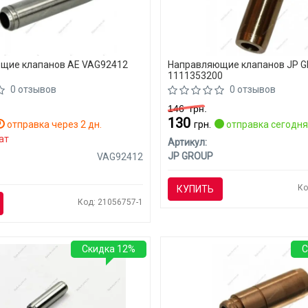
щие клапанов AE VAG92412
Направляющие клапанов JP 
1111353200
0 отзывов
0 отзывов
146
грн.
130
отправка через 2 дн.
грн.
отправка сегодн
ат
Артикул:
JP GROUP
VAG92412
Ко
КУПИТЬ
Код: 21056757-1
Скидка 12%
С