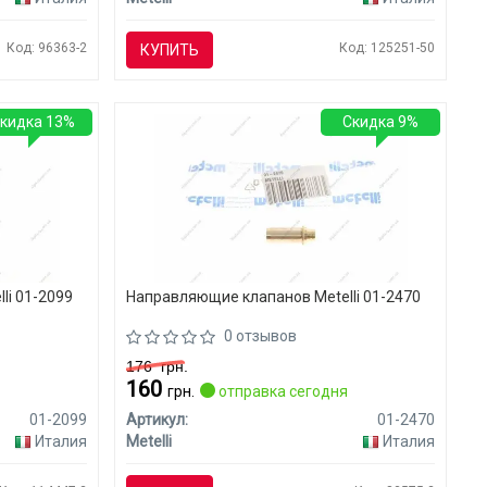
Код: 96363-2
Код: 125251-50
КУПИТЬ
кидка 13%
Скидка 9%
li 01-2099
Направляющие клапанов Metelli 01-2470
0 отзывов
176
грн.
160
грн.
отправка сегодня
01-2099
Артикул:
01-2470
Италия
Metelli
Италия