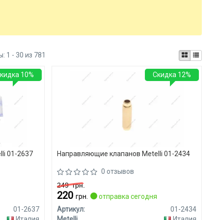
ы:
1 - 30 из 781
кидка 10%
Скидка 12%
li 01-2637
Направляющие клапанов Metelli 01-2434
0 отзывов
249
грн.
220
я
грн.
отправка сегодня
01-2637
Артикул:
01-2434
Италия
Metelli
Италия