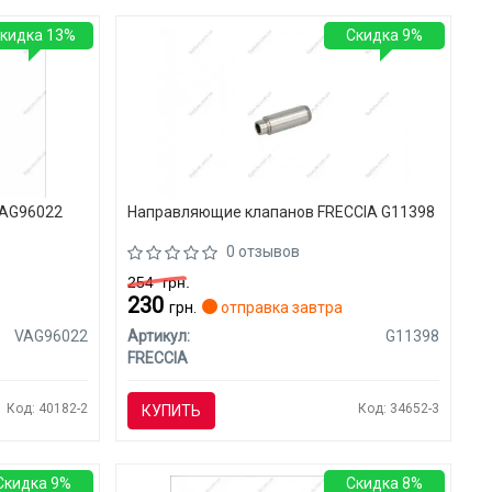
кидка 13%
Скидка 9%
VAG96022
Направляющие клапанов FRECCIA G11398
0 отзывов
254
грн.
230
грн.
отправка завтра
VAG96022
Артикул:
G11398
FRECCIA
Код: 40182-2
Код: 34652-3
КУПИТЬ
Скидка 9%
Скидка 8%