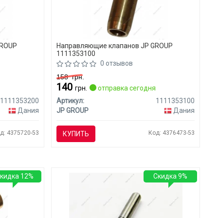
GROUP
Направляющие клапанов JP GROUP
1111353100
0 отзывов
158
грн.
140
я
грн.
отправка сегодня
1111353200
Артикул:
1111353100
Дания
JP GROUP
Дания
д: 4375720-53
Код: 4376473-53
КУПИТЬ
кидка 12%
Скидка 9%