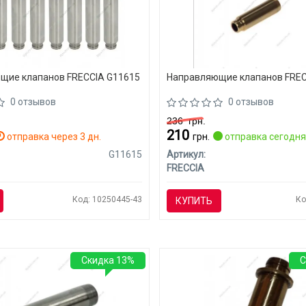
щие клапанов FRECCIA G11615
Направляющие клапанов FREC
0 отзывов
0 отзывов
236
грн.
210
отправка через 3 дн.
грн.
отправка сегодн
G11615
Артикул:
FRECCIA
Код: 10250445-43
Ко
КУПИТЬ
Скидка 13%
С