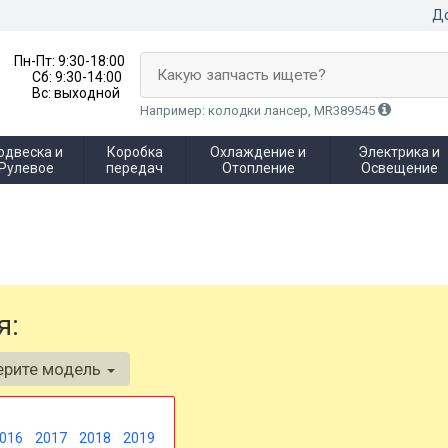
До
Пн-Пт:
9:30-18:00
Какую запчасть ищете?
Сб:
9:30-14:00
Вс:
выходной
Например: колодки лансер, MR389545
одвеска и
Коробка
Охлаждение и
Электрика и
Рулевое
передач
Отопление
Освещение
я:
ерите модель
016
2017
2018
2019