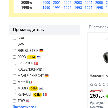
2000-е
2000
2001
2002
2003
2004
2005
2
1990-е
1990
1991
1992
1993
1994
1995
1
Сортировк
Производитель
BGA
DPA
FEBI BILSTEIN
FORD
OEM
JP GROUP
KOLBENSCHMIDT
Направляю
MAHLE / KNECHT
Metelli
MOBIS
OEM
282
грн.
RENAULT
OEM
250
грн.
TRW
Артикул:
Показать все ↓
FRECCIA