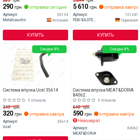
323
грн.
5 844
грн.
290
5 610
грн.
отправка сегодня
грн.
отправка завтра
Артикул:
05134
Артикул:
101341
Metalcaucho
FEBI BILSTEIN
Испания
Германия
КУПИТЬ
КУПИТЬ
Скидка 8%
Скидка 8%
Система впуска Ucel 35614
Система впуска MEAT&DORIA
84062
0 отзывов
0 отзывов
349
грн.
640
грн.
320
590
грн.
отправка завтра
грн.
отправка завтра
Невозврат
Артикул:
35614
Ucel
Артикул:
84062
MEAT&DORIA