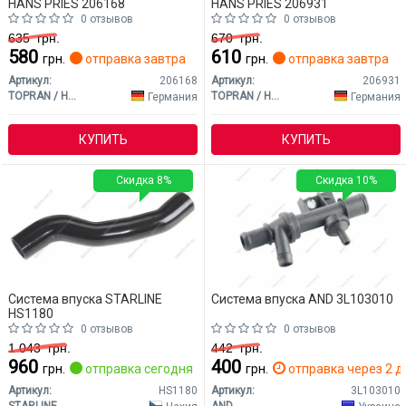
HANS PRIES 206168
HANS PRIES 206931
0 отзывов
0 отзывов
635
грн.
670
грн.
580
610
грн.
отправка завтра
грн.
отправка завтра
Артикул:
206168
Артикул:
206931
TOPRAN / HANS PRIES
TOPRAN / HANS PRIES
Германия
Германия
КУПИТЬ
КУПИТЬ
Скидка 8%
Скидка 10%
Система впуска STARLINE
Система впуска AND 3L103010
HS1180
0 отзывов
0 отзывов
1 043
грн.
442
грн.
960
400
грн.
отправка сегодня
грн.
отправка через 2 д
Артикул:
HS1180
Артикул:
3L103010
STARLINE
AND