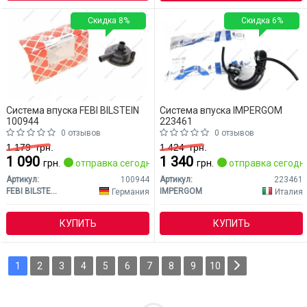
Скидка 8%
Скидка 6%
Система впуска FEBI BILSTEIN
Система впуска IMPERGOM
100944
223461
0 отзывов
0 отзывов
1 179
грн.
1 424
грн.
1 090
1 340
грн.
отправка сегодня
грн.
отправка сегодн
Артикул:
100944
Артикул:
223461
FEBI BILSTEIN
IMPERGOM
Германия
Италия
КУПИТЬ
КУПИТЬ
1
2
3
4
5
6
7
8
9
10