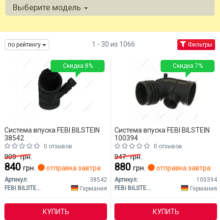
Выберите модель
1 - 30 из 1066
по рейтингу
Фильтры
Скидка 8%
Скидка 7%
Система впуска FEBI BILSTEIN
Система впуска FEBI BILSTEIN
38542
100394
0 отзывов
0 отзывов
909
грн.
947
грн.
840
880
грн.
отправка завтра
грн.
отправка завтра
Артикул:
38542
Артикул:
100394
FEBI BILSTEIN
FEBI BILSTEIN
Германия
Германия
КУПИТЬ
КУПИТЬ