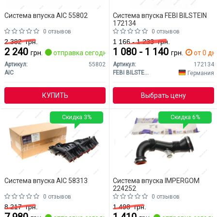
Система впуска AIC 55802
Система впуска FEBI BILSTEIN
172134
0 отзывов
0 отзывов
2 382
грн.
1 166 - 1 233
грн.
2 240
1 080 - 1 140
грн.
отправка сегодня
грн.
от 0 дн
Артикул:
55802
Артикул:
172134
AIC
FEBI BILSTEIN
Германия
КУПИТЬ
Выбрать цену
Скидка 3%
Скидка 6%
Система впуска AIC 58313
Система впуска IMPERGOM
224252
0 отзывов
0 отзывов
8 217
грн.
1 498
грн.