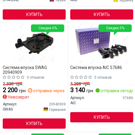
Чехия
Украина
КУПИТЬ
КУПИТЬ
Скидка 6%
Скидка 5%
Система впуска SWAG
Система впуска AIC 57686
20940909
0 отзывов
0 отзывов
2 338
грн.
3 298
грн.
2 200
3 140
грн.
отправка через 2 дн.
грн.
отправка сегодн
Невозврат
Артикул:
57686
AIC
Артикул:
20940909
SWAG
Германия
КУПИТЬ
КУПИТЬ