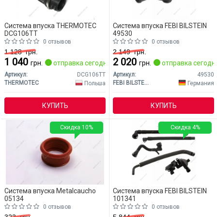
Система впуска THERMOTEC
Система впуска FEBI BILSTEIN
DCG106TT
49530
0 отзывов
0 отзывов
1 128
грн.
2 149
грн.
1 040
2 020
грн.
отправка сегодня
грн.
отправка сегодн
Артикул:
DCG106TT
Артикул:
49530
THERMOTEC
FEBI BILSTEIN
Польша
Германия
КУПИТЬ
КУПИТЬ
Скидка 10%
Скидка 4%
Система впуска Metalcaucho
Система впуска FEBI BILSTEIN
05134
101341
0 отзывов
0 отзывов