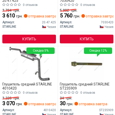
20.47.425
7030420
0 отзывов
0 отзывов
3 794
грн.
5 992
грн.
3 610
5 760
грн.
отправка завтра
грн.
отправка завтра
Артикул:
20.47.425
Артикул:
7030420
STARLINE
STARLINE
Чехия
Чехия
КУПИТЬ
КУПИТЬ
Скидка 5%
Скидка 12%
Глушитель средний STARLINE
Глушитель средний STARLINE
4010420
ST235909
0 отзывов
0 отзывов
3 226
грн.
34
грн.
3 070
30
грн.
отправка завтра
грн.
отправка завтра
Артикул:
4010420
Артикул:
ST235909
STARLINE
STARLINE
Чехия
Чехия