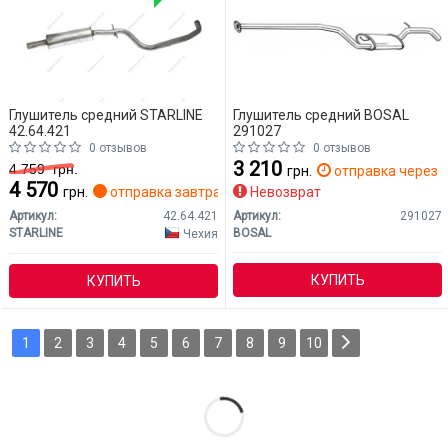
Глушитель средний STARLINE
Глушитель средний BOSAL
42.64.421
291027
0 отзывов
0 отзывов
3 210
4 759
грн.
грн.
отправка через 2
4 570
грн.
отправка завтра
Невозврат
Артикул:
42.64.421
Артикул:
291027
STARLINE
BOSAL
Чехия
КУПИТЬ
КУПИТЬ
1
2
3
4
5
6
7
8
9
10