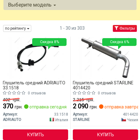
Выберите модель
1 - 30 из 303
по рейтингу
Фильтры
Скидка 8%
Скидка 6%
Глушитель средний ADRIAUTO
Глушитель средний STARLINE
33.1518
4014420
0 отзывов
0 отзывов
402
грн.
2 215
грн.
370
2 090
грн.
отправка сегодня
грн.
отправка завтра
Артикул:
33.1518
Артикул:
4014420
ADRIAUTO
STARLINE
Италия
Чехия
КУПИТЬ
КУПИТЬ