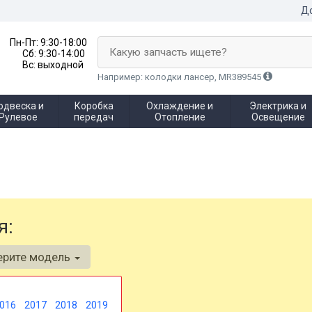
До
Пн-Пт:
9:30-18:00
Какую запчасть ищете?
Сб:
9:30-14:00
Вс:
выходной
Например: колодки лансер, MR389545
одвеска и
Коробка
Охлаждение и
Электрика и
Рулевое
передач
Отопление
Освещение
я:
ерите модель
016
2017
2018
2019