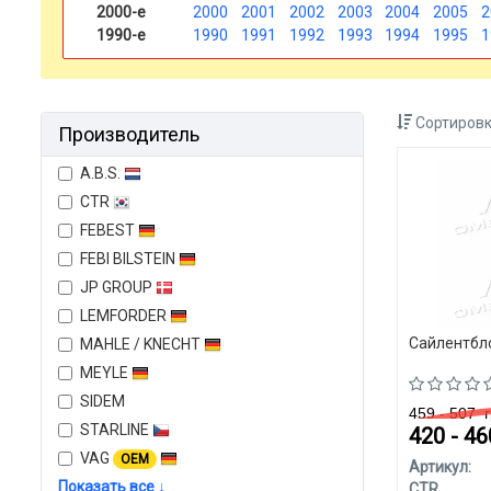
2000-е
2000
2001
2002
2003
2004
2005
2
1990-е
1990
1991
1992
1993
1994
1995
1
Сортировк
Производитель
A.B.S.
CTR
FEBEST
FEBI BILSTEIN
JP GROUP
LEMFORDER
Сайлентбл
MAHLE / KNECHT
MEYLE
SIDEM
459 - 507
г
STARLINE
420 - 4
VAG
OEM
Артикул:
Показать все ↓
CTR