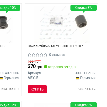
кидка 10%
Скидка 8%
0086
Сайлентблоки MEYLE 300 311 2107
0 отзывов
403
грн.
370
я
грн.
отправка сегодня
100 407 0086
Артикул:
300 311 2107
Германия
MEYLE
Германия
Код: 45541-4
Код: 45493-2
КУПИТЬ
кидка 12%
Скидка 9%