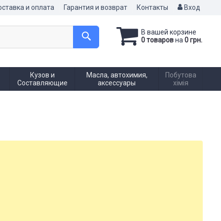
ставка и оплата
Гарантия и возврат
Контакты
Вход
В вашей корзине
0 товаров
на
0 грн.
Кузов и
Масла, автохимия,
Побутова
Составляющие
аксессуары
хімія