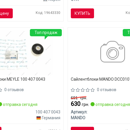
Код: 19643330
Ко
цену
КУПИТЬ
Топ продаж
Т
ки MEYLE 100 407 0043
Сайлентблоки MANDO DCC010
0 отзывов
0 отзывов
691
грн.
630
отправка сегодня
грн.
отправка сегодн
100 407 0043
Артикул:
Германия
MANDO