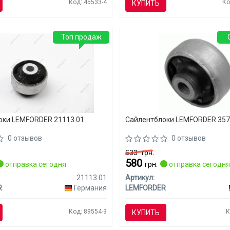
Код: 45533-4
Ко
КУПИТЬ
Топ продаж
оки LEMFORDER 21113 01
Сайлентблоки LEMFORDER 357
0 отзывов
0 отзывов
633
грн.
580
отправка сегодня
грн.
отправка сегодн
21113 01
Артикул:
R
Германия
LEMFORDER
Код: 89554-3
К
КУПИТЬ