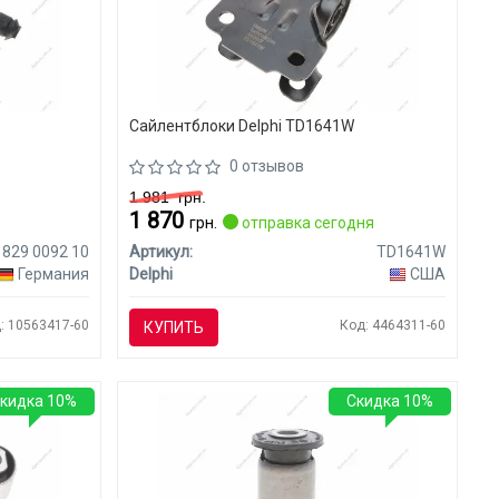
0
Сайлентблоки Delphi TD1641W
0 отзывов
1 981
грн.
1 870
я
грн.
отправка сегодня
829 0092 10
Артикул:
TD1641W
Германия
Delphi
США
: 10563417-60
Код: 4464311-60
КУПИТЬ
кидка 10%
Скидка 10%