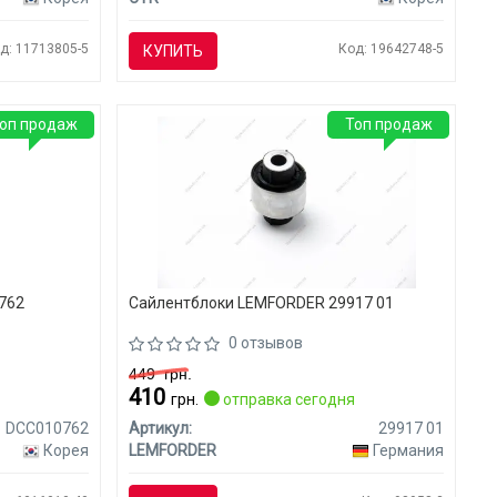
д: 11713805-5
Код: 19642748-5
КУПИТЬ
оп продаж
Топ продаж
762
Сайлентблоки LEMFORDER 29917 01
0 отзывов
449
грн.
410
я
грн.
отправка сегодня
DCC010762
Артикул:
29917 01
Корея
LEMFORDER
Германия