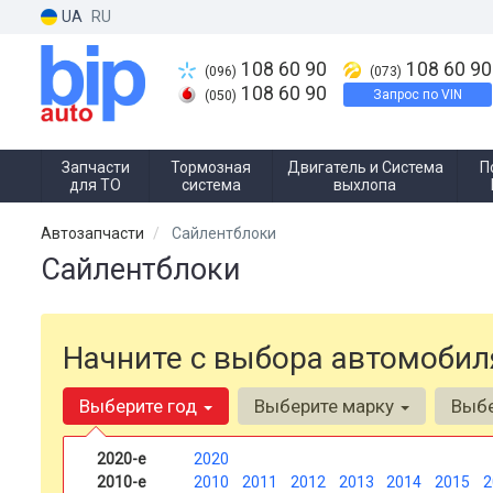
UA
RU
108 60 90
108 60 90
(096)
(073)
108 60 90
Запрос по VIN
(050)
Запчасти
Тормозная
Двигатель и Система
П
для ТО
система
выхлопа
Автозапчасти
Сайлентблоки
Сайлентблоки
Начните с выбора автомобил
Выберите год
Выберите марку
Выб
2020-е
2020
2010-е
2010
2011
2012
2013
2014
2015
2