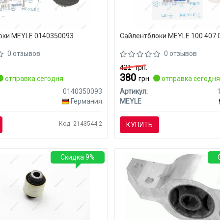
оки MEYLE 0140350093
Сайлентблоки MEYLE 100 407 
0 отзывов
0 отзывов
421
грн.
380
отправка сегодня
грн.
отправка сегодн
0140350093
Артикул:
Германия
MEYLE
Код: 2143544-2
КУПИТЬ
Скидка 9%