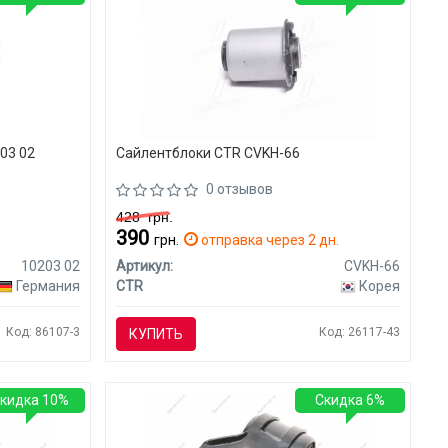
03 02
Сайлентблоки CTR CVKH-66
0 отзывов
428
грн.
390
я
грн.
отправка через 2 дн.
10203 02
Артикул:
CVKH-66
Германия
CTR
Корея
Код: 86107-3
Код: 26117-43
КУПИТЬ
кидка 10%
Скидка 6%