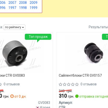
006
2007
2008
2009
996
1997
1998
1999
а:
Результаты
по рейтингу
Топ продаж
Т
оки CTR GV0083
Сайлентблоки CTR GV0157
0 отзывов
0 отзывов
рн.
340
грн.
60
310
грн.
от 0 дн.
грн.
отправка сегодн
GV0083
Артикул:
Корея
CTR