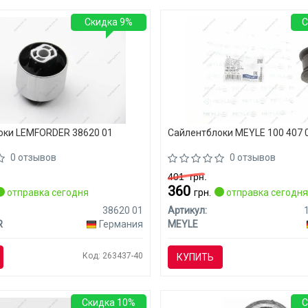
Скидка 9%
С
оки LEMFORDER 38620 01
Сайлентблоки MEYLE 100 407 
0 отзывов
0 отзывов
401
грн.
360
отправка сегодня
грн.
отправка сегодн
38620 01
Артикул:
R
Германия
MEYLE
Код: 263437-40
КУПИТЬ
Скидка 10%
С