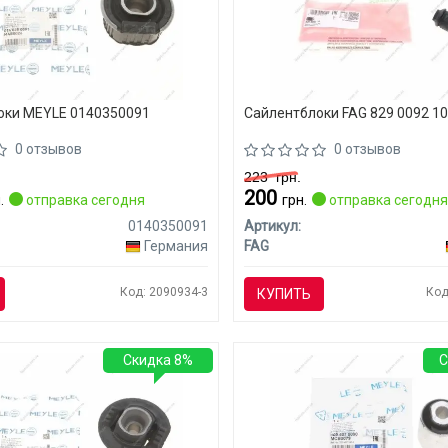
оки MEYLE 0140350091
Сайлентблоки FAG 829 0092 1
0 отзывов
0 отзывов
223
грн.
200
.
отправка сегодня
грн.
отправка сегодн
0140350091
Артикул:
Германия
FAG
Код: 2090934-3
Код
КУПИТЬ
Скидка 8%
С