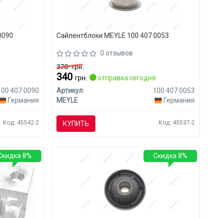
0090
Сайлентблоки MEYLE 100 407 0053
0 отзывов
378
грн.
340
я
грн.
отправка сегодня
100 407 0090
Артикул:
100 407 0053
Германия
MEYLE
Германия
Код: 45542-2
Код: 45537-2
КУПИТЬ
Скидка 8%
Скидка 8%