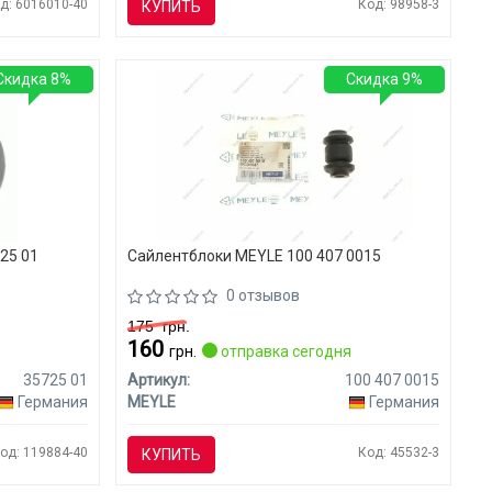
д: 6016010-40
Код: 98958-3
КУПИТЬ
Скидка 8%
Скидка 9%
25 01
Сайлентблоки MEYLE 100 407 0015
0 отзывов
175
грн.
160
я
грн.
отправка сегодня
35725 01
Артикул:
100 407 0015
Германия
MEYLE
Германия
од: 119884-40
Код: 45532-3
КУПИТЬ