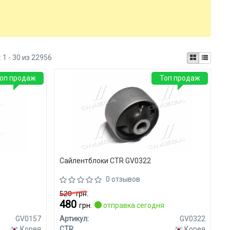
:
1 - 30 из 22956
оп продаж
Топ продаж
Сайлентблоки CTR GV0322
0 отзывов
520
грн.
480
я
грн.
отправка сегодня
GV0157
Артикул:
GV0322
Корея
CTR
Корея