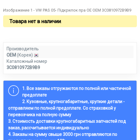
Изображение 1 - VW PAS 05- Підкрилок пра OE OEM 3C0810972B9B9
Товара нет в наличии
.
Производитель
OEM
(Корея)
Каталожный номер
3C0810972B9B9
1. Все заказы отгружаются по полной или частичной
предоплате
2. Кузовные, крупногабаритные, хрупкие детали -
отправляем по полной предоплате. Со страховкой у
перевозчика на полную сумму
3. Стоимость доставки крупногабаритных запчастей под
заказ, рассчитывается индивидуально
4. Заказы на сумму свыше 3000 грн отправляются по