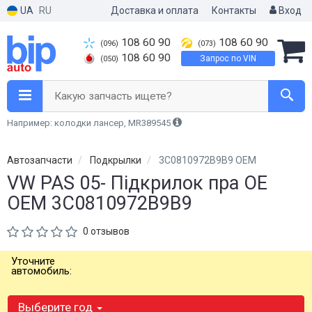
UA
RU
Доставка и оплата
Контакты
Вход
108 60 90
108 60 90
(096)
(073)
108 60 90
Запрос по VIN
(050)
Какую запчасть ищете?
Например: колодки лансер, MR389545
Автозапчасти
Подкрылки
3C0810972B9B9 OEM
VW PAS 05- Підкрилок пра OE
OEM 3C0810972B9B9
0 отзывов
Уточните
автомобиль:
Выберите год