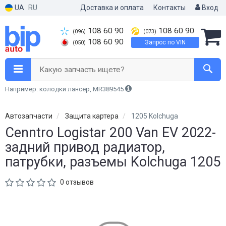
UA
RU
Доставка и оплата
Контакты
Вход
108 60 90
108 60 90
(096)
(073)
108 60 90
Запрос по VIN
(050)
Какую запчасть ищете?
Например: колодки лансер, MR389545
Автозапчасти
Защита картера
1205 Kolchuga
Cenntro Logistar 200 Van EV 2022-
задний привод радиатор,
патрубки, разъемы Kolchuga 1205
0 отзывов