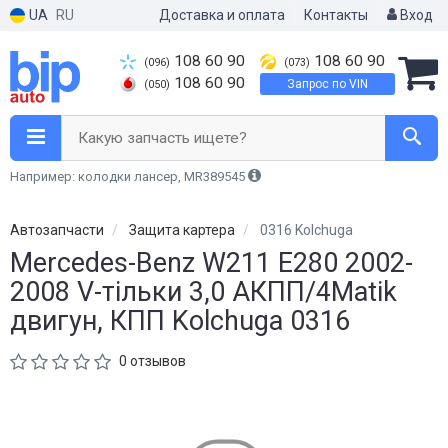
UA
RU
Доставка и оплата
Контакты
Вход
108 60 90
108 60 90
(096)
(073)
108 60 90
Запрос по VIN
(050)
Какую запчасть ищете?
Например: колодки лансер, MR389545
Автозапчасти
Защита картера
0316 Kolchuga
Mercedes-Benz W211 E280 2002-
2008 V-тільки 3,0 АКПП/4Matik
двигун, КПП Kolchuga 0316
0 отзывов