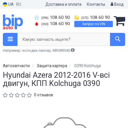
UA
RU
Доставка и оплата
Контакты
Вход
108 60 90
108 60 90
(096)
(073)
108 60 90
Запрос по VIN
(050)
Какую запчасть ищете?
Например: колодки лансер, MR389545
Автозапчасти
Защита картера
0390 Kolchuga
Hyundai Azera 2012-2016 V-всі
двигун, КПП Kolchuga 0390
0 отзывов