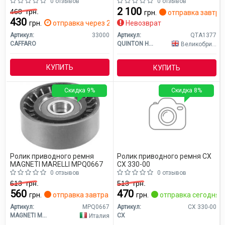
0 отзывов
0 отзывов
2 100
468
грн.
грн.
отправка завтра
430
грн.
отправка через 2 дн.
Невозврат
Артикул:
33000
Артикул:
QTA1377
CAFFARO
QUINTON HAZELL
Великобритания
КУПИТЬ
КУПИТЬ
Скидка 9%
Скидка 8%
Ролик приводного ремня
Ролик приводного ремня CX
MAGNETI MARELLI MPQ0667
CX 330-00
0 отзывов
0 отзывов
613
грн.
513
грн.
560
470
грн.
отправка завтра
грн.
отправка сегодня
Артикул:
MPQ0667
Артикул:
CX 330-00
MAGNETI MARELLI
CX
Италия