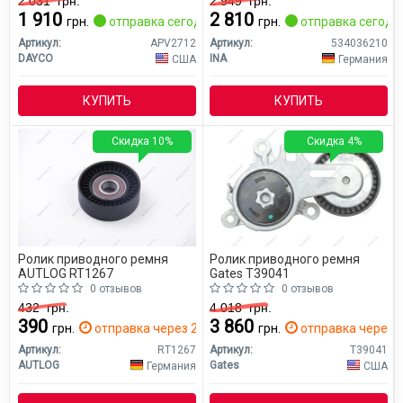
2 031
грн.
2 949
грн.
1 910
2 810
грн.
отправка сегодня
грн.
отправка сегодн
Артикул:
APV2712
Артикул:
534036210
DAYCO
INA
США
Германия
КУПИТЬ
КУПИТЬ
Скидка 10%
Скидка 4%
Ролик приводного ремня
Ролик приводного ремня
AUTLOG RT1267
Gates T39041
0 отзывов
0 отзывов
432
грн.
4 018
грн.
390
3 860
грн.
отправка через 2 дн.
грн.
отправка через 3
Артикул:
RT1267
Артикул:
T39041
AUTLOG
Gates
Германия
США