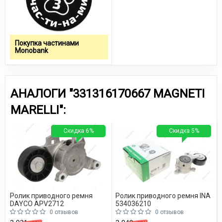
Покупка частинами
Monobank
АНАЛОГИ "331316170667 MAGNETI
MARELLI":
Скидка 6%
Скидка 5%
Ролик приводного ремня
Ролик приводного ремня INA
DAYCO APV2712
534036210
0 отзывов
0 отзывов