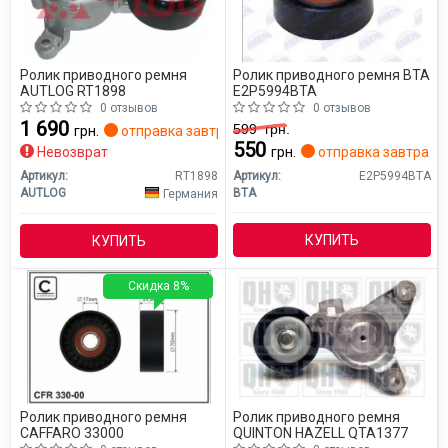
Ролик приводного ремня
Ролик приводного ремня BTA
AUTLOG RT1898
E2P5994BTA
0 отзывов
0 отзывов
1 690
599
грн.
грн.
отправка завтра
550
Невозврат
грн.
отправка завтра
Артикул:
RT1898
Артикул:
E2P5994BTA
AUTLOG
BTA
Германия
КУПИТЬ
КУПИТЬ
Скидка 8%
Ролик приводного ремня
Ролик приводного ремня
CAFFARO 33000
QUINTON HAZELL QTA1377