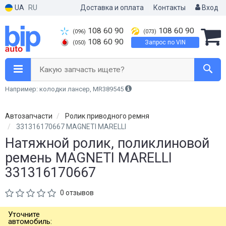
UA
RU
Доставка и оплата
Контакты
Вход
108 60 90
108 60 90
(096)
(073)
108 60 90
Запрос по VIN
(050)
Какую запчасть ищете?
Например: колодки лансер, MR389545
Автозапчасти
Ролик приводного ремня
331316170667 MAGNETI MARELLI
Натяжной ролик, поликлиновой
ремень MAGNETI MARELLI
331316170667
0 отзывов
Уточните
автомобиль: