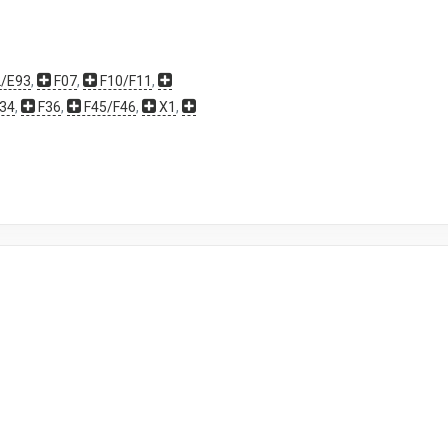
/E93
,
F07
,
F10/F11
,
34
,
F36
,
F45/F46
,
X1
,