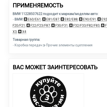
ПРИМЕНЯЕМОСТЬ
BMW 11228507622 подходит к маркам/моделям авто:
-
BMW:
E60/E61
,
E81/E87
,
E82/E88
,
E90/E91
,
E92
F20/F21
,
F22/F23/F87
,
F30/F31
,
F32/F33/F82/F83
,
F
X3
,
X4
Товарная группа:
- Коробка передач
Прочие элементы сцепления
ВАС МОЖЕТ ЗАИНТЕРЕСОВАТЬ