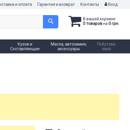
ставка и оплата
Гарантия и возврат
Контакты
Вход
В вашей корзине
0 товаров
на
0 грн.
Кузов и
Масла, автохимия,
Побутова
Составляющие
аксессуары
хімія