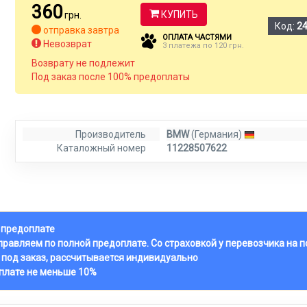
360
КУПИТЬ
грн.
Код:
2
отправка завтра
ОПЛАТА ЧАСТЯМИ
Невозврат
3 платежа по 120 грн.
Возврату не подлежит
Под заказ после 100% предоплаты
Производитель
BMW
(Германия)
Каталожный номер
11228507622
й предоплате
тправляем по полной предоплате. Со страховкой у перевозчика на 
 под заказ, рассчитывается индивидуально
оплате не меньше 10%