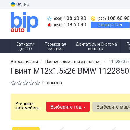
UA
RU
108 60 90
108 60 90
(096)
(073)
108 60 90
Запрос по VIN
(050)
Запчасти
Тормозная
Двигатель и Система
П
для ТО
система
выхлопа
Автозапчасти
Прочие элементы сцепления
11228507
Гвинт М12х1.5х26 BMW 1122850
0 отзывов
Уточните
Выберите год
Выберите мар
автомобиль: