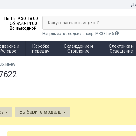
До
Пн-Пт:
9:30-18:00
Какую запчасть ищете?
Сб:
9:30-14:00
Вс:
выходной
Например: колодки лансер, MR389545
одвеска и
Коробка
Охлаждение и
Электрика и
Рулевое
передач
Отопление
Освещение
622 BMW
7622
ку
Выберите модель