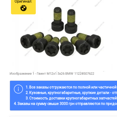
Оригинал:
Изображение 1 - Гвинт М12х1.5х26 BMW 11228507622
1. Все заказы отгружаются по полной или частично
2. Кузовные, крупногабаритные, хрупкие детали - о
3. Стоимость доставки крупногабаритных запчастей
4. Заказы на сумму свыше 3000 грн отправляются по пред