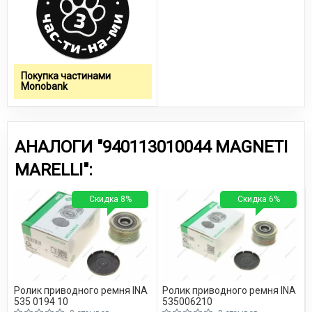
Покупка частинами
Monobank
АНАЛОГИ "940113010044 MAGNETI
MARELLI":
Скидка 8%
Скидка 6%
Ролик приводного ремня INA
Ролик приводного ремня INA
535 0194 10
535006210