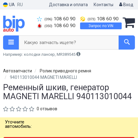
UA
RU
Доставка и оплата
Контакты
Вход
108 60 90
108 60 90
(096)
(073)
108 60 90
Запрос по VIN
(050)
Какую запчасть ищете?
Например: колодки лансер, MR389545
Автозапчасти
Ролик приводного ремня
940113010044 MAGNETI MARELLI
Ременный шкив, генератор
MAGNETI MARELLI 940113010044
0 отзывов
Уточните
автомобиль: