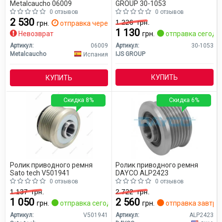
Metalcaucho 06009
GROUP 30-1053
0 отзывов
0 отзывов
2 530
1 226
грн.
грн.
отправка через 2 дн.
1 130
Невозврат
грн.
отправка сегодн
Артикул:
06009
Артикул:
30-1053
Metalcaucho
IJS GROUP
Испания
КУПИТЬ
КУПИТЬ
Скидка 8%
Скидка 6%
Ролик приводного ремня
Ролик приводного ремня
Sato tech V501941
DAYCO ALP2423
0 отзывов
0 отзывов
1 137
грн.
2 722
грн.
1 050
2 560
грн.
отправка сегодня
грн.
отправка завтра
Артикул:
V501941
Артикул:
ALP2423