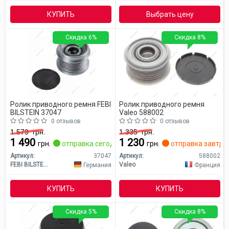
КУПИТЬ
Выбрать цену
Скидка 6%
Скидка 8%
Ролик приводного ремня FEBI
Ролик приводного ремня
BILSTEIN 37047
Valeo 588002
0 отзывов
0 отзывов
1 579
грн.
1 335
грн.
1 490
1 230
грн.
отправка сегодня
грн.
отправка завтра
Артикул:
37047
Артикул:
588002
FEBI BILSTEIN
Valeo
Германия
Франция
КУПИТЬ
КУПИТЬ
Скидка 5%
Скидка 8%