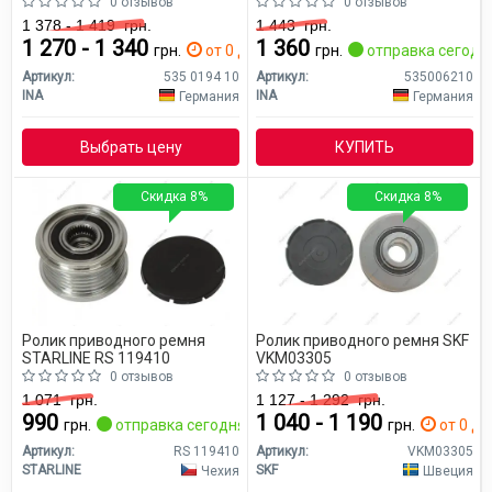
0 отзывов
0 отзывов
1 378 - 1 419
грн.
1 443
грн.
1 270 - 1 340
1 360
грн.
от 0 дн.
грн.
отправка сегодн
Артикул:
535 0194 10
Артикул:
535006210
INA
INA
Германия
Германия
Выбрать цену
КУПИТЬ
Скидка 8%
Скидка 8%
Ролик приводного ремня
Ролик приводного ремня SKF
STARLINE RS 119410
VKM03305
0 отзывов
0 отзывов
1 071
грн.
1 127 - 1 292
грн.
990
1 040 - 1 190
грн.
отправка сегодня
грн.
от 0 дн
Артикул:
RS 119410
Артикул:
VKM03305
STARLINE
SKF
Чехия
Швеция