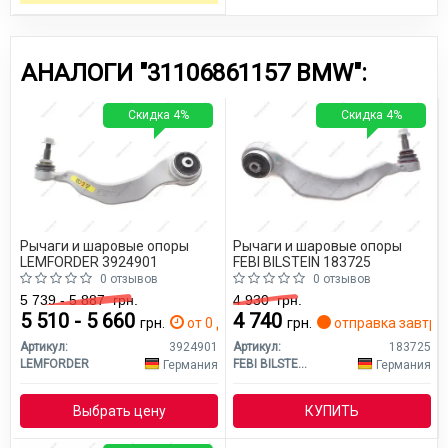
АНАЛОГИ "31106861157 BMW":
Скидка 4%
Скидка 4%
Рычаги и шаровые опоры
Рычаги и шаровые опоры
LEMFORDER 3924901
FEBI BILSTEIN 183725
0 отзывов
0 отзывов
5 739 - 5 887
грн.
4 930
грн.
5 510 - 5 660
4 740
грн.
от 0 дн.
грн.
отправка завтра
Артикул:
3924901
Артикул:
183725
LEMFORDER
FEBI BILSTEIN
Германия
Германия
Выбрать цену
КУПИТЬ