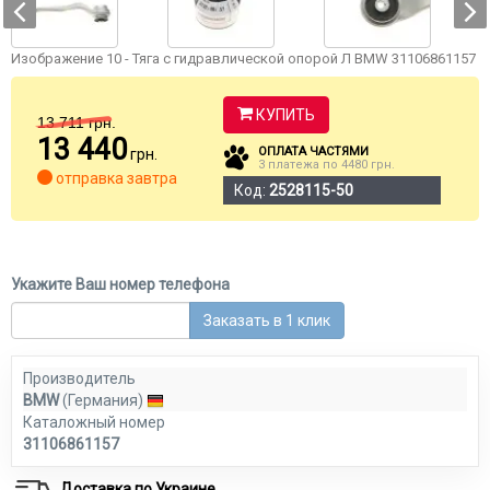
Изображение 10 - Тяга с гидравлической опорой Л BMW 31106861157
КУПИТЬ
13 711
грн.
13 440
ОПЛАТА ЧАСТЯМИ
грн.
3 платежа по 4480 грн.
отправка завтра
Код:
2528115-50
Укажите Ваш номер телефона
Заказать в 1 клик
Производитель
BMW
(Германия)
Каталожный номер
31106861157
Доставка по Украине