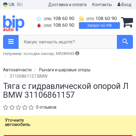
UA
RU
Доставка и оплата
Контакты
Вход
108 60 90
108 60 90
(096)
(073)
108 60 90
Запрос по VIN
(050)
Какую запчасть ищете?
Например: колодки лансер, MR389545
Автозапчасти
Рычаги и шаровые опоры
31106861157 BMW
Тяга с гидравлической опорой Л
BMW 31106861157
0 отзывов
Уточните
автомобиль: