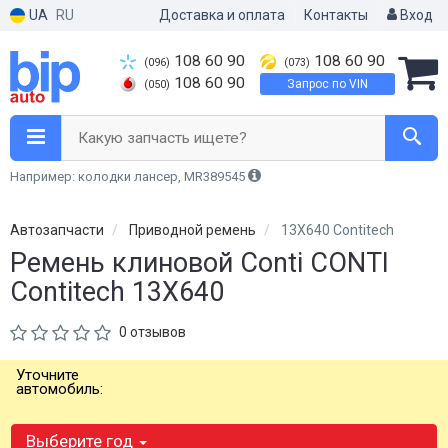
UA
RU
Доставка и оплата
Контакты
Вход
108 60 90
108 60 90
(096)
(073)
108 60 90
Запрос по VIN
(050)
Какую запчасть ищете?
Например: колодки лансер, MR389545
Автозапчасти
Приводной ремень
13X640 Contitech
Ремень клиновой Conti CONTI
Contitech 13X640
0 отзывов
Уточните
автомобиль:
Выберите год