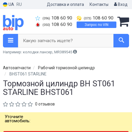
UA
RU
Доставка и оплата
Контакты
Вход
108 60 90
108 60 90
(096)
(073)
108 60 90
Запрос по VIN
(050)
Какую запчасть ищете?
Например: колодки лансер, MR389545
Автозапчасти
Рабочий тормозной цилиндр
BHST061 STARLINE
Тормозной цилиндр BH ST061
STARLINE BHST061
0 отзывов
Уточните
автомобиль: