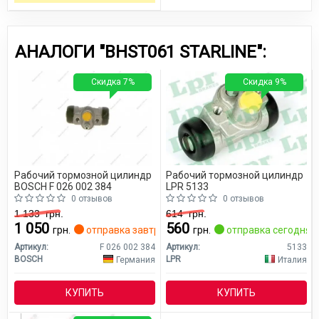
АНАЛОГИ "BHST061 STARLINE":
Скидка 7%
Скидка 9%
Рабочий тормозной цилиндр
Рабочий тормозной цилиндр
BOSCH F 026 002 384
LPR 5133
0 отзывов
0 отзывов
1 133
грн.
614
грн.
1 050
560
грн.
отправка завтра
грн.
отправка сегодня
Артикул:
F 026 002 384
Артикул:
5133
BOSCH
LPR
Германия
Италия
КУПИТЬ
КУПИТЬ