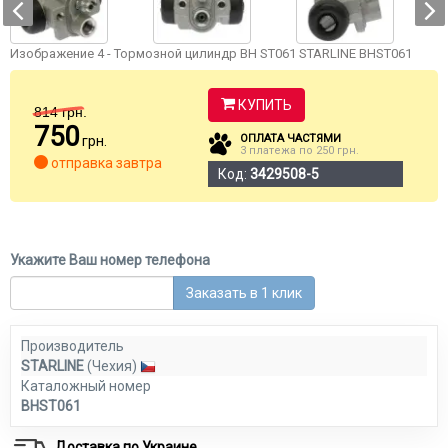
Изображение 4 - Тормозной цилиндр BH ST061 STARLINE BHST061
КУПИТЬ
814
грн.
750
ОПЛАТА ЧАСТЯМИ
грн.
3 платежа по 250 грн.
отправка завтра
Код:
3429508-5
Укажите Ваш номер телефона
Заказать в 1 клик
Производитель
STARLINE
(Чехия)
Каталожный номер
BHST061
Доставка по Украине