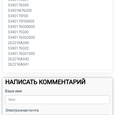
5340176G00
53401M76G00
5340175F00
5340175F00000
5340176G00000
5340175G00
5340176G02000
26221KA040
5340176G02
5340176G01000
26221KA042
26221KA041
НАПИСАТЬ КОММЕНТАРИЙ
Ваше имя
Электронная почта