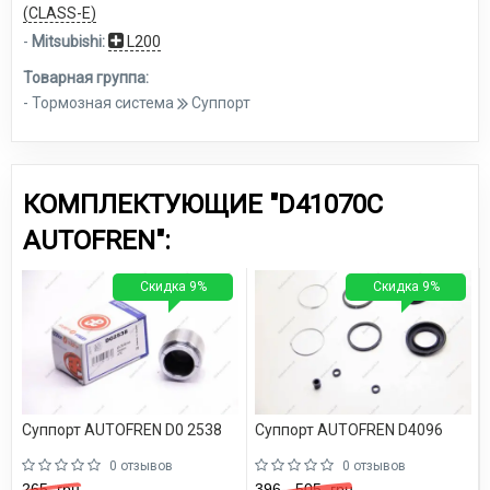
(CLASS-E)
-
Mitsubishi:
L200
Товарная группа:
- Тормозная система
Суппорт
КОМПЛЕКТУЮЩИЕ "D41070C
AUTOFREN":
Скидка 9%
Скидка 9%
Суппорт AUTOFREN D0 2538
Суппорт AUTOFREN D4096
0 отзывов
0 отзывов
265
грн.
396 - 505
грн.