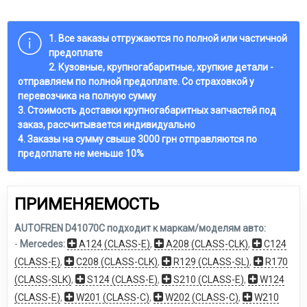
1. Все заказы отгружаются по полной или частичной
предоплате
2. Кузовные, крупногабаритные, хрупкие детали -
отправляем по полной предоплате. Со страховкой у
перевозчика на полную сумму
3. Стоимость доставки крупногабаритных запчастей под
заказ, рассчитывается индивидуально
4. Заказы на сумму свыше 3000 грн отправляются по
предоплате не меньше 10%
ПРИМЕНЯЕМОСТЬ
AUTOFREN D41070C подходит к маркам/моделям авто:
-
Mercedes:
A124 (CLASS-E)
,
A208 (CLASS-CLK)
,
C124
(CLASS-E)
,
C208 (CLASS-CLK)
,
R129 (CLASS-SL)
,
R170
(CLASS-SLK)
,
S124 (CLASS-E)
,
S210 (CLASS-E)
,
W124
(CLASS-E)
,
W201 (CLASS-C)
,
W202 (CLASS-C)
,
W210