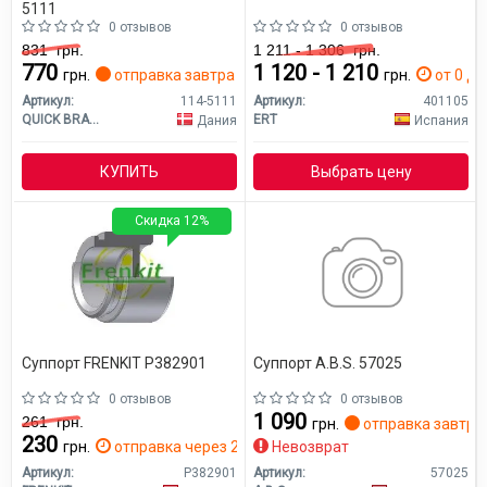
5111
0 отзывов
0 отзывов
831
грн.
1 211 - 1 306
грн.
770
1 120 - 1 210
грн.
отправка завтра
грн.
от 0 дн
Артикул:
114-5111
Артикул:
401105
QUICK BRAKE
ERT
Дания
Испания
КУПИТЬ
Выбрать цену
Скидка 12%
Суппорт FRENKIT P382901
Суппорт A.B.S. 57025
0 отзывов
0 отзывов
1 090
261
грн.
грн.
отправка завтра
230
грн.
отправка через 2 дн.
Невозврат
Артикул:
P382901
Артикул:
57025