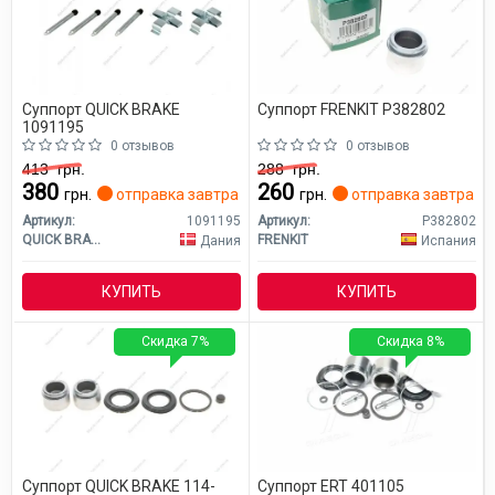
Суппорт QUICK BRAKE
Суппорт FRENKIT P382802
1091195
0 отзывов
0 отзывов
413
грн.
288
грн.
380
260
грн.
отправка завтра
грн.
отправка завтра
Артикул:
1091195
Артикул:
P382802
QUICK BRAKE
FRENKIT
Дания
Испания
КУПИТЬ
КУПИТЬ
Скидка 7%
Скидка 8%
Суппорт QUICK BRAKE 114-
Суппорт ERT 401105