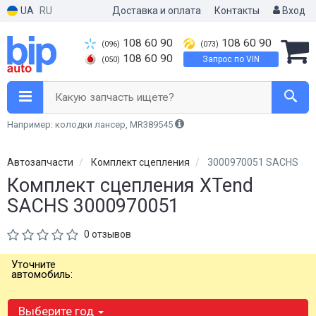
UA
RU
Доставка и оплата
Контакты
Вход
108 60 90
108 60 90
(096)
(073)
108 60 90
Запрос по VIN
(050)
Какую запчасть ищете?
Например: колодки лансер, MR389545
Автозапчасти
Комплект сцепления
3000970051 SACHS
Комплект сцепления XTend
SACHS 3000970051
0 отзывов
Уточните
автомобиль:
Выберите год