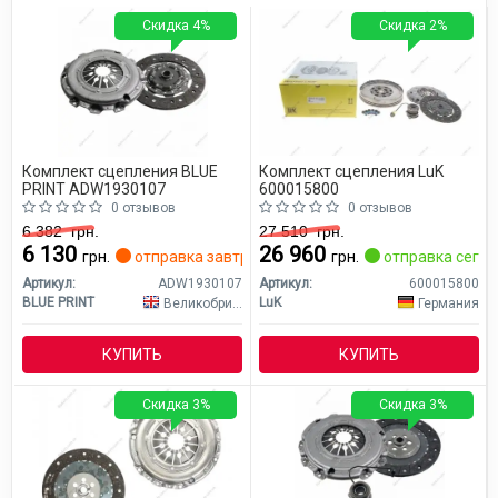
Скидка 4%
Скидка 2%
Комплект сцепления BLUE
Комплект сцепления LuK
PRINT ADW1930107
600015800
0 отзывов
0 отзывов
6 382
грн.
27 510
грн.
6 130
26 960
грн.
отправка завтра
грн.
отправка сего
Артикул:
ADW1930107
Артикул:
600015800
BLUE PRINT
LuK
Великобритания
Германия
КУПИТЬ
КУПИТЬ
Скидка 3%
Скидка 3%