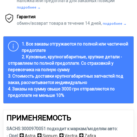
наложка или предоплата для заказных позиций
подробнее →
Гарантия
обмен/возврат товара в течение 14 дней,
подробнее →
1. Все заказы отгружаются по полной или частичной
предоплате
2. Кузовные, крупногабаритные, хрупкие детали -
отправляем по полной предоплате. Со страховкой у
перевозчика на полную сумму
3. Стоимость доставки крупногабаритных запчастей под
заказ, рассчитывается индивидуально
4. Заказы на сумму свыше 3000 грн отправляются по
предоплате не меньше 10%
ПРИМЕНЯЕМОСТЬ
SACHS 3000970051 подходит к маркам/моделям авто:
-
Opel:
Astra
,
Signum
,
Vectra
,
Zafira