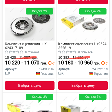
Скидка 2%
Скидка 2%
Комплект сцепления LuK
Комплект сцепления LuK 624
624317109
3226 19
0 отзывов
0 отзывов
10 420 - 11 287
грн.
10 382 - 11 180
грн.
10 220 - 11 070
10 180 - 10 960
грн.
от 0 дн.
грн.
от 0
Артикул:
624317109
Артикул:
624 3226 19
LuK
LuK
Германия
Германия
Выбрать цену
Выбрать цену
Скидка 2%
Скидка 2%