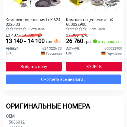
Комплект сцепления LuK 624
Комплект сцепления LuK
3226 33
600022900
0 отзывов
0 отзывов
13 407 - 14 380
грн.
27 306
грн.
13 140 - 14 100
26 760
грн.
от 0 дн.
грн.
отправка сего
Артикул:
624 3226 33
Артикул:
600022900
LuK
LuK
Германия
Германия
Выбрать цену
КУПИТЬ
Смотреть все аналоги ↓
ОРИГИНАЛЬНЫЕ НОМЕРА
OEM:
5666012