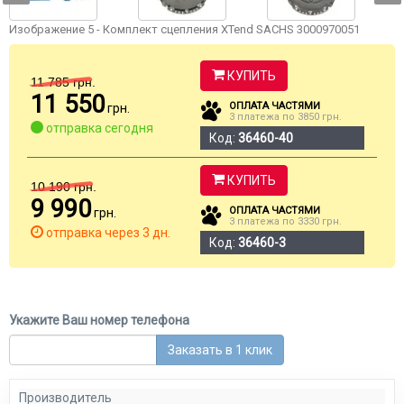
Изображение 5 - Комплект сцепления XTend SACHS 3000970051
КУПИТЬ
11 785
грн.
11 550
ОПЛАТА ЧАСТЯМИ
грн.
3 платежа по 3850 грн.
отправка сегодня
Код:
36460-40
КУПИТЬ
10 190
грн.
9 990
ОПЛАТА ЧАСТЯМИ
грн.
3 платежа по 3330 грн.
отправка через 3 дн.
Код:
36460-3
Укажите Ваш номер телефона
Заказать в 1 клик
Производитель