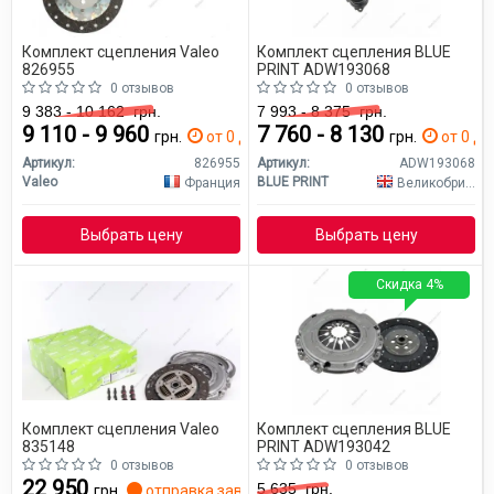
Комплект сцепления Valeo
Комплект сцепления BLUE
826955
PRINT ADW193068
0 отзывов
0 отзывов
9 383 - 10 162
грн.
7 993 - 8 375
грн.
9 110 - 9 960
7 760 - 8 130
грн.
от 0 дн.
грн.
от 0 дн
Артикул:
826955
Артикул:
ADW193068
Valeo
BLUE PRINT
Франция
Великобритания
Выбрать цену
Выбрать цену
Скидка 4%
Комплект сцепления Valeo
Комплект сцепления BLUE
835148
PRINT ADW193042
0 отзывов
0 отзывов
22 950
5 635
грн.
грн.
отправка завтра