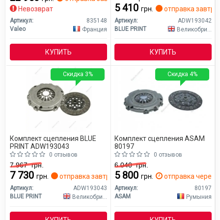
5 410
Невозврат
грн.
отправка завтра
Артикул:
835148
Артикул:
ADW193042
Valeo
BLUE PRINT
Франция
Великобритания
КУПИТЬ
КУПИТЬ
Скидка 3%
Скидка 4%
Комплект сцепления BLUE
Комплект сцепления ASAM
PRINT ADW193043
80197
0 отзывов
0 отзывов
7 967
грн.
6 040
грн.
7 730
5 800
грн.
отправка завтра
грн.
отправка через 2
Артикул:
ADW193043
Артикул:
80197
BLUE PRINT
ASAM
Великобритания
Румыния
КУПИТЬ
КУПИТЬ