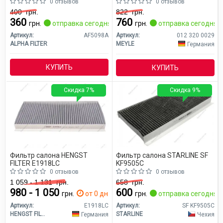
0 отзывов
0 отзывов
400
грн.
822
грн.
360
760
грн.
отправка сегодня
грн.
отправка сегодня
Артикул:
AF5098A
Артикул:
012 320 0029
ALPHA FILTER
MEYLE
Германия
КУПИТЬ
КУПИТЬ
Скидка 7%
Скидка 9%
Фильтр салона HENGST
Фильтр салона STARLINE SF
FILTER E1918LC
KF9505C
0 отзывов
0 отзывов
1 059 - 1 131
грн.
658
грн.
980 - 1 050
600
грн.
от 0 дн.
грн.
отправка сегодня
Артикул:
E1918LC
Артикул:
SF KF9505C
HENGST FILTER
STARLINE
Германия
Чехия