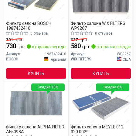
Фильтр салона BOSCH
Фильтр салона WIX FILTERS
1987432410
WP9267
0 отзывов
0 отзывов
791
грн.
637
грн.
730
580
грн.
отправка сегодня
грн.
отправка сегодня
Артикул:
1987432410
Артикул:
WP9267
BOSCH
WIX FILTERS
Германия
США
КУПИТЬ
КУПИТЬ
Скидка 10%
Скидка 8%
Фильтр салона ALPHA FILTER
Фильтр салона MEYLE 012
AF5098A
320 0029