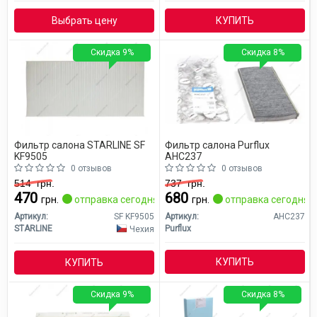
Выбрать цену
КУПИТЬ
Скидка 9%
Скидка 8%
Фильтр салона STARLINE SF
Фильтр салона Purflux
KF9505
AHC237
0 отзывов
0 отзывов
514
грн.
737
грн.
470
680
грн.
отправка сегодня
грн.
отправка сегодня
Артикул:
SF KF9505
Артикул:
AHC237
STARLINE
Purflux
Чехия
КУПИТЬ
КУПИТЬ
Скидка 9%
Скидка 8%