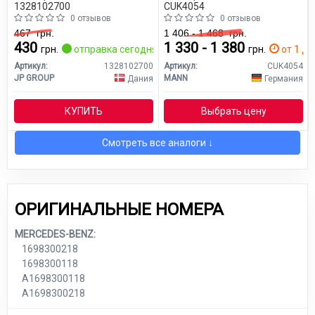
1328102700
CUK4054
0 отзывов
0 отзывов
467
грн.
1 406 - 1 468
грн.
430
1 330 - 1 380
грн.
отправка сегодня
грн.
от 1 дн
Артикул:
1328102700
Артикул:
CUK4054
JP GROUP
MANN
Дания
Германия
КУПИТЬ
Выбрать цену
Смотреть все аналоги ↓
ОРИГИНАЛЬНЫЕ НОМЕРА
MERCEDES-BENZ:
1698300218
1698300118
A1698300118
A1698300218