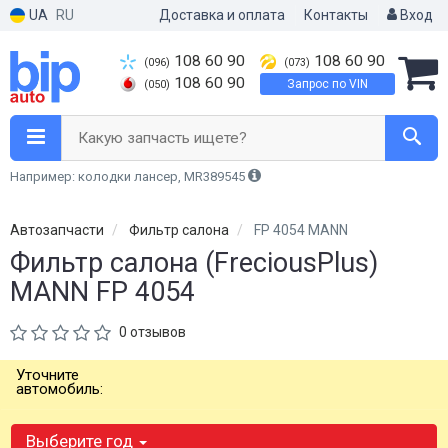
UA
RU
Доставка и оплата
Контакты
Вход
108 60 90
108 60 90
(096)
(073)
108 60 90
Запрос по VIN
(050)
Какую запчасть ищете?
Например: колодки лансер, MR389545
Автозапчасти
Фильтр салона
FP 4054 MANN
Фильтр салона (FreciousPlus)
MANN FP 4054
0 отзывов
Уточните
автомобиль:
Выберите год