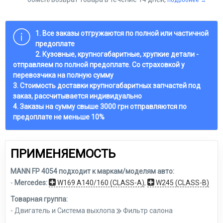
подробнее →
1. Все заказы отгружаются по полной или частичной
предоплате
2. Кузовные, крупногабаритные, хрупкие детали -
отправляем по полной предоплате. Со страховкой у
перевозчика на полную сумму
3. Стоимость доставки крупногабаритных запчастей под
заказ, рассчитывается индивидуально
4. Заказы на сумму свыше 3000 грн отправляются по
предоплате не меньше 10%
ПРИМЕНЯЕМОСТЬ
MANN FP 4054 подходит к маркам/моделям авто:
-
Mercedes:
W169 A140/160 (CLASS-A)
,
W245 (CLASS-B)
Товарная группа:
- Двигатель и Система выхлопа
Фильтр салона