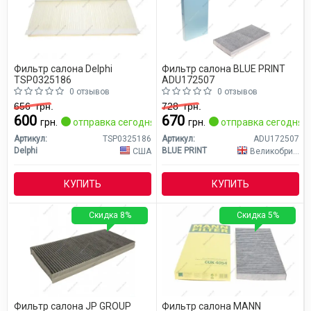
Фильтр салона Delphi
Фильтр салона BLUE PRINT
TSP0325186
ADU172507
0 отзывов
0 отзывов
656
грн.
728
грн.
600
670
грн.
отправка сегодня
грн.
отправка сегодня
Артикул:
TSP0325186
Артикул:
ADU172507
Delphi
BLUE PRINT
США
Великобритания
КУПИТЬ
КУПИТЬ
Скидка 8%
Скидка 5%
Фильтр салона JP GROUP
Фильтр салона MANN