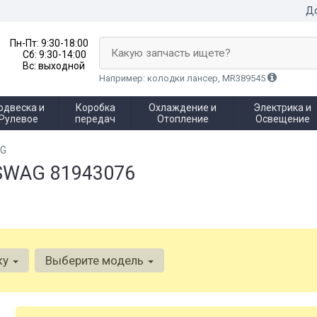
До
Пн-Пт:
9:30-18:00
Какую запчасть ищете?
Сб:
9:30-14:00
Вс:
выходной
Например: колодки лансер, MR389545
одвеска и
Коробка
Охлаждение и
Электрика и
Рулевое
передач
Отопление
Освещение
AG
 SWAG 81943076
ку
Выберите модель