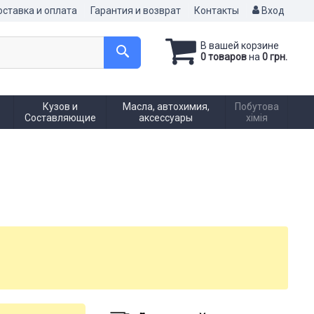
ставка и оплата
Гарантия и возврат
Контакты
Вход
В вашей корзине
0 товаров
на
0 грн.
Кузов и
Масла, автохимия,
Побутова
Составляющие
аксессуары
хімія