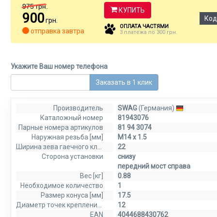
975
грн.
КУПИТЬ
900
Код
грн.
ОПЛАТА ЧАСТЯМИ
отправка завтра
3 платежа по 300 грн.
Укажите Ваш номер телефона
Заказать в 1 клик
Производитель
SWAG
(Германия)
Каталожный номер
81943076
Парные номера артикулов
81 94 3074
Наружная резьба [мм]
M14 x 1.5
Ширина зева гаечного ключа
22
Сторона установки
снизу
передний мост справа
Вес [кг]
0.88
Необходимое количество
1
Размер конуса [мм]
17.5
Диаметр точек крепления [мм]
12
EAN
4044688430762