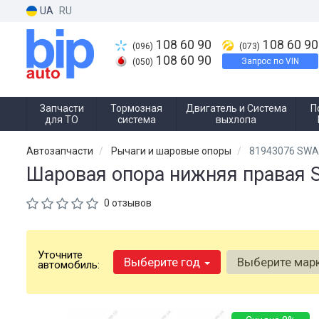
UA
RU
108 60 90
108 60 90
(096)
(073)
108 60 90
Запрос по VIN
(050)
Запчасти
Тормозная
Двигатель и Система
П
для ТО
система
выхлопа
Автозапчасти
Рычаги и шаровые опоры
81943076 SW
Шаровая опора нижняя правая
0 отзывов
Уточните
Выберите год
Выберите мар
автомобиль: