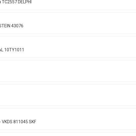
 TC2557 DELPHI
STEIN 43076
AL 10TY1011
- VKDS 811045 SKF