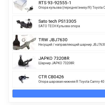
RTS 93-92555-1
Опора кульова (передня/знизу/R) Toyota C
Sato tech PS13305
SATO TECH Кульова опора
TRW JBJ7630
Несущий / направляющий шарнир JBJ763
JAPKO 73208R
Шарнир JAPKO 73208R
CTR CB0426
Опора шаровая нижняя R Toyota Camry 40 5