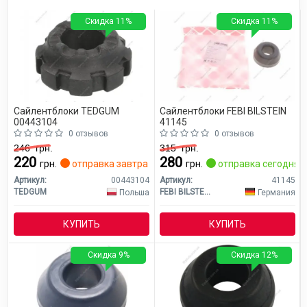
Скидка 11%
Скидка 11%
Сайлентблоки TEDGUM
Сайлентблоки FEBI BILSTEIN
00443104
41145
0 отзывов
0 отзывов
246
грн.
315
грн.
220
280
грн.
отправка завтра
грн.
отправка сегодня
Артикул:
00443104
Артикул:
41145
TEDGUM
FEBI BILSTEIN
Польша
Германия
КУПИТЬ
КУПИТЬ
Скидка 9%
Скидка 12%