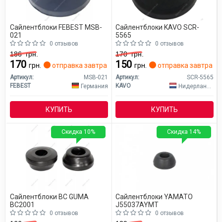
Сайлентблоки FEBEST MSB-
Сайлентблоки KAVO SCR-
021
5565
0 отзывов
0 отзывов
186
грн.
170
грн.
170
150
грн.
отправка завтра
грн.
отправка завтра
Артикул:
MSB-021
Артикул:
SCR-5565
FEBEST
KAVO
Германия
Нидерланды
КУПИТЬ
КУПИТЬ
Скидка 10%
Скидка 14%
Сайлентблоки BC GUMA
Сайлентблоки YAMATO
BC2001
J55037AYMT
0 отзывов
0 отзывов