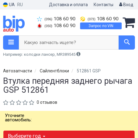
UA
RU
Доставка и оплата
Контакты
Вход
108 60 90
108 60 90
(096)
(073)
108 60 90
Запрос по VIN
(050)
Какую запчасть ищете?
Например: колодки лансер, MR389545
Автозапчасти
Сайлентблоки
512861 GSP
Втулка передняя заднего рычага
GSP 512861
0 отзывов
Уточните
автомобиль:
Выберите год