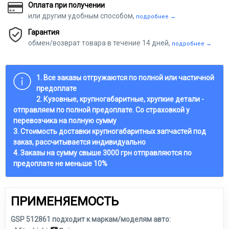
Оплата при получении
или другим удобным способом,
подробнее →
Гарантия
обмен/возврат товара в течение 14 дней,
подробнее →
1. Все заказы отгружаются по полной или частичной
предоплате
2. Кузовные, крупногабаритные, хрупкие детали -
отправляем по полной предоплате. Со страховкой у
перевозчика на полную сумму
3. Стоимость доставки крупногабаритных запчастей под
заказ, рассчитывается индивидуально
4. Заказы на сумму свыше 3000 грн отправляются по
предоплате не меньше 10%
ПРИМЕНЯЕМОСТЬ
GSP 512861 подходит к маркам/моделям авто: