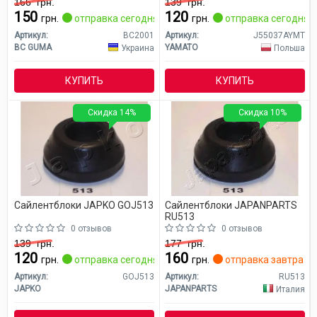
166
грн.
139
грн.
150
120
грн.
отправка сегодня
грн.
отправка сегодня
Артикул:
BC2001
Артикул:
J55037AYMT
BC GUMA
YAMATO
Украина
Польша
КУПИТЬ
КУПИТЬ
Скидка 14%
Скидка 10%
Сайлентблоки JAPKO GOJ513
Сайлентблоки JAPANPARTS
RU513
0 отзывов
0 отзывов
139
грн.
177
грн.
120
160
грн.
отправка сегодня
грн.
отправка завтра
Артикул:
GOJ513
Артикул:
RU513
JAPKO
JAPANPARTS
Италия