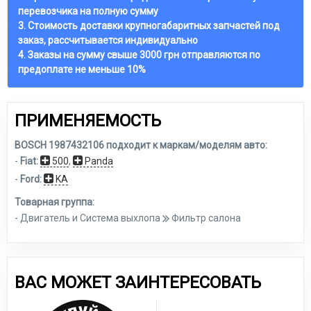
перевозчика на полную сумму
3. Стоимость доставки крупногабаритных запчастей под
заказ, рассчитывается индивидуально
4. Заказы на сумму свыше 3000 грн отправляются по
предоплате не меньше 10%
ПРИМЕНЯЕМОСТЬ
BOSCH 1987432106 подходит к маркам/моделям авто:
-
Fiat:
500
,
Panda
-
Ford:
KA
Товарная группа:
- Двигатель и Система выхлопа
Фильтр салона
ВАС МОЖЕТ ЗАИНТЕРЕСОВАТЬ