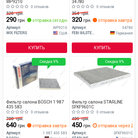
WP9210
34780
0 отзывов
0 отзывов
326
грн.
354
грн.
290
320
грн.
отправка сегодня
грн.
отправка завтра
Артикул:
WP9210
Артикул:
34780
WIX FILTERS
FEBI BILSTEIN
США
Германия
КУПИТЬ
КУПИТЬ
Скидка 9%
Скидка 9%
Фильтр салона BOSCH 1 987
Фильтр салона STARLINE
435 583
SFKF9601C
0 отзывов
0 отзывов
700
грн.
496
грн.
640
450
грн.
отправка завтра
грн.
отправка через 2 д
Артикул:
1 987 435 583
Артикул:
SFKF9601C