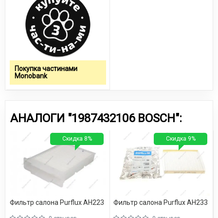
Покупка частинами
Monobank
АНАЛОГИ "1987432106 BOSCH":
Скидка 8%
Скидка 9%
Фильтр салона Purflux AH223
Фильтр салона Purflux AH233