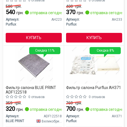
0 отзывов
0 отзывов
586
грн.
408
грн.
540
370
грн.
отправка сегодня
грн.
отправка сегодня
Артикул:
AH223
Артикул:
AH233
Purflux
Purflux
КУПИТЬ
КУПИТЬ
Скидка 11%
Скидка 8%
Фильтр салона BLUE PRINT
Фильтр салона Purflux AH371
ADF122518
0 отзывов
0 отзывов
359
грн.
760
грн.
320
700
грн.
отправка сегодня
грн.
отправка сегодня
Артикул:
ADF122518
Артикул:
AH371
BLUE PRINT
Purflux
Великобритания