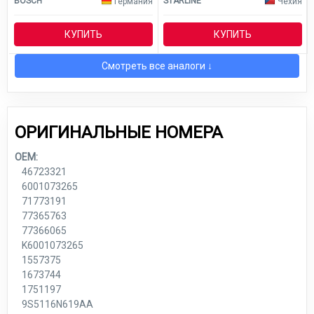
BOSCH
STARLINE
Германия
Чехия
КУПИТЬ
КУПИТЬ
Смотреть все аналоги ↓
ОРИГИНАЛЬНЫЕ НОМЕРА
OEM:
46723321
6001073265
71773191
77365763
77366065
K6001073265
1557375
1673744
1751197
9S5116N619AA