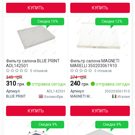
КУПИТЬ
КУПИТЬ
Скидка 10%
Скидка 12%
Фильтр салона BLUE PRINT
Фильтр салона MAGNETI
ADL142501
MARELLI 350203061910
0 отзывов
0 отзывов
345
грн.
274
грн.
310
240
грн.
отправка сегодня
грн.
отправка сегодня
Артикул:
ADL142501
Артикул:
350203061910
BLUE PRINT
MAGNETI MARELLI
Великобритания
Италия
КУПИТЬ
КУПИТЬ
Скидка 9%
Скидка 9%