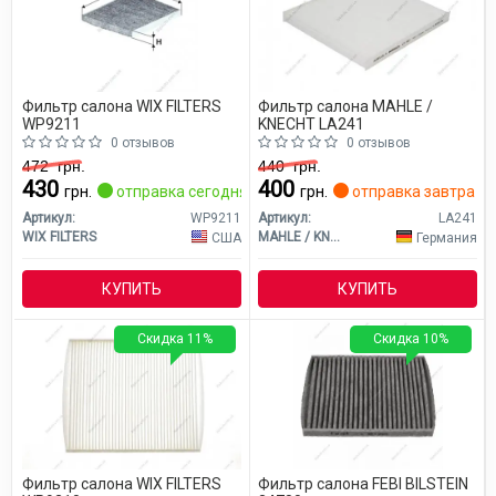
Фильтр салона WIX FILTERS
Фильтр салона MAHLE /
WP9211
KNECHT LA241
0 отзывов
0 отзывов
472
грн.
440
грн.
430
400
грн.
отправка сегодня
грн.
отправка завтра
Артикул:
WP9211
Артикул:
LA241
WIX FILTERS
MAHLE / KNECHT
США
Германия
КУПИТЬ
КУПИТЬ
Скидка 11%
Скидка 10%
Фильтр салона WIX FILTERS
Фильтр салона FEBI BILSTEIN