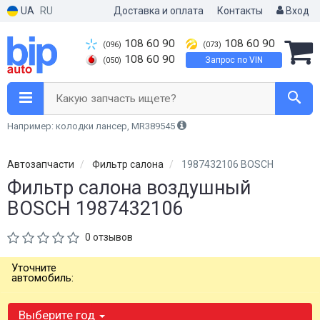
UA
RU
Доставка и оплата
Контакты
Вход
108 60 90
108 60 90
(096)
(073)
108 60 90
Запрос по VIN
(050)
Какую запчасть ищете?
Например: колодки лансер, MR389545
Автозапчасти
Фильтр салона
1987432106 BOSCH
Фильтр салона воздушный
BOSCH 1987432106
0 отзывов
Уточните
автомобиль:
Выберите год