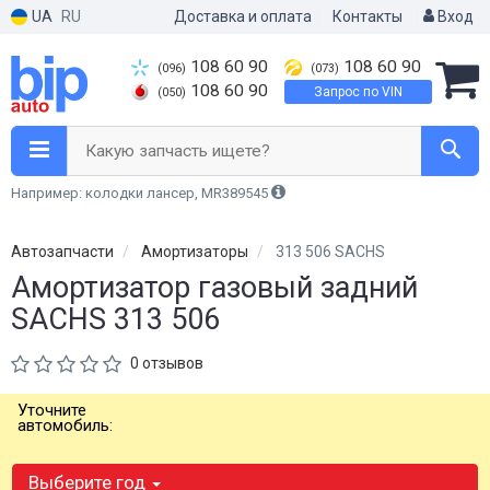
UA
RU
Доставка и оплата
Контакты
Вход
108 60 90
108 60 90
(096)
(073)
108 60 90
Запрос по VIN
(050)
Какую запчасть ищете?
Например: колодки лансер, MR389545
Автозапчасти
Амортизаторы
313 506 SACHS
Амортизатор газовый задний
SACHS 313 506
0 отзывов
Уточните
автомобиль:
Выберите год