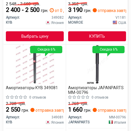
2 548 - 2 660
грн.
3 352
грн.
2 400 - 2 500
3 190
грн.
от 0 дн.
грн.
отправка завтра
Артикул:
349082
Артикул:
V1181
KYB
MONROE
Япония
США
Выбрать цену
КУПИТЬ
Скидка 6%
Скидка 6%
Амортизаторы KYB 349081
Амортизаторы JAPANPARTS
MM-00796
0 отзывов
0 отзывов
2 708
грн.
1 763
грн.
2 550
1 660
грн.
отправка завтра
грн.
отправка завтра
Артикул:
349081
Артикул:
MM-00796
KYB
JAPANPARTS
Япония
Италия