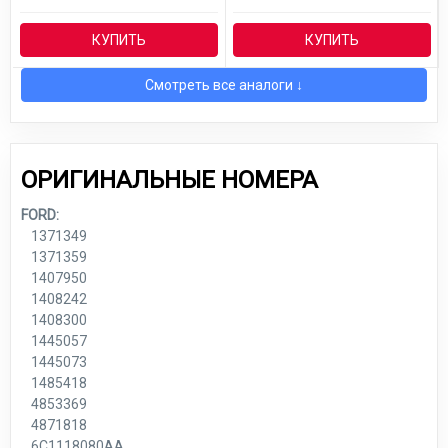
КУПИТЬ
КУПИТЬ
Смотреть все аналоги ↓
ОРИГИНАЛЬНЫЕ НОМЕРА
FORD:
1371349
1371359
1407950
1408242
1408300
1445057
1445073
1485418
4853369
4871818
6C1118080AA