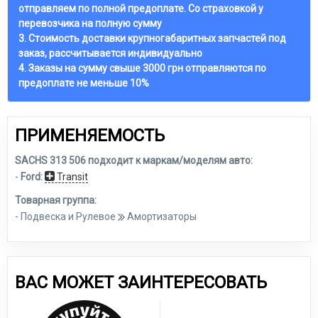
отправляем по полной предоплате. Со страховкой у
перевозчика на полную сумму
3. Стоимость доставки крупногабаритных запчастей под
заказ, рассчитывается индивидуально
4. Заказы на сумму свыше 3000 грн отправляются по
предоплате не меньше 10%
ПРИМЕНЯЕМОСТЬ
SACHS 313 506 подходит к маркам/моделям авто:
-
Ford:
Transit
Товарная группа:
- Подвеска и Рулевое
Амортизаторы
ВАС МОЖЕТ ЗАИНТЕРЕСОВАТЬ