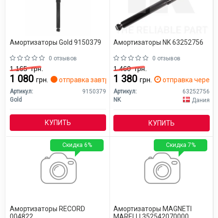
Амортизаторы Gold 9150379
Амортизаторы NK 63252756
0 отзывов
0 отзывов
1 165
грн.
1 460
грн.
1 080
1 380
грн.
отправка завтра
грн.
отправка через 2
Артикул:
9150379
Артикул:
63252756
Gold
NK
Дания
КУПИТЬ
КУПИТЬ
Скидка 6%
Скидка 7%
Амортизаторы RECORD
Амортизаторы MAGNETI
004822
MARELLI 352542070000