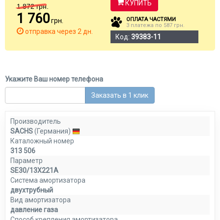
КУПИТЬ
1 872
грн.
1 760
ОПЛАТА ЧАСТЯМИ
грн.
3 платежа по 587 грн.
отправка через 2 дн.
Код:
39383-11
Укажите Ваш номер телефона
Заказать в 1 клик
Производитель
SACHS
(Германия)
Каталожный номер
313 506
Параметр
SE30/13X221A
Система амортизатора
двухтрубный
Вид амортизатора
давление газа
Способ крепления амортизатора