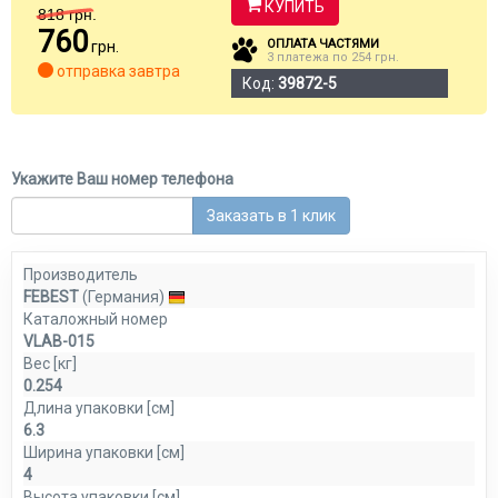
КУПИТЬ
818
грн.
760
ОПЛАТА ЧАСТЯМИ
грн.
3 платежа по 254 грн.
отправка завтра
Код:
39872-5
Укажите Ваш номер телефона
Заказать в 1 клик
Производитель
FEBEST
(Германия)
Каталожный номер
VLAB-015
Вес [кг]
0.254
Длина упаковки [см]
6.3
Ширина упаковки [см]
4
Высота упаковки [см]