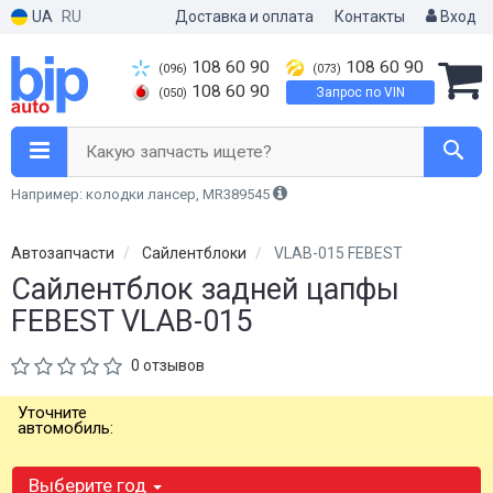
UA
RU
Доставка и оплата
Контакты
Вход
108 60 90
108 60 90
(096)
(073)
108 60 90
Запрос по VIN
(050)
Какую запчасть ищете?
Например: колодки лансер, MR389545
Автозапчасти
Сайлентблоки
VLAB-015 FEBEST
Сайлентблок задней цапфы
FEBEST VLAB-015
0 отзывов
Уточните
автомобиль:
Выберите год