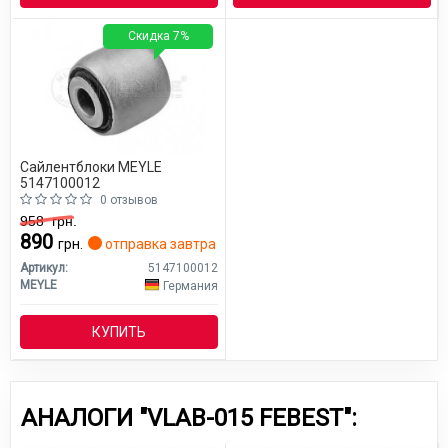
Скидка 7%
Сайлентблоки MEYLE
5147100012
0 отзывов
958
грн.
890
грн.
отправка завтра
Артикул:
5147100012
MEYLE
Германия
КУПИТЬ
АНАЛОГИ "VLAB-015 FEBEST":