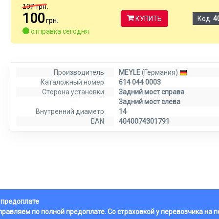
107
грн.
100
КУПИТЬ
Код:
4
грн.
отправка сегодня
Производитель
MEYLE
(Германия)
Каталожный номер
614 044 0003
Сторона установки
Задний мост справа
Задний мост слева
Внутренний диаметр
14
EAN
4040074301791
й предоплате
тправляем по полной предоплате. Со страховкой у перевозчика на 