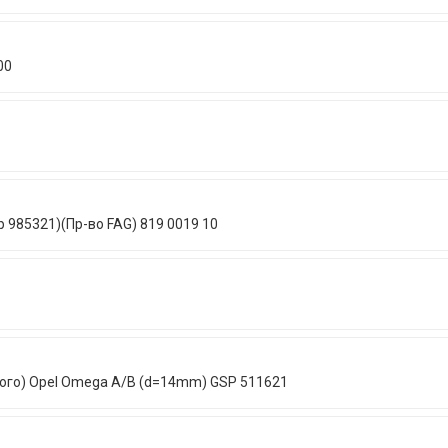
00
 985321)(Пр-во FAG) 819 0019 10
ього) Opel Omega A/B (d=14mm) GSP 511621