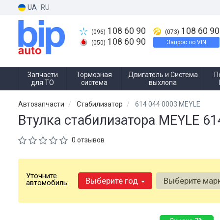
UA
RU
108 60 90
108 60 90
(096)
(073)
108 60 90
Запрос по VIN
(050)
Запчасти
Тормозная
Двигатель и Система
П
для ТО
система
выхлопа
Автозапчасти
Стабилизатор
614 044 0003 MEYLE
Втулка стабилизатора MEYLE 61
0 отзывов
Уточните
Выберите год
Выберите мар
автомобиль: