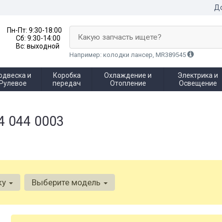
До
Пн-Пт:
9:30-18:00
Какую запчасть ищете?
Сб:
9:30-14:00
Вс:
выходной
Например: колодки лансер, MR389545
одвеска и
Коробка
Охлаждение и
Электрика и
Рулевое
передач
Отопление
Освещение
4 044 0003
ку
Выберите модель