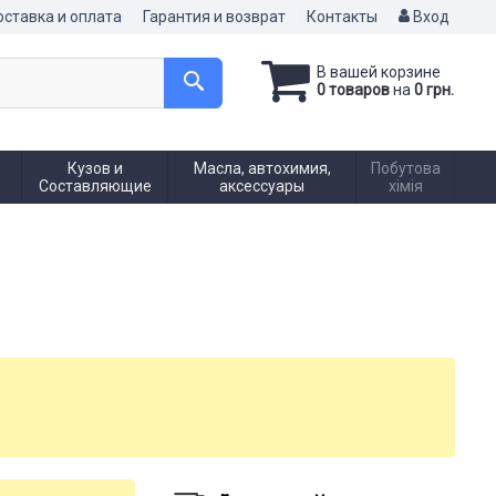
ставка и оплата
Гарантия и возврат
Контакты
Вход
В вашей корзине
0 товаров
на
0 грн.
Кузов и
Масла, автохимия,
Побутова
Составляющие
аксессуары
хімія