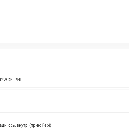
542W DELPHI
н. ось, внутр. (пр-во Febi)