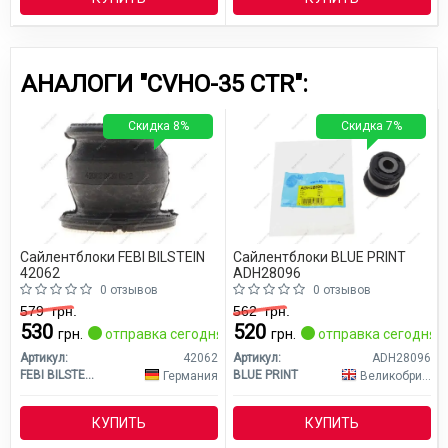
АНАЛОГИ "CVHO-35 CTR":
Скидка 8%
Скидка 7%
Сайлентблоки FEBI BILSTEIN
Сайлентблоки BLUE PRINT
42062
ADH28096
0 отзывов
0 отзывов
579
грн.
562
грн.
530
520
грн.
отправка сегодня
грн.
отправка сегодня
Артикул:
42062
Артикул:
ADH28096
FEBI BILSTEIN
BLUE PRINT
Германия
Великобритания
КУПИТЬ
КУПИТЬ