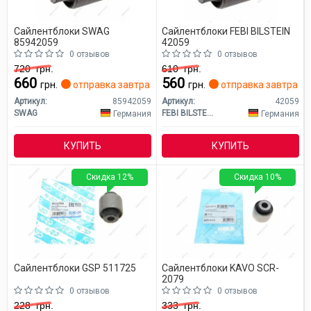
Сайлентблоки SWAG
Сайлентблоки FEBI BILSTEIN
85942059
42059
0 отзывов
0 отзывов
720
грн.
610
грн.
660
560
грн.
отправка завтра
грн.
отправка завтра
Артикул:
85942059
Артикул:
42059
SWAG
FEBI BILSTEIN
Германия
Германия
КУПИТЬ
КУПИТЬ
Скидка 12%
Скидка 10%
Сайлентблоки GSP 511725
Сайлентблоки KAVO SCR-
2079
0 отзывов
0 отзывов
228
грн.
333
грн.