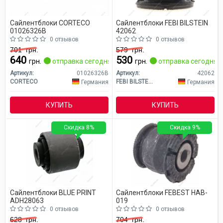
Сайлентблоки CORTECO
Сайлентблоки FEBI BILSTEIN
01026326B
42062
0 отзывов
0 отзывов
701
грн.
579
грн.
640
530
грн.
отправка сегодня
грн.
отправка сегодня
Артикул:
01026326B
Артикул:
42062
CORTECO
FEBI BILSTEIN
Германия
Германия
КУПИТЬ
КУПИТЬ
Скидка 8%
Скидка 9%
Сайлентблоки BLUE PRINT
Сайлентблоки FEBEST HAB-
ADH28063
019
0 отзывов
0 отзывов
628
грн.
704
грн.