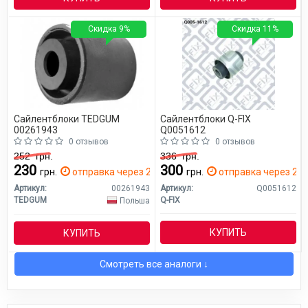
Скидка 9%
Скидка 11%
Сайлентблоки TEDGUM
Сайлентблоки Q-FIX
00261943
Q0051612
0 отзывов
0 отзывов
252
грн.
336
грн.
230
300
грн.
отправка через 2 дн.
грн.
отправка через 2 д
Артикул:
00261943
Артикул:
Q0051612
TEDGUM
Q-FIX
Польша
КУПИТЬ
КУПИТЬ
Смотреть все аналоги ↓