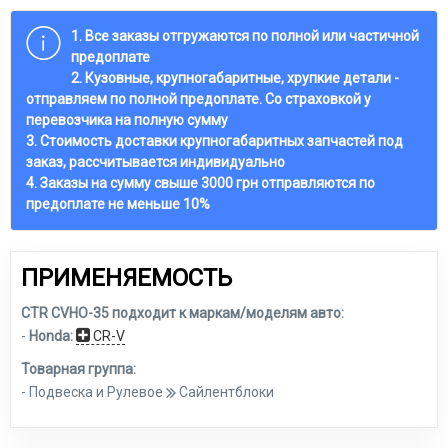
1. Все заказы отгружаются по полной или частичной
предоплате
2. Кузовные, крупногабаритные, хрупкие детали -
отправляем по полной предоплате. Со страховкой у
перевозчика на полную сумму
3. Стоимость доставки крупногабаритных запчастей под
заказ, рассчитывается индивидуально
4. Заказы на сумму свыше 3000 грн отправляются по
предоплате не меньше 10%
ПРИМЕНЯЕМОСТЬ
CTR CVHO-35 подходит к маркам/моделям авто:
-
Honda:
CR-V
Товарная группа:
- Подвеска и Рулевое
Сайлентблоки