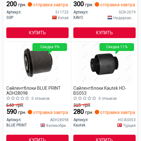
200
300
грн.
отправка завтра
грн.
отправка завтра
Артикул:
511725
Артикул:
SCR-2079
GSP
KAVO
Китай
Нидерланды
КУПИТЬ
КУПИТЬ
Скидка 9%
Скидка 11%
Сайлентблоки BLUE PRINT
Сайлентблоки Kautek HO-
ADH28098
BS053
0 отзывов
0 отзывов
648
грн.
315
грн.
590
280
грн.
отправка завтра
грн.
отправка завтра
Артикул:
ADH28098
Артикул:
HO-BS053
BLUE PRINT
Kautek
Великобритания
Турция
КУПИТЬ
КУПИТЬ