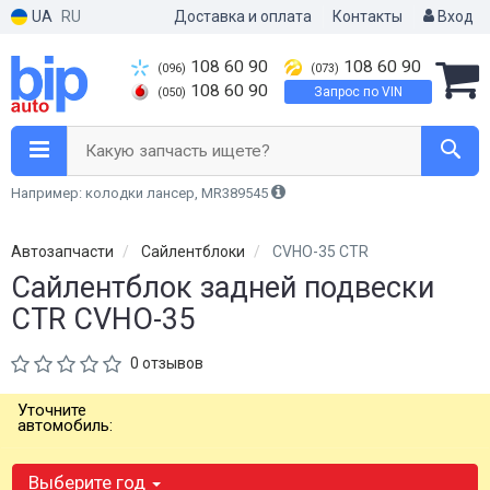
UA
RU
Доставка и оплата
Контакты
Вход
108 60 90
108 60 90
(096)
(073)
108 60 90
Запрос по VIN
(050)
Какую запчасть ищете?
Например: колодки лансер, MR389545
Автозапчасти
Сайлентблоки
CVHO-35 CTR
Сайлентблок задней подвески
CTR CVHO-35
0 отзывов
Уточните
автомобиль:
Выберите год