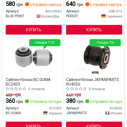
580
640
грн.
отправка завтра
грн.
отправка завтра
Артикул:
ADH28063
Артикул:
HAB-019
BLUE PRINT
FEBEST
Великобритания
Германия
КУПИТЬ
КУПИТЬ
Скидка 11%
Скидка 9%
Сайлентблоки BC GUMA
Сайлентблоки JAPANPARTS
BC2403
RU4056
0 отзывов
0 отзывов
403
грн.
416
грн.
360
380
грн.
отправка сегодня
грн.
отправка сегодня
Артикул:
BC2403
Артикул:
RU4056
BC GUMA
JAPANPARTS
Украина
Италия
КУПИТЬ
КУПИТЬ