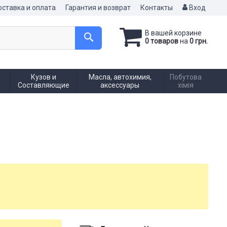
ставка и оплата
Гарантия и возврат
Контакты
Вход
В вашей корзине
0 товаров
на
0 грн.
Кузов и
Масла, автохимия,
Побутова
Составляющие
аксессуары
хімія