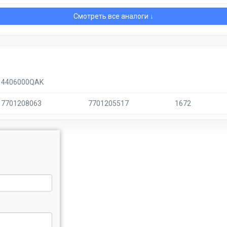
Смотреть все аналоги ↓
4406000QAK
7701208063
7701205517
1672