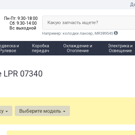
До
Пн-Пт:
9:30-18:00
Какую запчасть ищете?
Сб:
9:30-14:00
Вс:
выходной
Например: колодки лансер, MR389545
одвеска и
Коробка
Охлаждение и
Электрика и
Рулевое
передач
Отопление
Освещение
 LPR 07340
ку
Выберите модель