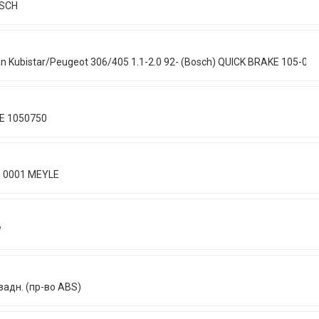
OSCH
 Kubistar/Peugeot 306/405 1.1-2.0 92- (Bosch) QUICK BRAKE 105-07
E 1050750
3 0001 MEYLE
W
адн. (пр-во ABS)