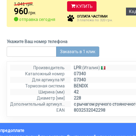
1 041
грн.
КУПИТЬ
960
Ко
грн.
ОПЛАТА ЧАСТЯМИ
отправка сегодня
3 платежа по 320 грн.
Укажите Ваш номер телефона
Заказать в 1 клик
Производитель
LPR
(Италия)
Каталожный номер
07340
Для артикула №
07340
Тормозная система
BENDIX
Ширина (мм)
42
Диаметр [мм]
228
Дополнительный артикул / дополнительная информация 2
с рычагом ручного стояночног
EAN
8032532042298
й предоплате