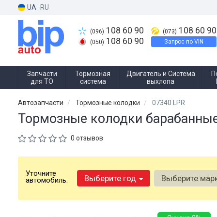
UA
RU
108 60 90
108 60 90
(096)
(073)
108 60 90
Запрос по VIN
(050)
Запчасти
Тормозная
Двигатель и Система
П
для ТО
система
выхлопа
Автозапчасти
Тормозные колодки
07340 LPR
Тормозные колодки барабанные
0 отзывов
Уточните
Выберите год
Выберите мар
автомобиль: