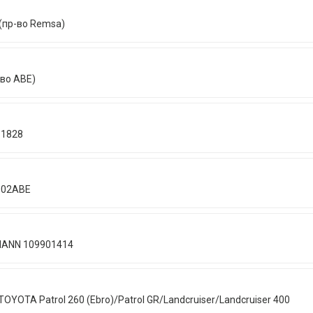
(пр-во Remsa)
-во ABE)
S1828
002ABE
MANN 109901414
YOTA Patrol 260 (Ebro)/Patrol GR/Landcruiser/Landcruiser 400