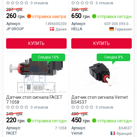
0 отзывов
0 отзывов
287
грн.
706
грн.
260
650
грн.
отправка завтра
грн.
отправка сегодня
Артикул:
1496600200
Артикул:
6DF 006 095-001
JP GROUP
HELLA
Дания
Германия
КУПИТЬ
КУПИТЬ
Скидка 10%
Скидка 8%
Датчик стоп сигнала FACET
Датчик стоп сигнала Vernet
7.1058
BS4537
0 отзывов
0 отзывов
245
грн.
490
грн.
220
450
грн.
отправка сегодня
грн.
отправка сегодня
Артикул:
7.1058
Артикул:
BS4537
FACET
Vernet
Франция