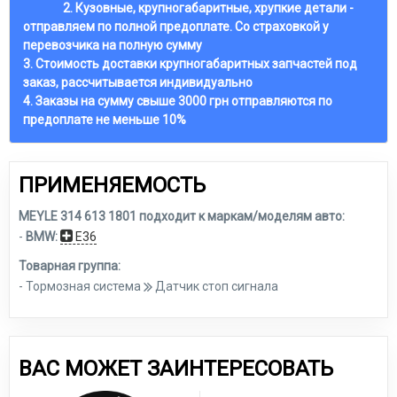
2. Кузовные, крупногабаритные, хрупкие детали -
отправляем по полной предоплате. Со страховкой у
перевозчика на полную сумму
3. Стоимость доставки крупногабаритных запчастей под
заказ, рассчитывается индивидуально
4. Заказы на сумму свыше 3000 грн отправляются по
предоплате не меньше 10%
ПРИМЕНЯЕМОСТЬ
MEYLE 314 613 1801 подходит к маркам/моделям авто:
-
BMW:
E36
Товарная группа:
- Тормозная система
Датчик стоп сигнала
ВАС МОЖЕТ ЗАИНТЕРЕСОВАТЬ