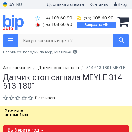
UA
RU
Доставка и оплата
Контакты
Вход
108 60 90
108 60 90
(096)
(073)
108 60 90
Запрос по VIN
(050)
Какую запчасть ищете?
Например: колодки лансер, MR389545
Автозапчасти
Датчик стоп сигнала
314 613 1801 MEYLE
Датчик стоп сигнала MEYLE 314
613 1801
0 отзывов
Уточните
автомобиль:
Выберите год