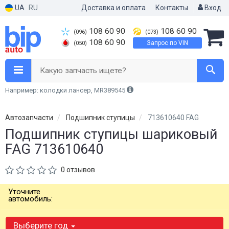
UA
RU
Доставка и оплата
Контакты
Вход
108 60 90
108 60 90
(096)
(073)
108 60 90
Запрос по VIN
(050)
Какую запчасть ищете?
Например: колодки лансер, MR389545
Автозапчасти
Подшипник ступицы
713610640 FAG
Подшипник ступицы шариковый
FAG 713610640
0 отзывов
Уточните
автомобиль:
Выберите год