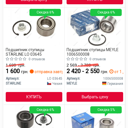
Скидка 6%
Скидка 6%
Подшипник ступицы
Подшипник ступицы MEYLE
STARLINE LO 03645
1006500008
0 отзывов
0 отзывов
1 698
грн.
2 569 - 2 703
грн.
1 600
2 420 - 2 550
грн.
отправка завтра
грн.
от 1 дн
Артикул:
LO 03645
Артикул:
1006500008
STARLINE
MEYLE
Чехия
Германия
КУПИТЬ
Выбрать цену
Скидка 6%
Скидка 5%