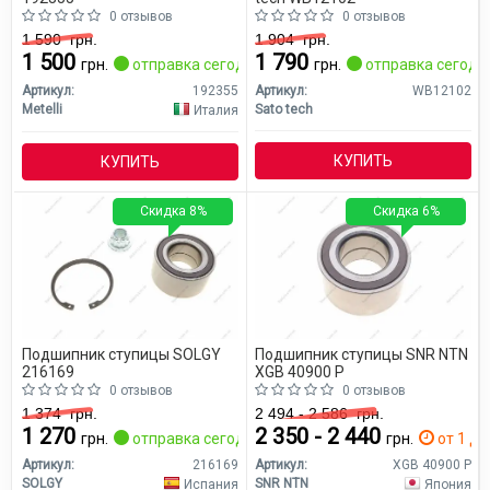
0 отзывов
0 отзывов
1 590
грн.
1 904
грн.
1 500
1 790
грн.
отправка сегодня
грн.
отправка сегодн
Артикул:
192355
Артикул:
WB12102
Metelli
Sato tech
Италия
КУПИТЬ
КУПИТЬ
Скидка 8%
Скидка 6%
Подшипник ступицы SOLGY
Подшипник ступицы SNR NTN
216169
XGB 40900 P
0 отзывов
0 отзывов
1 374
грн.
2 494 - 2 586
грн.
1 270
2 350 - 2 440
грн.
отправка сегодня
грн.
от 1 дн
Артикул:
216169
Артикул:
XGB 40900 P
SOLGY
SNR NTN
Испания
Япония