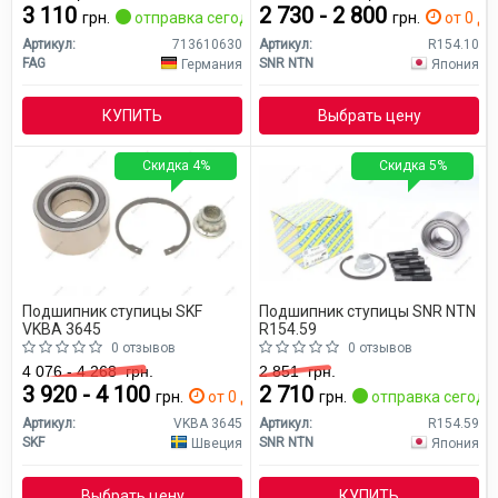
3 110
2 730 - 2 800
грн.
отправка сегодня
грн.
от 0 дн
Артикул:
713610630
Артикул:
R154.10
FAG
SNR NTN
Германия
Япония
КУПИТЬ
Выбрать цену
Скидка 4%
Скидка 5%
Подшипник ступицы SKF
Подшипник ступицы SNR NTN
VKBA 3645
R154.59
0 отзывов
0 отзывов
4 076 - 4 268
грн.
2 851
грн.
3 920 - 4 100
2 710
грн.
от 0 дн.
грн.
отправка сегодн
Артикул:
VKBA 3645
Артикул:
R154.59
SKF
SNR NTN
Швеция
Япония
Выбрать цену
КУПИТЬ