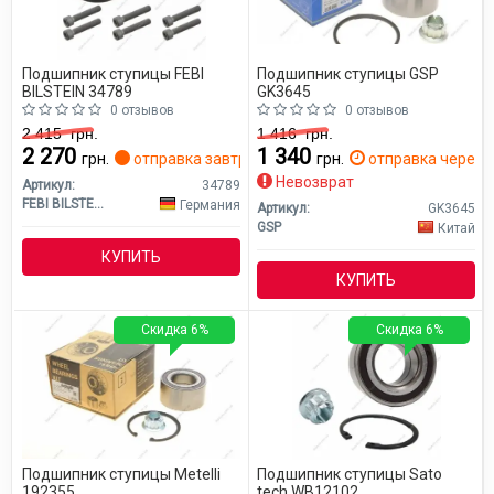
Подшипник ступицы FEBI
Подшипник ступицы GSP
BILSTEIN 34789
GK3645
0 отзывов
0 отзывов
2 415
грн.
1 416
грн.
2 270
1 340
грн.
отправка завтра
грн.
отправка через 2
Невозврат
Артикул:
34789
FEBI BILSTEIN
Германия
Артикул:
GK3645
GSP
Китай
КУПИТЬ
КУПИТЬ
Скидка 6%
Скидка 6%
Подшипник ступицы Metelli
Подшипник ступицы Sato
192355
tech WB12102