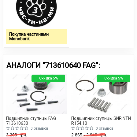
Покупка частинами
Monobank
АНАЛОГИ "713610640 FAG":
Скидка 5%
Скидка 5%
Подшипник ступицы FAG
Подшипник ступицы SNR NTN
713610630
R154.10
0 отзывов
0 отзывов
3 268
грн.
2 865 - 2 940
грн.