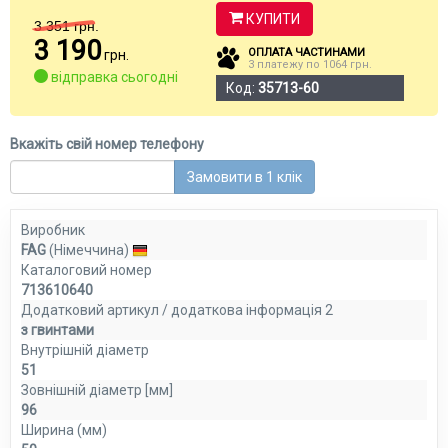
КУПИТИ
3 351
грн.
3 190
ОПЛАТА ЧАСТИНАМИ
грн.
3 платежу по 1064 грн.
відправка сьогодні
Код:
35713-60
Вкажіть свій номер телефону
Замовити в 1 клік
Виробник
FAG
(Німеччина)
Каталоговий номер
713610640
Додатковий артикул / додаткова інформація 2
з гвинтами
Внутрішній діаметр
51
Зовнішній діаметр [мм]
96
Ширина (мм)