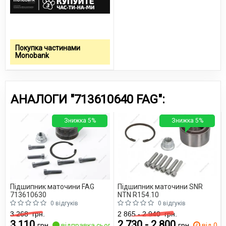
Покупка частинами
Monobank
АНАЛОГИ "713610640 FAG":
Знижка 5%
Знижка 5%
Підшипник маточини FAG
Підшипник маточини SNR
713610630
NTN R154.10
0 відгуків
0 відгуків
3 268
грн.
2 865 - 2 940
грн.
3 110
2 730 - 2 800
грн.
відправка сьогодні
грн.
від 0 дн