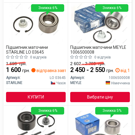
Знижка 6%
Знижка 6%
Підшипник маточини
Підшипник маточини MEYLE
STARLINE LO 03645
1006500008
0 відгуків
0 відгуків
1 698
грн.
2 602 - 2 703
грн.
1 600
2 450 - 2 550
грн.
відправка завтра
грн.
від 1 дн
Артикул:
LO 03645
Артикул:
1006500008
STARLINE
MEYLE
Чехія
Німеччина
КУПИТИ
Вибрати ціну
Знижка 6%
Знижка 5%