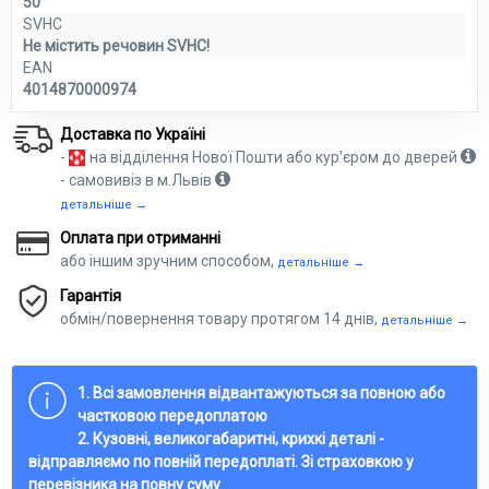
50
SVHC
Не містить речовин SVHC!
EAN
4014870000974
Доставка по Україні
-
на відділення Нової Пошти або кур'єром до дверей
- самовивіз в м.Львів
детальніше →
Оплата при отриманні
або іншим зручним способом,
детальніше →
Гарантія
обмін/повернення товару протягом 14 днів,
детальніше →
1. Всі замовлення відвантажуються за повною або
частковою передоплатою
2. Кузовні, великогабаритні, крихкі деталі -
відправляємо по повній передоплаті. Зі страховкою у
перевізника на повну суму