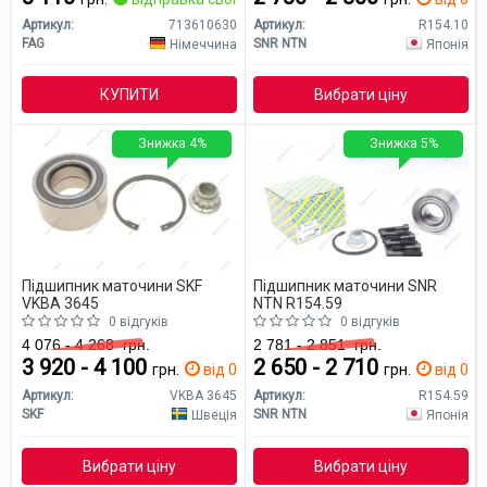
Артикул:
713610630
Артикул:
R154.10
FAG
SNR NTN
Німеччина
Японія
КУПИТИ
Вибрати ціну
Знижка 4%
Знижка 5%
Підшипник маточини SKF
Підшипник маточини SNR
VKBA 3645
NTN R154.59
0 відгуків
0 відгуків
4 076 - 4 268
грн.
2 781 - 2 851
грн.
3 920 - 4 100
2 650 - 2 710
грн.
від 0 дн.
грн.
від 0 дн
Артикул:
VKBA 3645
Артикул:
R154.59
SKF
SNR NTN
Швеція
Японія
Вибрати ціну
Вибрати ціну