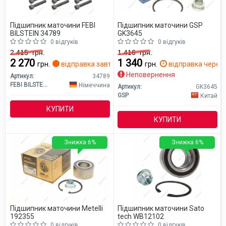
Підшипник маточини FEBI
Підшипник маточини GSP
BILSTEIN 34789
GK3645
0 відгуків
0 відгуків
2 415
грн.
1 416
грн.
2 270
1 340
грн.
відправка завтра
грн.
відправка через 
Неповернення
Артикул:
34789
FEBI BILSTEIN
Німеччина
Артикул:
GK3645
GSP
Китай
КУПИТИ
КУПИТИ
Знижка 6%
Знижка 6%
Підшипник маточини Metelli
Підшипник маточини Sato
192355
tech WB12102
0 відгуків
0 відгуків