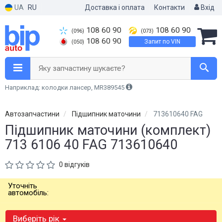
UA
RU
Доставка і оплата
Контакти
Вхід
108 60 90
108 60 90
(096)
(073)
108 60 90
Запит по VIN
(050)
Яку запчастину шукаєте?
Наприклад: колодки лансер, MR389545
Автозапчастини
Підшипник маточини
713610640 FAG
Підшипник маточини (комплект)
713 6106 40 FAG 713610640
0 відгуків
Уточніть
автомобіль:
Виберіть рік