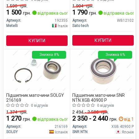
1 590
грн.
1 904
грн.
1 500
1 790
грн.
відправка сьогодні
грн.
відправка сьогод
Артикул:
192355
Артикул:
WB12102
Metelli
Sato tech
Італія
КУПИТИ
КУПИТИ
Знижка 8%
Знижка 6%
Підшипник маточини SOLGY
Підшипник маточини SNR
216169
NTN XGB 40900 P
0 відгуків
0 відгуків
1 374
грн.
2 494 - 2 586
грн.
1 270
2 350 - 2 440
грн.
відправка сьогодні
грн.
від 1 дн
Артикул:
216169
Артикул:
XGB 40900 P
SOLGY
SNR NTN
Іспанія
Японія