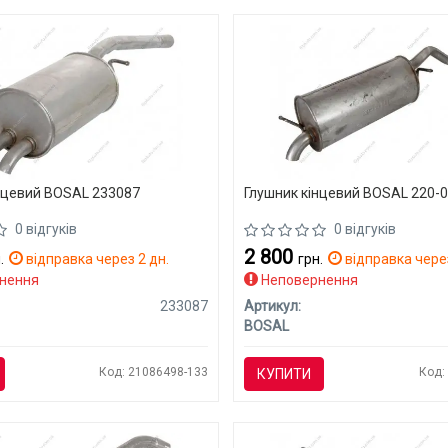
нцевий BOSAL 233087
Глушник кінцевий BOSAL 220-
0 відгуків
0 відгуків
2 800
.
відправка через 2 дн.
грн.
відправка через
нення
Неповернення
233087
Артикул:
BOSAL
Код: 21086498-133
Код:
КУПИТИ