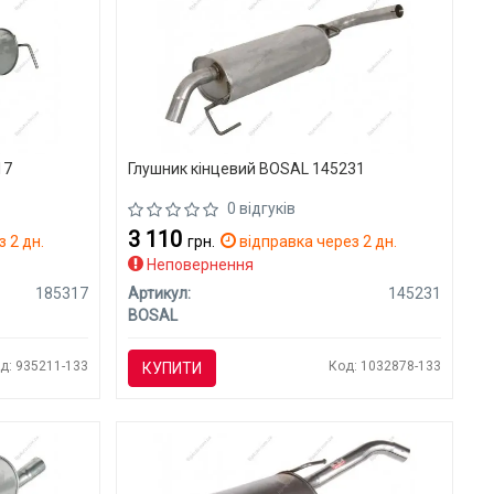
17
Глушник кінцевий BOSAL 145231
0 відгуків
3 110
 2 дн.
грн.
відправка через 2 дн.
Неповернення
185317
Артикул:
145231
BOSAL
д: 935211-133
Код: 1032878-133
КУПИТИ