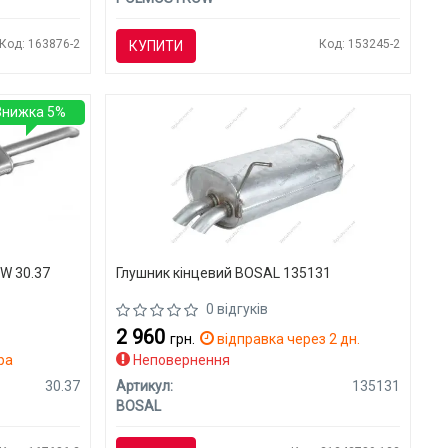
Код: 163876-2
Код: 153245-2
КУПИТИ
Знижка 5%
W 30.37
Глушник кінцевий BOSAL 135131
0 відгуків
2 960
грн.
відправка через 2 дн.
ра
Неповернення
30.37
Артикул:
135131
BOSAL