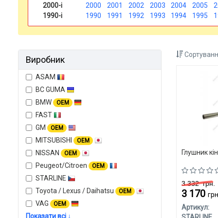
2000-і
2000
2001
2002
2003
2004
2005
2
1990-і
1990
1991
1992
1993
1994
1995
1
Сортуванн
Виробник
ASAM
BC GUMA
BMW
OEM
FAST
GM
OEM
MITSUBISHI
OEM
Глушник кі
NISSAN
OEM
Peugeot/Citroen
OEM
STARLINE
3 332
грн.
Toyota / Lexus / Daihatsu
OEM
3 170
грн
VAG
OEM
Артикул:
Показати всі ↓
STARLINE