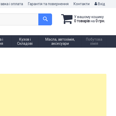
авка і оплата
Гарантія та повернення
Контакти
Вхід
У вашому кошику
0 товарів
на
0 грн.
 і
Кузов і
Масла, автохімія,
Побутова
ня
Складові
аксесуари
хімія