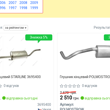
006
2007
2008
2009
996
1997
1998
1999
я:
Результа
за рейтингом
Знижка 5%
нцевий STARLINE 3695400
Глушник кінцевий POLMOSTRO
0 відгуків
0 відгуків
2 670
грн.
2 510
.
відправка сьогодні
грн.
відправка сьог
3695400
Артикул:
Чехія
POLMOSTROW