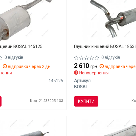
нцевий BOSAL 145125
Глушник кінцевий BOSAL 1853
0 відгуків
0 відгуків
2 610
.
відправка через 2 дн.
грн.
відправка через
нення
Неповернення
145125
Артикул:
BOSAL
Код: 21438905-133
Ко
КУПИТИ