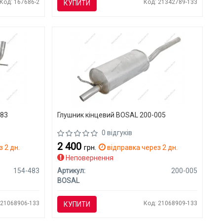
Код: 167686-2
Код: 21342789-133
КУПИТИ
483
Глушник кінцевий BOSAL 200-005
0 відгуків
2 400
 2 дн.
грн.
відправка через 2 дн.
Неповернення
154-483
Артикул:
200-005
BOSAL
 21068906-133
Код: 21068909-133
КУПИТИ