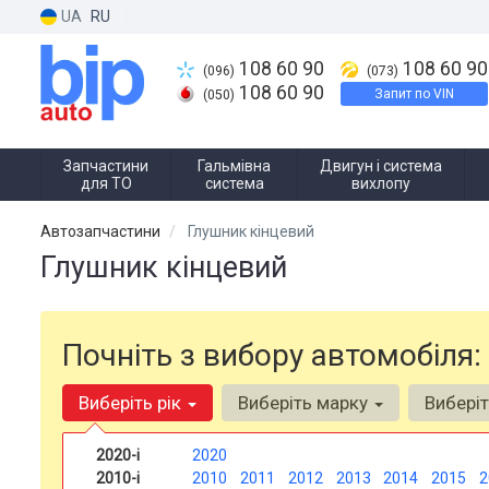
UA
RU
108 60 90
108 60 90
(096)
(073)
108 60 90
Запит по VIN
(050)
Запчастини
Гальмівна
Двигун і система
для ТО
система
вихлопу
Автозапчастини
Глушник кінцевий
Глушник кінцевий
Почніть з вибору автомобіля:
Виберіть рік
Виберіть марку
Вибері
2020-і
2020
2010-і
2010
2011
2012
2013
2014
2015
2