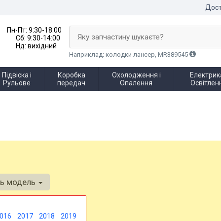
Дост
Пн-Пт:
9:30-18:00
Яку запчастину шукаєте?
Сб:
9:30-14:00
Нд:
вихідний
Наприклад: колодки лансер, MR389545
Підвіска і
Коробка
Охолодження і
Електрика
Рульове
передач
Опалення
Освітлен
ть модель
016
2017
2018
2019