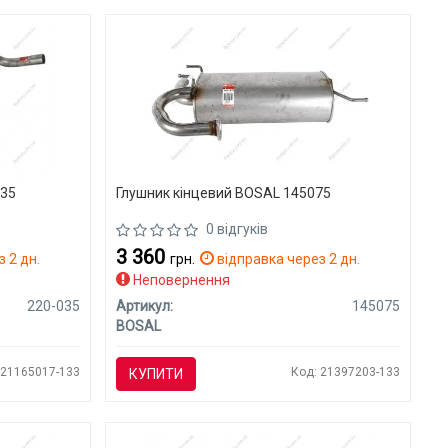
035
Глушник кінцевий BOSAL 145075
0 відгуків
3 360
 2 дн.
грн.
відправка через 2 дн.
Неповернення
220-035
Артикул:
145075
BOSAL
 21165017-133
Код: 21397203-133
КУПИТИ