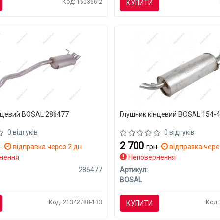
Код: 160366-2
КУПИТИ
нцевий BOSAL 286477
Глушник кінцевий BOSAL 154-
0 відгуків
0 відгуків
2 700
.
відправка через 2 дн.
грн.
відправка через
нення
Неповернення
286477
Артикул:
BOSAL
Код: 21342788-133
Код:
КУПИТИ