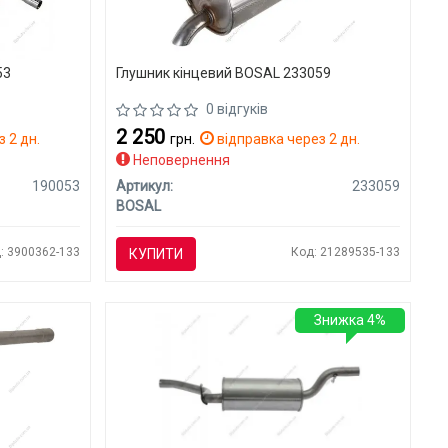
53
Глушник кінцевий BOSAL 233059
0 відгуків
2 250
 2 дн.
грн.
відправка через 2 дн.
Неповернення
190053
Артикул:
233059
BOSAL
: 3900362-133
Код: 21289535-133
КУПИТИ
Знижка 4%