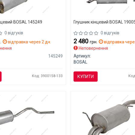
нцевий BOSAL 145249
Глушник кінцевий BOSAL 1900
0 відгуків
0 відгуків
2 480
.
відправка через 2 дн.
грн.
відправка через
нення
Неповернення
145249
Артикул:
BOSAL
Код: 3900158-133
Код
КУПИТИ