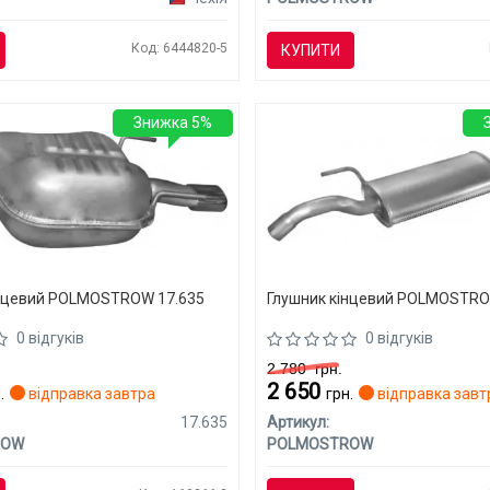
Код: 6444820-5
КУПИТИ
Знижка 5%
інцевий POLMOSTROW 17.635
Глушник кінцевий POLMOSTRO
0 відгуків
0 відгуків
2 780
грн.
2 650
.
відправка завтра
грн.
відправка завт
17.635
Артикул:
ROW
POLMOSTROW