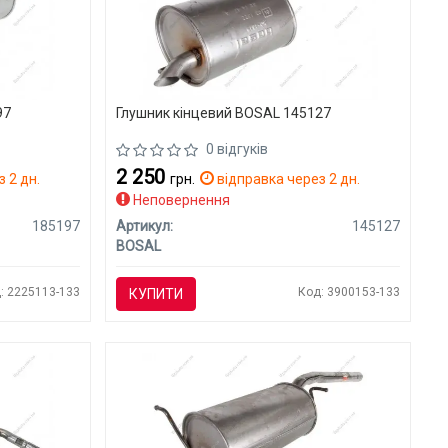
97
Глушник кінцевий BOSAL 145127
0 відгуків
2 250
 2 дн.
грн.
відправка через 2 дн.
Неповернення
185197
Артикул:
145127
BOSAL
: 2225113-133
Код: 3900153-133
КУПИТИ