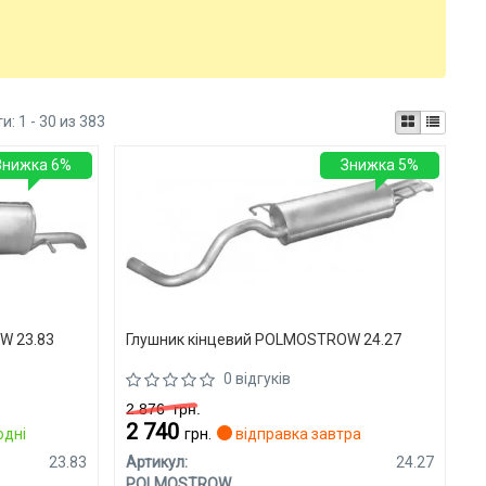
ти:
1 - 30 из 383
Знижка 6%
Знижка 5%
W 23.83
Глушник кінцевий POLMOSTROW 24.27
0 відгуків
2 876
грн.
2 740
одні
грн.
відправка завтра
23.83
Артикул:
24.27
POLMOSTROW