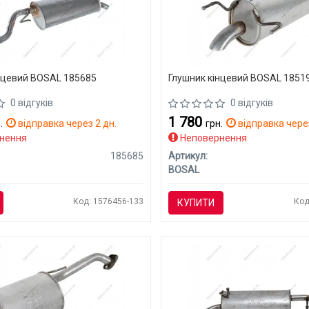
нцевий BOSAL 185685
Глушник кінцевий BOSAL 1851
0 відгуків
0 відгуків
1 780
.
відправка через 2 дн.
грн.
відправка через
нення
Неповернення
185685
Артикул:
BOSAL
Код: 1576456-133
Код
КУПИТИ