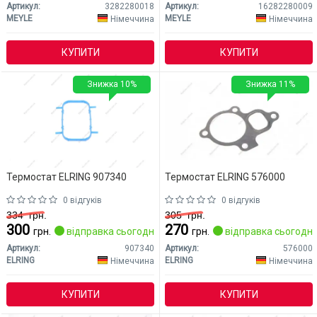
Артикул:
3282280018
Артикул:
16282280009
MEYLE
MEYLE
Німеччина
Німеччина
КУПИТИ
КУПИТИ
Знижка 10%
Знижка 11%
Термостат ELRING 907340
Термостат ELRING 576000
0 відгуків
0 відгуків
334
грн.
305
грн.
300
270
грн.
відправка сьогодні
грн.
відправка сьогодні
Артикул:
907340
Артикул:
576000
ELRING
ELRING
Німеччина
Німеччина
КУПИТИ
КУПИТИ