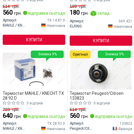
0 відгуків
0 відгуків
614
грн.
199
грн.
560
180
грн.
відправка сьогодні
грн.
склад
Артикул:
TX 14 87 D
Артикул:
569.421
MAHLE / KNECHT
Німеччина
ELRING
Німеччина
КУПИТИ
КУПИТИ
Знижка 9%
Знижка 9%
Оригінал
Термостат MAHLE / KNECHT TX
Термостат Peugeot/Citroen
28 92 D
133823
0 відгуків
0 відгуків
703
грн.
614
грн.
640
560
грн.
відправка сьогодні
грн.
відправка сьогодні
Артикул:
TX 28 92 D
Артикул:
133823
MAHLE / KNECHT
Peugeot/Citroen
Німеччина
Франція