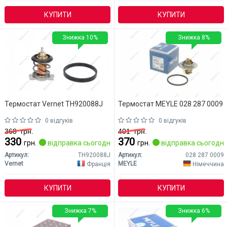
КУПИТИ
КУПИТИ
Знижка 10%
Знижка 8%
Термостат Vernet TH920088J
Термостат MEYLE 028 287 0009
0 відгуків
0 відгуків
368
грн.
401
грн.
330
370
грн.
відправка сьогодні
грн.
відправка сьогодні
Артикул:
TH920088J
Артикул:
028 287 0009
Vernet
MEYLE
Франція
Німеччина
КУПИТИ
КУПИТИ
Знижка 7%
Знижка 6%