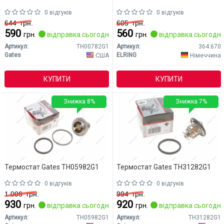
0 відгуків
0 відгуків
644
грн.
605
грн.
590
560
грн.
відправка сьогодні
грн.
відправка сьогодні
Артикул:
TH00782G1
Артикул:
364.670
Gates
ELRING
США
Німеччина
КУПИТИ
КУПИТИ
Знижка 8%
Знижка 7%
Термостат Gates TH05982G1
Термостат Gates TH31282G1
0 відгуків
0 відгуків
1 006
грн.
994
грн.
930
920
грн.
відправка сьогодні
грн.
відправка сьогодні
Артикул:
TH05982G1
Артикул:
TH31282G1