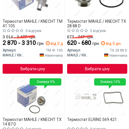
Термостат MAHLE / KNECHT TM
Термостат MAHLE / KNECHT TX
41 105
28 88 D
0 відгуків
0 відгуків
3 014 - 3 477
грн.
673 - 747
грн.
2 870 - 3 310
620 - 680
грн.
від 0 дн.
грн.
від 0 дн.
Артикул:
TM 41 105
Артикул:
TX 28 88 D
MAHLE / KNECHT
MAHLE / KNECHT
Німеччина
Німеччина
Вибрати ціну
Вибрати ціну
Знижка 9%
Знижка 10%
Термостат MAHLE / KNECHT TX
Термостат ELRING 569.421
14 87 D