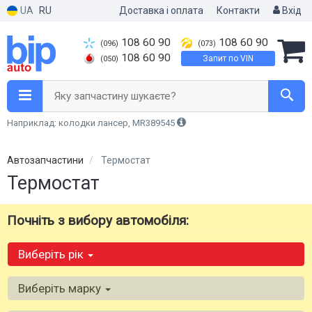
UA
RU
Доставка і оплата
Контакти
Вхід
108 60 90
108 60 90
(096)
(073)
108 60 90
Запит по VIN
(050)
Яку запчастину шукаєте?
Наприклад: колодки лансер, MR389545
Автозапчастини
Термостат
Термостат
Почніть з вибору автомобіля:
Виберіть рік
Виберіть марку