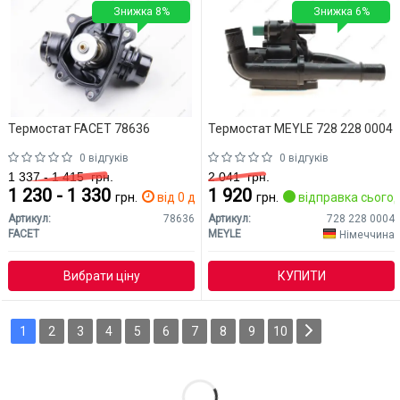
Знижка 8%
Знижка 6%
Термостат FACET 78636
Термостат MEYLE 728 228 0004
0 відгуків
0 відгуків
1 337 - 1 415
грн.
2 041
грн.
1 230 - 1 330
1 920
грн.
від 0 дн.
грн.
відправка сьогод
Артикул:
78636
Артикул:
728 228 0004
FACET
MEYLE
Німеччина
Вибрати ціну
КУПИТИ
1
2
3
4
5
6
7
8
9
10