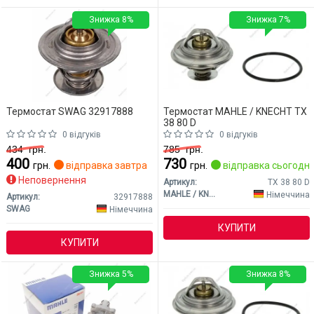
Знижка 8%
Знижка 7%
Термостат SWAG 32917888
Термостат MAHLE / KNECHT TX
38 80 D
0 відгуків
0 відгуків
434
грн.
785
грн.
400
730
грн.
відправка завтра
грн.
відправка сьогодні
Неповернення
Артикул:
TX 38 80 D
MAHLE / KNECHT
Німеччина
Артикул:
32917888
SWAG
Німеччина
КУПИТИ
КУПИТИ
Знижка 5%
Знижка 8%