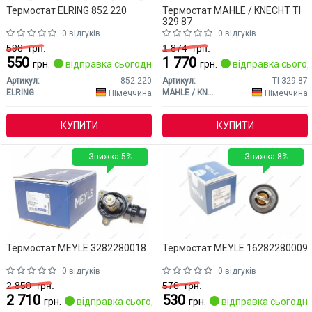
Термостат ELRING 852.220
Термостат MAHLE / KNECHT TI
329 87
0 відгуків
0 відгуків
598
грн.
1 874
грн.
550
1 770
грн.
відправка сьогодні
грн.
відправка сьогод
Артикул:
852.220
Артикул:
TI 329 87
ELRING
MAHLE / KNECHT
Німеччина
Німеччина
КУПИТИ
КУПИТИ
Знижка 5%
Знижка 8%
Термостат MEYLE 3282280018
Термостат MEYLE 16282280009
0 відгуків
0 відгуків
2 850
грн.
576
грн.
2 710
530
грн.
відправка сьогодні
грн.
відправка сьогодні