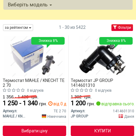
Виберіть модель
1 - 30 из 5422
за рейтингом
Фільтри
Знижка 8%
Знижка 8%
Термостат MAHLE / KNECHT TE
Термостат JP GROUP
2 70
1414601310
0 відгуків
0 відгуків
1 356 - 1 426
грн.
1 302
грн.
1 250 - 1 340
1 200
грн.
від 0 дн.
грн.
відправка сьогод
Артикул:
TE 2 70
Артикул:
1414601310
MAHLE / KNECHT
JP GROUP
Німеччина
Данія
Вибрати ціну
КУПИТИ