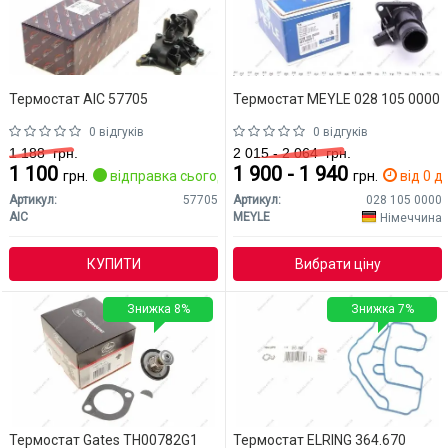
Термостат AIC 57705
Термостат MEYLE 028 105 0000
0 відгуків
0 відгуків
1 188
грн.
2 015 - 2 064
грн.
1 100
1 900 - 1 940
грн.
відправка сьогодні
грн.
від 0 дн
Артикул:
57705
Артикул:
028 105 0000
AIC
MEYLE
Німеччина
КУПИТИ
Вибрати ціну
Знижка 8%
Знижка 7%
Термостат Gates TH00782G1
Термостат ELRING 364.670