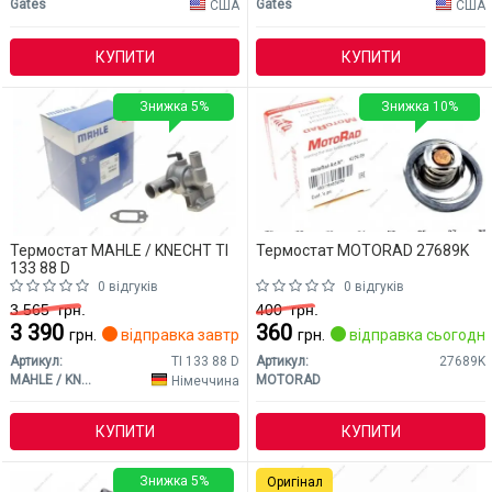
Gates
Gates
США
США
КУПИТИ
КУПИТИ
Знижка 5%
Знижка 10%
Термостат MAHLE / KNECHT TI
Термостат MOTORAD 27689K
133 88 D
0 відгуків
0 відгуків
3 565
грн.
400
грн.
3 390
360
грн.
відправка завтра
грн.
відправка сьогодні
Артикул:
TI 133 88 D
Артикул:
27689K
MAHLE / KNECHT
MOTORAD
Німеччина
КУПИТИ
КУПИТИ
Знижка 5%
Оригінал