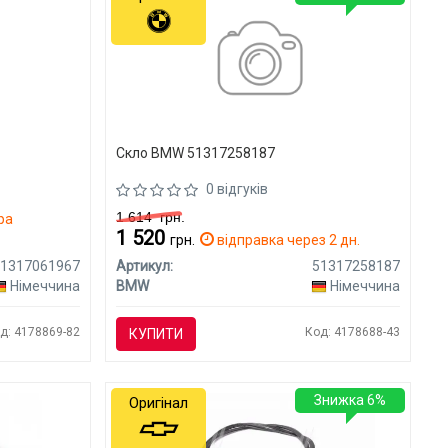
Скло BMW 51317258187
0 відгуків
1 614
грн.
ра
1 520
грн.
відправка через 2 дн.
51317061967
Артикул:
51317258187
Німеччина
BMW
Німеччина
д: 4178869-82
Код: 4178688-43
КУПИТИ
Знижка 6%
Оригінал