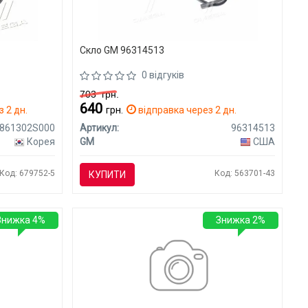
Скло GM 96314513
0 відгуків
703
грн.
640
 2 дн.
грн.
відправка через 2 дн.
861302S000
Артикул:
96314513
Корея
GM
США
Код: 679752-5
Код: 563701-43
КУПИТИ
Знижка 4%
Знижка 2%