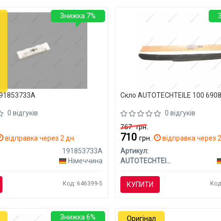
Знижка 7%
191853733A
Скло AUTOTECHTEILE 100 690
0 відгуків
0 відгуків
767
грн.
710
відправка через 2 дн.
грн.
відправка через 2
191853733A
Артикул:
Німеччина
AUTOTECHTEILE
Код: 646399-5
Код
КУПИТИ
Знижка 6%
Оригінал