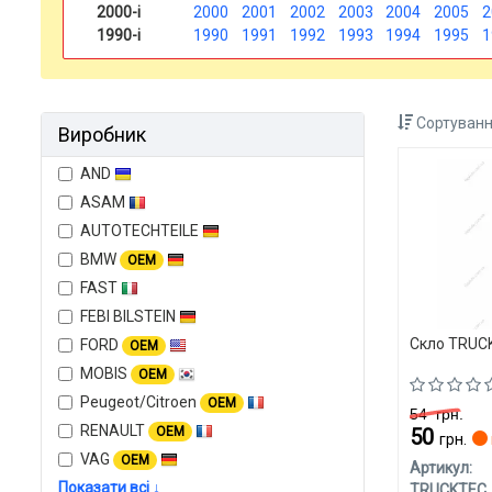
2000-і
2000
2001
2002
2003
2004
2005
2
1990-і
1990
1991
1992
1993
1994
1995
1
Сортуванн
Виробник
AND
ASAM
AUTOTECHTEILE
BMW
OEM
FAST
FEBI BILSTEIN
Скло TRUCK
FORD
OEM
MOBIS
OEM
Peugeot/Citroen
OEM
54
грн.
RENAULT
OEM
50
грн.
VAG
OEM
Артикул:
Показати всі ↓
TRUCKTEC