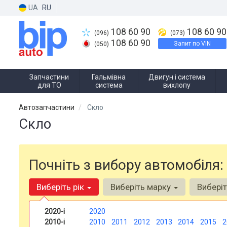
UA
RU
108 60 90
108 60 90
(096)
(073)
108 60 90
Запит по VIN
(050)
Запчастини
Гальмівна
Двигун і система
для ТО
система
вихлопу
Автозапчастини
Скло
Скло
Почніть з вибору автомобіля:
Виберіть рік
Виберіть марку
Вибері
2020-і
2020
2010-і
2010
2011
2012
2013
2014
2015
2