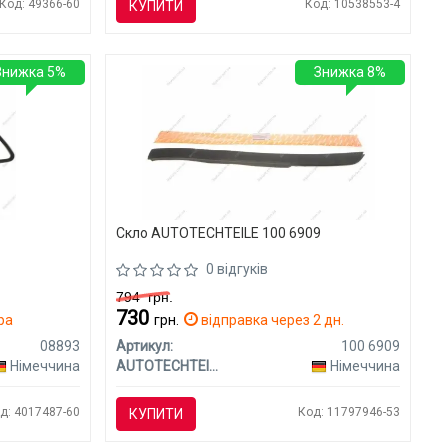
Код: 49366-60
Код: 10538553-4
КУПИТИ
Знижка 5%
Знижка 8%
Скло AUTOTECHTEILE 100 6909
0 відгуків
794
грн.
730
ра
грн.
відправка через 2 дн.
08893
Артикул:
100 6909
Німеччина
AUTOTECHTEILE
Німеччина
д: 4017487-60
Код: 11797946-53
КУПИТИ