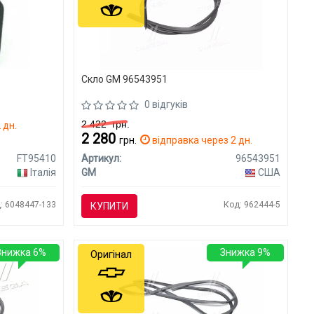
Скло GM 96543951
0 відгуків
2 422
грн.
 дн.
2 280
грн.
відправка через 2 дн.
FT95410
Артикул:
96543951
Італія
GM
США
: 6048447-133
Код: 962444-5
КУПИТИ
Знижка 6%
Знижка 9%
Оригінал