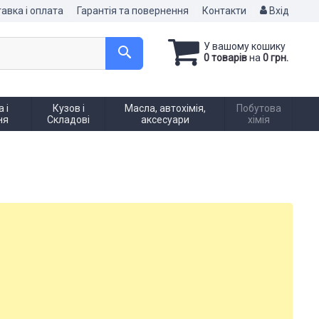
авка і оплата
Гарантія та повернення
Контакти
Вхід
У вашому кошику
0 товарів
на
0 грн.
 і
Кузов і
Масла, автохімія,
Побутова
ня
Складові
аксесуари
хімія