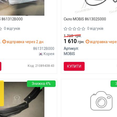
S 861312B000
Скло MOBIS 861302S000
0 відгуків
0 відгуків
1 710
грн.
1 610
.
відправка через 2 дн.
грн.
відправка через
861312B000
Артикул:
Корея
MOBIS
Код: 21089438-43
КУПИТИ
Знижка 4%