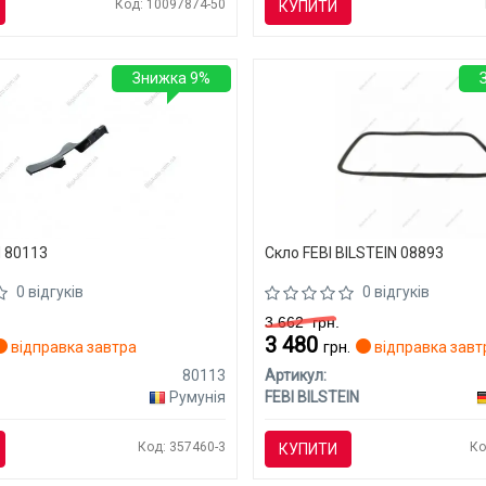
Код: 10097874-50
КУПИТИ
Знижка 9%
 80113
Скло FEBI BILSTEIN 08893
0 відгуків
0 відгуків
3 662
грн.
3 480
відправка завтра
грн.
відправка завт
80113
Артикул:
Румунія
FEBI BILSTEIN
Код: 357460-3
Ко
КУПИТИ