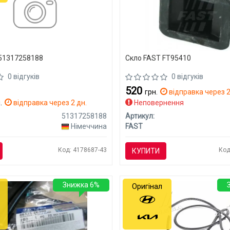
51317258188
Скло FAST FT95410
0 відгуків
0 відгуків
520
грн.
відправка через 2
.
відправка через 2 дн.
Неповернення
51317258188
Артикул:
Німеччина
FAST
Код: 4178687-43
Код
КУПИТИ
Знижка 6%
Оригінал