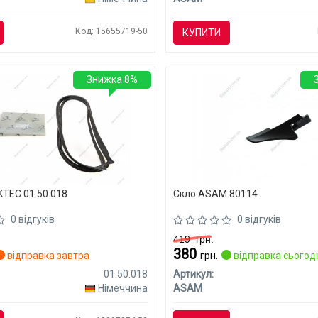
Код: 15655719-50
КУПИТИ
Знижка 8%
TEC 01.50.018
Скло ASAM 80114
0 відгуків
0 відгуків
419
грн.
380
відправка завтра
грн.
відправка сьогод
01.50.018
Артикул:
Німеччина
ASAM