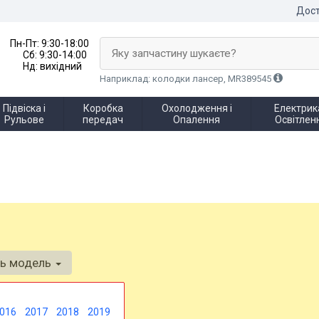
Дост
Пн-Пт:
9:30-18:00
Яку запчастину шукаєте?
Сб:
9:30-14:00
Нд:
вихідний
Наприклад: колодки лансер, MR389545
Підвіска і
Коробка
Охолодження і
Електрика
Рульове
передач
Опалення
Освітлен
ть модель
016
2017
2018
2019