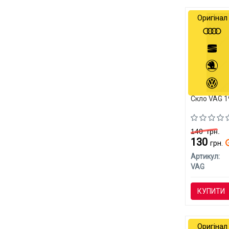
Оригінал
Скло VAG 
140
грн.
130
грн.
Артикул:
VAG
КУПИТИ
Оригінал