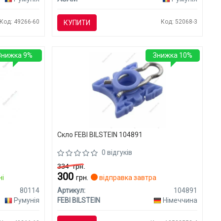
Код: 49266-60
Код: 52068-3
КУПИТИ
Знижка 9%
Знижка 10%
Скло FEBI BILSTEIN 104891
0 відгуків
334
грн.
300
ні
грн.
відправка завтра
80114
Артикул:
104891
Румунія
FEBI BILSTEIN
Німеччина