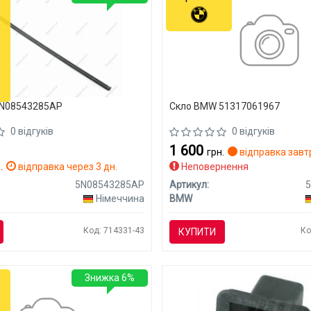
5N08543285AP
Скло BMW 51317061967
0 відгуків
0 відгуків
1 600
грн.
відправка завт
.
відправка через 3 дн.
Неповернення
5N08543285AP
Артикул:
Німеччина
BMW
Код: 714331-43
Ко
КУПИТИ
Знижка 6%