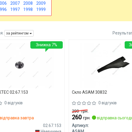
006
2007
2008
2009
996
1997
1998
1999
я:
Результа
за рейтингом
Знижка 7%
З
TEC 02.67.153
Скло ASAM 30832
0 відгуків
0 відгуків
290
грн.
260
відправка завтра
грн.
відправка сьогод
02.67.153
Артикул:
Німеччина
ASAM