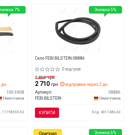
Знижка 7%
Знижка 5%
8
Скло FEBI BILSTEIN 08886
0 відгуків
2 852
грн.
2 710
 дн.
грн.
відправка через 2 дн.
100 6908
Артикул:
08886
Німеччина
FEBI BILSTEIN
Німеччина
: 11798559-53
Код: 4017486-60
КУПИТИ
Знижка 6%
Оригінал