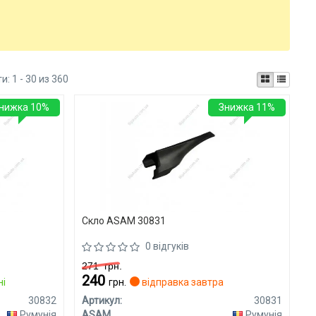
ти:
1 - 30 из 360
нижка 10%
Знижка 11%
Скло ASAM 30831
0 відгуків
271
грн.
240
ні
грн.
відправка завтра
30832
Артикул:
30831
Румунія
ASAM
Румунія