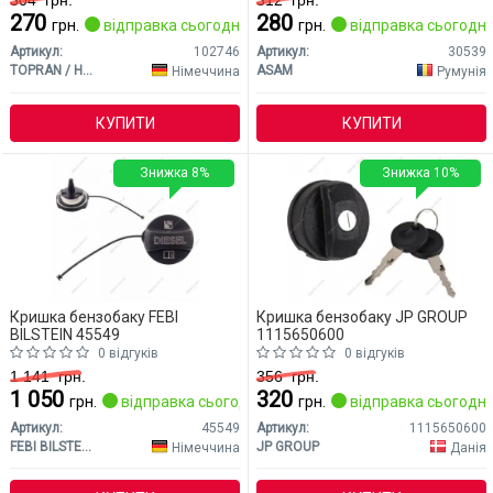
304
грн.
312
грн.
270
280
грн.
відправка сьогодні
грн.
відправка сьогодні
Артикул:
102746
Артикул:
30539
TOPRAN / HANS PRIES
ASAM
Німеччина
Румунія
КУПИТИ
КУПИТИ
Знижка 8%
Знижка 10%
Кришка бензобаку FEBI
Кришка бензобаку JP GROUP
BILSTEIN 45549
1115650600
0 відгуків
0 відгуків
1 141
грн.
356
грн.
1 050
320
грн.
відправка сьогодні
грн.
відправка сьогодні
Артикул:
45549
Артикул:
1115650600
FEBI BILSTEIN
JP GROUP
Німеччина
Данія