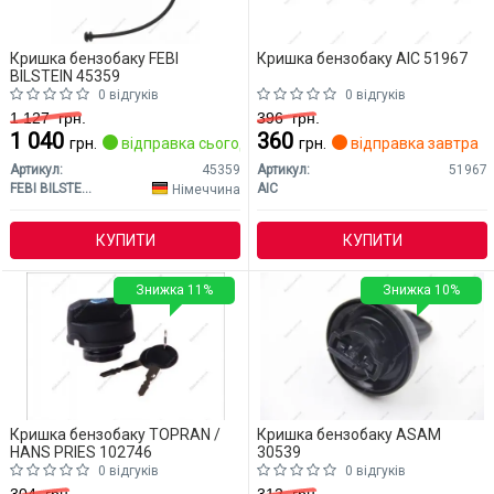
Кришка бензобаку FEBI
Кришка бензобаку AIC 51967
BILSTEIN 45359
0 відгуків
0 відгуків
1 127
грн.
396
грн.
1 040
360
грн.
відправка сьогодні
грн.
відправка завтра
Артикул:
45359
Артикул:
51967
FEBI BILSTEIN
AIC
Німеччина
КУПИТИ
КУПИТИ
Знижка 11%
Знижка 10%
Кришка бензобаку TOPRAN /
Кришка бензобаку ASAM
HANS PRIES 102746
30539
0 відгуків
0 відгуків