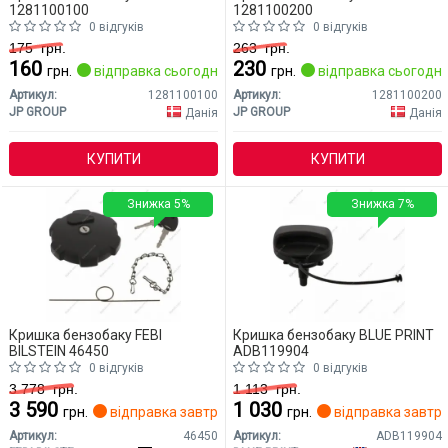
1281100100
1281100200
0 відгуків
0 відгуків
175
грн.
263
грн.
160
230
грн.
відправка сьогодні
грн.
відправка сьогодні
Артикул:
1281100100
Артикул:
1281100200
JP GROUP
JP GROUP
Данія
Данія
КУПИТИ
КУПИТИ
Знижка 5%
Знижка 7%
Кришка бензобаку FEBI
Кришка бензобаку BLUE PRINT
BILSTEIN 46450
ADB119904
0 відгуків
0 відгуків
3 778
грн.
1 113
грн.
3 590
1 030
грн.
відправка завтра
грн.
відправка завтр
Артикул:
46450
Артикул:
ADB119904