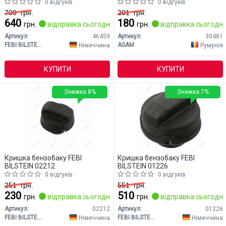
0 відгуків
0 відгуків
700
грн.
201
грн.
640
180
грн.
відправка сьогодні
грн.
відправка сьогодні
Артикул:
46459
Артикул:
30481
FEBI BILSTEIN
ASAM
Німеччина
Румунія
КУПИТИ
КУПИТИ
Знижка 8%
Знижка 7%
Кришка бензобаку FEBI
Кришка бензобаку FEBI
BILSTEIN 02212
BILSTEIN 01226
0 відгуків
0 відгуків
251
грн.
551
грн.
230
510
грн.
відправка сьогодні
грн.
відправка сьогодні
Артикул:
02212
Артикул:
01226
FEBI BILSTEIN
FEBI BILSTEIN
Німеччина
Німеччина