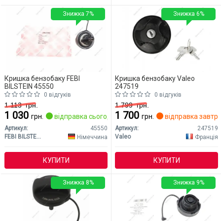
Знижка 7%
Знижка 6%
Кришка бензобаку FEBI
Кришка бензобаку Valeo
BILSTEIN 45550
247519
0 відгуків
0 відгуків
1 113
грн.
1 799
грн.
1 030
1 700
грн.
відправка сьогодні
грн.
відправка завтр
Артикул:
45550
Артикул:
247519
FEBI BILSTEIN
Valeo
Німеччина
Франція
КУПИТИ
КУПИТИ
Знижка 8%
Знижка 9%