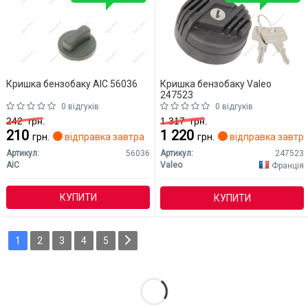
Кришка бензобаку AIC 56036
Кришка бензобаку Valeo
247523
0 відгуків
0 відгуків
242
грн.
1 317
грн.
210
1 220
грн.
відправка завтра
грн.
відправка завтр
Артикул:
56036
Артикул:
247523
AIC
Valeo
Франція
КУПИТИ
КУПИТИ
1
2
3
4
5