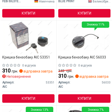
FEBI BILSTEIN
BLUE PRINT
Німеччина
Великобританія
КУПИТИ
КУПИТИ
Знижка 11%
Кришка бензобаку AIC 53351
Кришка бензобаку AIC 56033
0 відгуків
0 відгуків
310
348
грн.
грн.
відправка завтра
310
Неповернення
грн.
відправка завтра
Артикул:
53351
Артикул:
56033
AIC
AIC
КУПИТИ
КУПИТИ
Знижка 13%
Знижка 7%