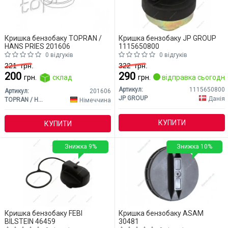
Кришка бензобаку TOPRAN /
Кришка бензобаку JP GROUP
HANS PRIES 201606
1115650800
0 відгуків
0 відгуків
221
грн.
322
грн.
200
290
грн.
склад
грн.
відправка сьогодні
Артикул:
1115650800
Артикул:
201606
JP GROUP
Данія
TOPRAN / HANS PRIES
Німеччина
КУПИТИ
КУПИТИ
Знижка 9%
Знижка 10%
Кришка бензобаку FEBI
Кришка бензобаку ASAM
BILSTEIN 46459
30481