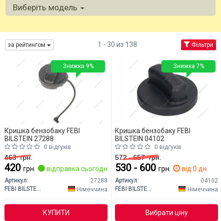
Виберіть модель
1 - 30 из 138
за рейтингом
Фільтри
Знижка 9%
Знижка 7%
Кришка бензобаку FEBI
Кришка бензобаку FEBI
BILSTEIN 27288
BILSTEIN 04102
0 відгуків
0 відгуків
463
грн.
572 - 657
грн.
420
530 - 600
грн.
відправка сьогодні
грн.
від 0 дн.
Артикул:
27288
Артикул:
04102
FEBI BILSTEIN
FEBI BILSTEIN
Німеччина
Німеччина
КУПИТИ
Вибрати ціну