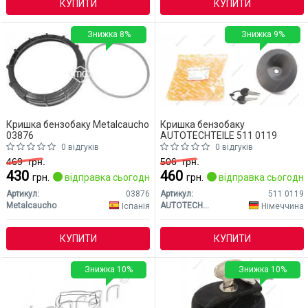
КУПИТИ
КУПИТИ
Знижка 8%
Знижка 9%
Кришка бензобаку Metalcaucho
Кришка бензобаку
03876
AUTOTECHTEILE 511 0119
0 відгуків
0 відгуків
469
грн.
506
грн.
430
460
грн.
відправка сьогодні
грн.
відправка сьогодні
Артикул:
03876
Артикул:
511 0119
Metalcaucho
AUTOTECHTEILE
Іспанія
Німеччина
КУПИТИ
КУПИТИ
Знижка 10%
Знижка 10%