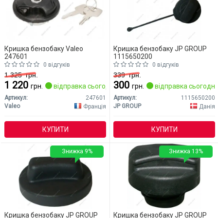
Кришка бензобаку Valeo
Кришка бензобаку JP GROUP
247601
1115650200
0 відгуків
0 відгуків
1 325
грн.
339
грн.
1 220
300
грн.
відправка сьогодні
грн.
відправка сьогодні
Артикул:
247601
Артикул:
1115650200
Valeo
JP GROUP
Франція
Данія
КУПИТИ
КУПИТИ
Знижка 9%
Знижка 13%
Кришка бензобаку JP GROUP
Кришка бензобаку JP GROUP