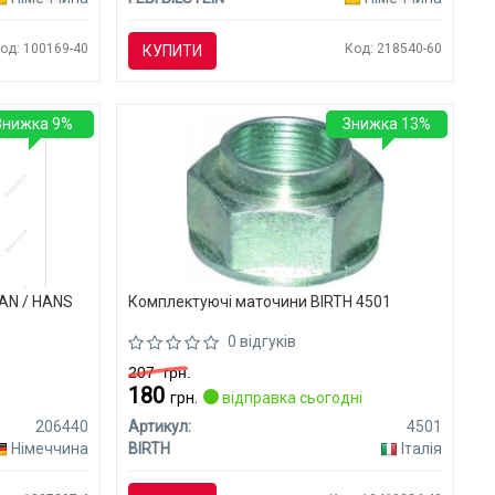
од: 100169-40
Код: 218540-60
КУПИТИ
Знижка 9%
Знижка 13%
AN / HANS
Комплектуючі маточини BIRTH 4501
0 відгуків
207
грн.
180
грн.
відправка сьогодні
206440
Артикул:
4501
Німеччина
BIRTH
Італія