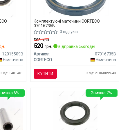
TECO
Комплектуючі маточини CORTECO
07016735B
0 відгуків
563
грн.
520
дн.
грн.
відправка сьогодні
12015509B
Артикул:
07016735B
Німеччина
CORTECO
Німеччина
Код: 1481401
Код: 21060099-43
КУПИТИ
Знижка 6%
Знижка 7%