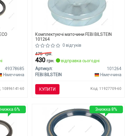
TECO
Комплектуючі маточини FEBI BILSTEIN
101264
0 відгуків
475
грн.
430
ні
грн.
відправка сьогодні
49378685
Артикул:
101264
Німеччина
FEBI BILSTEIN
Німеччина
: 10896141-60
Код: 11927709-60
КУПИТИ
Знижка 6%
Знижка 8%