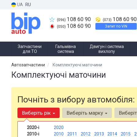
UA
RU
108 60 90
108 60 90
(096)
(073)
108 60 90
Запит по VIN
(050)
Запчастини
Гальмівна
Двигун і система
для ТО
система
вихлопу
Автозапчастини
Комплектуючі маточини
Комплектуючі маточини
Почніть з вибору автомобіля:
Виберіть рік
Виберіть марку
Вибері
2020-і
2020
2010-і
2010
2011
2012
2013
2014
2015
2