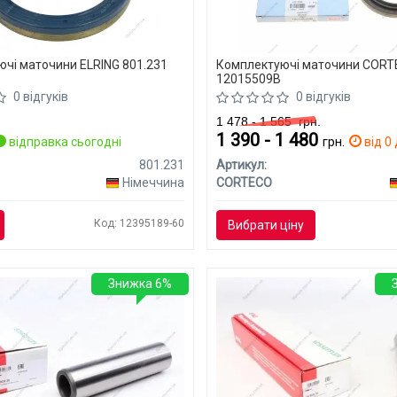
чі маточини ELRING 801.231
Комплектуючі маточини COR
12015509B
0 відгуків
0 відгуків
1 478 - 1 565
грн.
1 390 - 1 480
відправка сьогодні
грн.
від 0 
801.231
Артикул:
Німеччина
CORTECO
Код: 12395189-60
Вибрати ціну
Знижка 6%