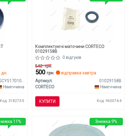
ST
Комплектуючі маточини CORTECO
01029158B
0 відгуків
542
грн.
500
 дн.
грн.
відправка завтра
95GCY51701010X
Артикул:
01029158B
Німеччина
CORTECO
Німеччина
Код: 318273-5
Код: 965074-4
КУПИТИ
нижка 11%
Знижка 9%