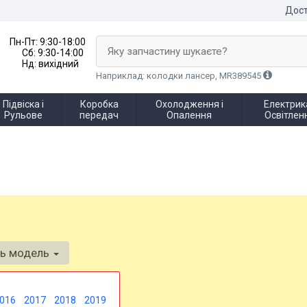
Дост
Пн-Пт:
9:30-18:00
Яку запчастину шукаєте?
Сб:
9:30-14:00
Нд:
вихідний
Наприклад: колодки лансер, MR389545
Підвіска і
Коробка
Охолодження і
Електрика
Рульове
передач
Опалення
Освітлен
ть модель
016
2017
2018
2019