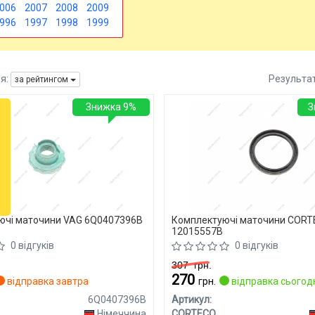
006
2007
2008
2009
996
1997
1998
1999
я:
Результа
за рейтингом
Знижка 9%
З
ючі маточини VAG 6Q0407396B
Комплектуючі маточини COR
12015557B
0 відгуків
0 відгуків
307
грн.
270
відправка завтра
грн.
відправка сьогод
6Q0407396B
Артикул:
Німеччина
CORTECO