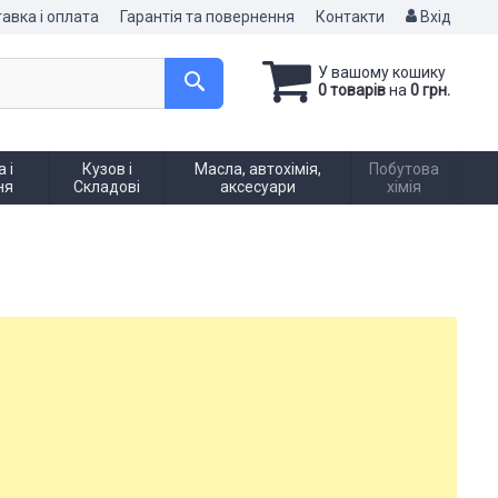
авка і оплата
Гарантія та повернення
Контакти
Вхід
У вашому кошику
0 товарів
на
0 грн.
 і
Кузов і
Масла, автохімія,
Побутова
ня
Складові
аксесуари
хімія