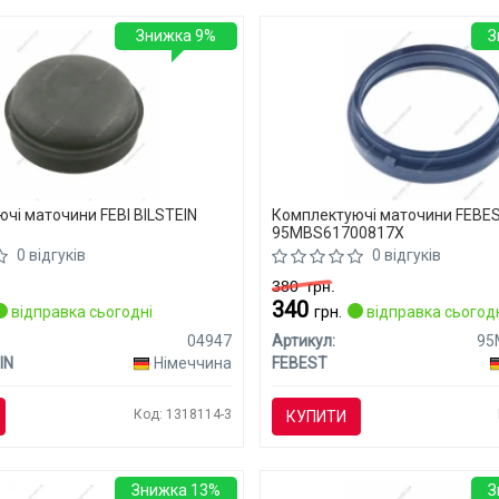
Знижка 9%
З
чі маточини FEBI BILSTEIN
Комплектуючі маточини FEBE
95MBS61700817X
0 відгуків
0 відгуків
380
грн.
340
відправка сьогодні
грн.
відправка сьогод
04947
Артикул:
IN
Німеччина
FEBEST
Код: 1318114-3
КУПИТИ
Знижка 13%
З