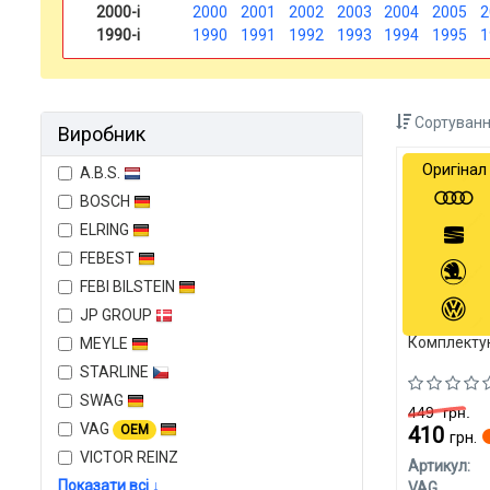
2000-і
2000
2001
2002
2003
2004
2005
2
1990-і
1990
1991
1992
1993
1994
1995
1
Сортуванн
Виробник
Оригінал
A.B.S.
BOSCH
ELRING
FEBEST
FEBI BILSTEIN
JP GROUP
Комплекту
MEYLE
STARLINE
SWAG
449
грн.
VAG
OEM
410
грн.
VICTOR REINZ
Артикул:
Показати всі ↓
VAG