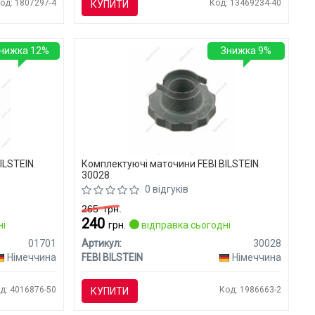
од: 1807297-4
Код: 13469234-40
КУПИТИ
нижка 12%
Знижка 9%
ILSTEIN
Комплектуючі маточини FEBI BILSTEIN
30028
0 відгуків
265
грн.
240
ні
грн.
відправка сьогодні
01701
Артикул:
30028
Німеччина
FEBI BILSTEIN
Німеччина
д: 4016876-50
Код: 1986663-2
КУПИТИ