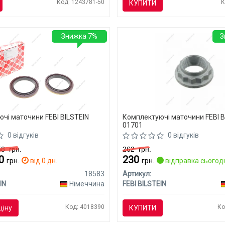
Код: 1243781-50
К
КУПИТИ
Знижка 7%
З
чі маточини FEBI BILSTEIN
Комплектуючі маточини FEBI B
01701
0 відгуків
0 відгуків
058
грн.
262
грн.
80
230
грн.
від 0 дн.
грн.
відправка сьогод
18583
Артикул:
IN
Німеччина
FEBI BILSTEIN
Код: 4018390
Ко
ціну
КУПИТИ