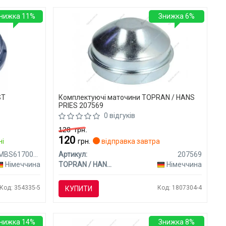
нижка 11%
Знижка 6%
ST
Комплектуючі маточини TOPRAN / HANS
PRIES 207569
0 відгуків
128
грн.
120
ні
грн.
відправка завтра
95MBS61700817X
Артикул:
207569
Німеччина
TOPRAN / HANS PRIES
Німеччина
Код: 354335-5
Код: 1807304-4
КУПИТИ
нижка 14%
Знижка 8%