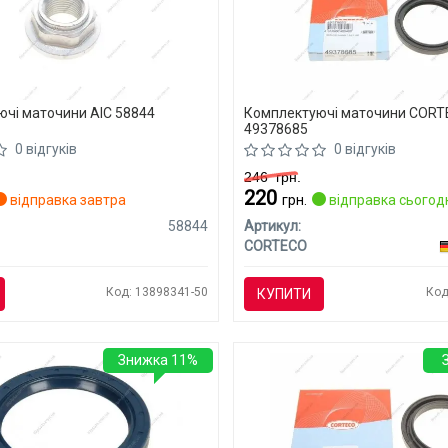
чі маточини AIC 58844
Комплектуючі маточини COR
49378685
0 відгуків
0 відгуків
246
грн.
220
відправка завтра
грн.
відправка сьогод
58844
Артикул:
CORTECO
Код: 13898341-50
Код
КУПИТИ
Знижка 11%