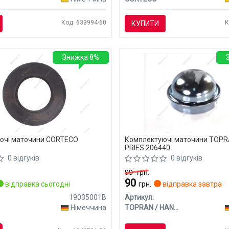
Код: 633994-60
К
КУПИТИ
Знижка 8%
ючі маточини CORTECO
Комплектуючі маточини TOPR
PRIES 206440
0 відгуків
0 відгуків
99
грн.
90
відправка сьогодні
грн.
відправка завтра
19035001B
Артикул:
Німеччина
TOPRAN / HANS PRIES