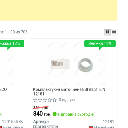
ти:
1 - 30 из 706
нижка 12%
Знижка 11%
TECO
Комплектуючі маточини FEBI BILSTEIN
12181
0 відгуків
381
грн.
340
ні
грн.
відправка сьогодні
12015557B
Артикул:
12181
Німеччина
FEBI BILSTEIN
Німеччина