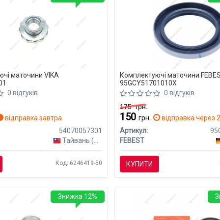
чі маточини VIKA
Комплектуючі маточини FEBE
01
95GCY51701010X
0 відгуків
0 відгуків
175
грн.
150
відправка завтра
грн.
відправка через 2
54070057301
Артикул:
Тайвань (Китай)
FEBEST
Код: 6246419-50
КУПИТИ
Знижка 12%
З