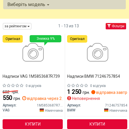
Виберіть модель
1 - 13 из 13
за рейтингом
Фільтри
Знижка 9%
Оригінал
Оригінал
Надписи VAG 1M5853687R739
Надписи BMW 71246757854
0 відгуків
0 відгуків
1 250
602
грн.
грн.
відправка завтр
550
грн.
відправка через 2 дн.
Неповернення
Артикул:
1M5853687R739
Артикул:
71246757854
VAG
BMW
Німеччина
Німеччина
КУПИТИ
КУПИТИ