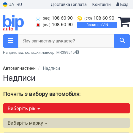
UA
RU
Доставка і оплата
Контакти
Вхід
108 60 90
108 60 90
(096)
(073)
108 60 90
Запит по VIN
(050)
Яку запчастину шукаєте?
Наприклад: колодки лансер, MR389545
Автозапчастини
Надписи
Надписи
Почніть з вибору автомобіля:
Виберіть рік
Виберіть марку