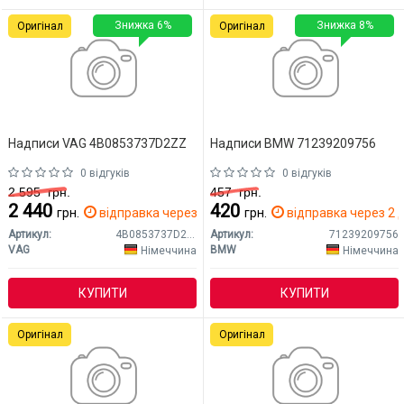
Знижка 6%
Знижка 8%
Оригінал
Оригінал
Надписи VAG 4B0853737D2ZZ
Надписи BMW 71239209756
0 відгуків
0 відгуків
2 595
грн.
457
грн.
2 440
420
грн.
відправка через 2 дн.
грн.
відправка через 2 д
Артикул:
4B0853737D2ZZ
Артикул:
71239209756
VAG
BMW
Німеччина
Німеччина
КУПИТИ
КУПИТИ
Оригінал
Оригінал