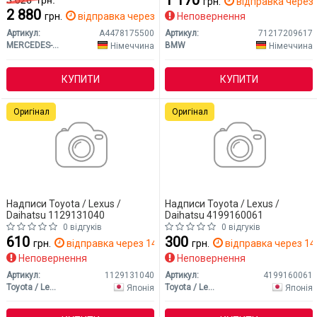
1 170
3 026
грн.
грн.
відправка через 
2 880
грн.
відправка через 2 дн.
Неповернення
Артикул:
A4478175500
Артикул:
71217209617
MERCEDES-BENZ
BMW
Німеччина
Німеччина
КУПИТИ
КУПИТИ
Оригінал
Оригінал
Надписи Toyota / Lexus /
Надписи Toyota / Lexus /
Daihatsu 1129131040
Daihatsu 4199160061
0 відгуків
0 відгуків
610
300
грн.
відправка через 14 дн.
грн.
відправка через 14 
Неповернення
Неповернення
Артикул:
1129131040
Артикул:
4199160061
Toyota / Lexus / Daihatsu
Toyota / Lexus / Daihatsu
Японія
Японія