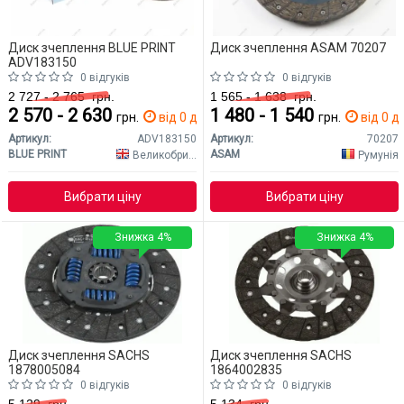
Диск зчеплення BLUE PRINT
Диск зчеплення ASAM 70207
ADV183150
0 відгуків
0 відгуків
2 727 - 2 765
грн.
1 565 - 1 638
грн.
2 570 - 2 630
1 480 - 1 540
грн.
від 0 дн.
грн.
від 0 дн
Артикул:
ADV183150
Артикул:
70207
BLUE PRINT
ASAM
Великобританія
Румунія
Вибрати ціну
Вибрати ціну
Знижка 4%
Знижка 4%
Диск зчеплення SACHS
Диск зчеплення SACHS
1878005084
1864002835
0 відгуків
0 відгуків