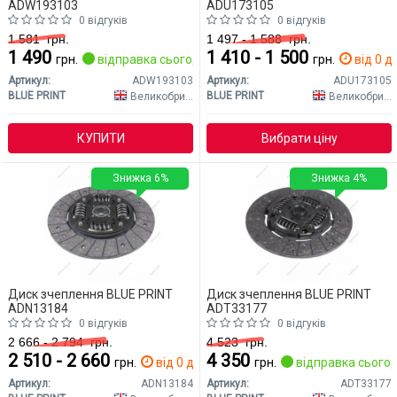
ADW193103
ADU173105
0 відгуків
0 відгуків
1 581
грн.
1 497 - 1 588
грн.
1 490
1 410 - 1 500
грн.
відправка сьогодні
грн.
від 0 дн
Артикул:
ADW193103
Артикул:
ADU173105
BLUE PRINT
BLUE PRINT
Великобританія
Великобританія
КУПИТИ
Вибрати ціну
Знижка 6%
Знижка 4%
Диск зчеплення BLUE PRINT
Диск зчеплення BLUE PRINT
ADN13184
ADT33177
0 відгуків
0 відгуків
2 666 - 2 794
грн.
4 523
грн.
2 510 - 2 660
4 350
грн.
від 0 дн.
грн.
відправка сьогод
Артикул:
ADN13184
Артикул:
ADT33177