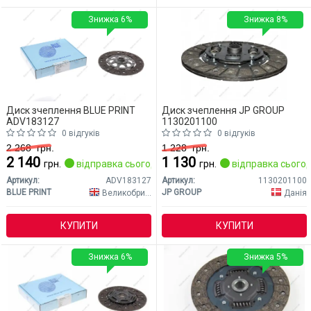
Знижка 6%
Знижка 8%
Диск зчеплення BLUE PRINT
Диск зчеплення JP GROUP
ADV183127
1130201100
0 відгуків
0 відгуків
2 268
грн.
1 228
грн.
2 140
1 130
грн.
відправка сьогодні
грн.
відправка сьогод
Артикул:
ADV183127
Артикул:
1130201100
BLUE PRINT
JP GROUP
Великобританія
Данія
КУПИТИ
КУПИТИ
Знижка 6%
Знижка 5%