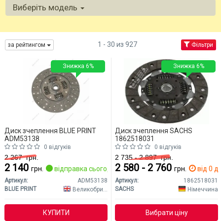
Виберіть модель
1 - 30 из 927
за рейтингом
Фільтри
Знижка 6%
Знижка 6%
Диск зчеплення BLUE PRINT
Диск зчеплення SACHS
ADM53138
1862518031
0 відгуків
0 відгуків
2 267
грн.
2 735 - 2 897
грн.
2 140
2 580 - 2 760
грн.
відправка сьогодні
грн.
від 0 дн
Артикул:
ADM53138
Артикул:
1862518031
BLUE PRINT
SACHS
Великобританія
Німеччина
КУПИТИ
Вибрати ціну