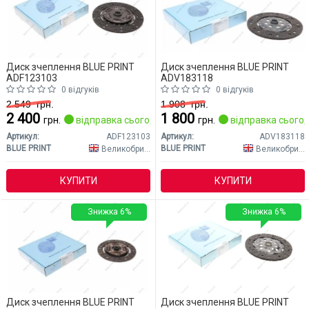
Диск зчеплення BLUE PRINT
Диск зчеплення BLUE PRINT
ADF123103
ADV183118
0 відгуків
0 відгуків
2 549
грн.
1 908
грн.
2 400
1 800
грн.
відправка сьогодні
грн.
відправка сьогод
Артикул:
ADF123103
Артикул:
ADV183118
BLUE PRINT
BLUE PRINT
Великобританія
Великобританія
КУПИТИ
КУПИТИ
Знижка 6%
Знижка 6%
Диск зчеплення BLUE PRINT
Диск зчеплення BLUE PRINT