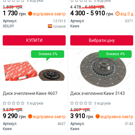
0 відгуків
0 відгуків
1 839
грн.
4 478 - 6 151
грн.
1 730
4 300 - 5 910
грн.
відправка завтра
грн.
від 0 дн
Артикул:
121013
Артикул:
3371
SOLGY
Kawe
Іспанія
Вибрати ціну
КУПИТИ
Знижка 3%
Знижка 4%
Диск зчеплення Kawe 4607
Диск зчеплення Kawe 3143
0 відгуків
0 відгуків
9 576
грн.
4 067
грн.
9 290
3 910
грн.
відправка завтра
грн.
відправка завтр
Артикул:
4607
Артикул:
3143
Kawe
Kawe