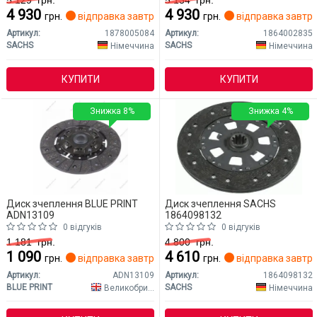
5 129
грн.
5 134
грн.
4 930
4 930
грн.
відправка завтра
грн.
відправка завтр
Артикул:
1878005084
Артикул:
1864002835
SACHS
SACHS
Німеччина
Німеччина
КУПИТИ
КУПИТИ
Знижка 8%
Знижка 4%
Диск зчеплення BLUE PRINT
Диск зчеплення SACHS
ADN13109
1864098132
0 відгуків
0 відгуків
1 181
грн.
4 800
грн.
1 090
4 610
грн.
відправка завтра
грн.
відправка завтр
Артикул:
ADN13109
Артикул:
1864098132
BLUE PRINT
SACHS
Великобританія
Німеччина