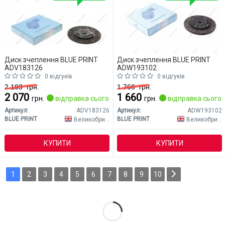
Диск зчеплення BLUE PRINT
Диск зчеплення BLUE PRINT
ADV183126
ADW193102
0 відгуків
0 відгуків
2 193
грн.
1 766
грн.
2 070
1 660
грн.
відправка сьогодні
грн.
відправка сьогод
Артикул:
ADV183126
Артикул:
ADW193102
BLUE PRINT
BLUE PRINT
Великобританія
Великобританія
КУПИТИ
КУПИТИ
1
2
3
4
5
6
7
8
9
10