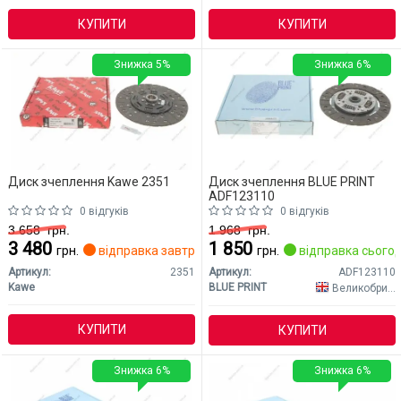
КУПИТИ
КУПИТИ
Знижка 5%
Знижка 6%
Диск зчеплення Kawe 2351
Диск зчеплення BLUE PRINT
ADF123110
0 відгуків
0 відгуків
3 658
грн.
1 968
грн.
3 480
1 850
грн.
відправка завтра
грн.
відправка сьогод
Артикул:
2351
Артикул:
ADF123110
Kawe
BLUE PRINT
Великобританія
КУПИТИ
КУПИТИ
Знижка 6%
Знижка 6%