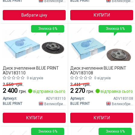
BLUE PRINT
BLUE PRINT
Великобританія
Великобританія
Вибрати ціну
КУПИТИ
Знижка 6%
Знижка 6%
Диск зчеплення BLUE PRINT
Диск зчеплення BLUE PRINT
ADV183110
ADV183108
0 відгуків
0 відгуків
2 550
грн.
2 411
грн.
2 400
2 270
грн.
відправка сьогодні
грн.
відправка сьогод
Артикул:
ADV183110
Артикул:
ADV183108
BLUE PRINT
BLUE PRINT
Великобританія
Великобританія
КУПИТИ
КУПИТИ
Знижка 6%
Знижка 6%