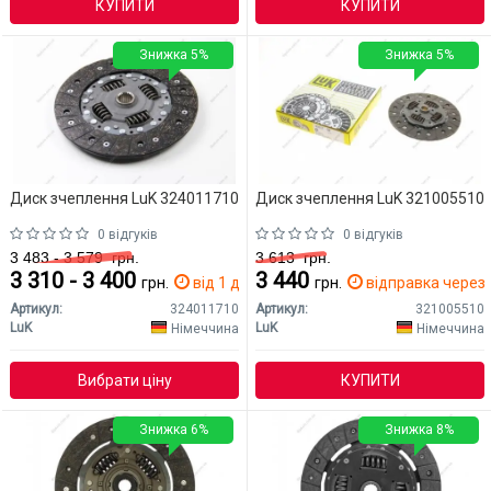
КУПИТИ
КУПИТИ
Знижка 5%
Знижка 5%
Диск зчеплення LuK 324011710
Диск зчеплення LuK 321005510
0 відгуків
0 відгуків
3 483 - 3 579
грн.
3 613
грн.
3 310 - 3 400
3 440
грн.
від 1 дн.
грн.
відправка через 
Артикул:
324011710
Артикул:
321005510
LuK
LuK
Німеччина
Німеччина
Вибрати ціну
КУПИТИ
Знижка 6%
Знижка 8%