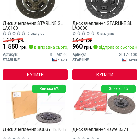
Диск зчеплення STARLINE SL
Диск зчеплення STARLINE SL
LA0160
LA0600
0 відгуків
0 відгуків
1 645
грн.
1 042
грн.
1 550
960
грн.
відправка сьогодні
грн.
відправка сьогодні
Артикул:
SL LA0160
Артикул:
SL LA0600
STARLINE
STARLINE
Чехія
Чехія
КУПИТИ
КУПИТИ
Знижка 6%
Знижка 4%
Диск зчеплення SOLGY 121013
Диск зчеплення Kawe 3371