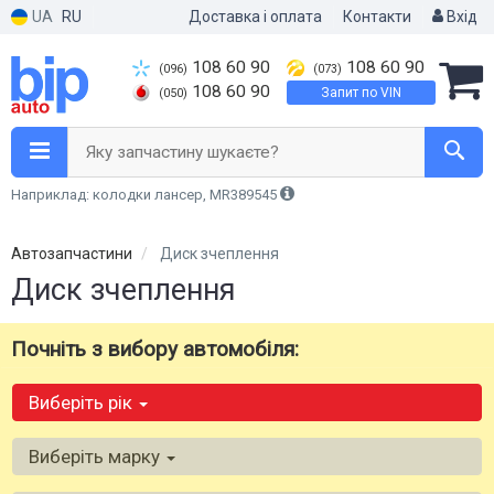
UA
RU
Доставка і оплата
Контакти
Вхід
108 60 90
108 60 90
(096)
(073)
108 60 90
Запит по VIN
(050)
Яку запчастину шукаєте?
Наприклад: колодки лансер, MR389545
Автозапчастини
Диск зчеплення
Диск зчеплення
Почніть з вибору автомобіля:
Виберіть рік
Виберіть марку