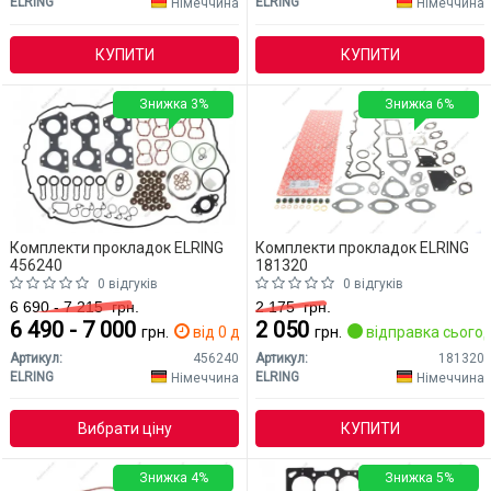
ELRING
ELRING
Німеччина
Німеччина
КУПИТИ
КУПИТИ
Знижка 3%
Знижка 6%
Комплекти прокладок ELRING
Комплекти прокладок ELRING
456240
181320
0 відгуків
0 відгуків
6 690 - 7 215
грн.
2 175
грн.
6 490 - 7 000
2 050
грн.
від 0 дн.
грн.
відправка сьогод
Артикул:
456240
Артикул:
181320
ELRING
ELRING
Німеччина
Німеччина
Вибрати ціну
КУПИТИ
Знижка 4%
Знижка 5%