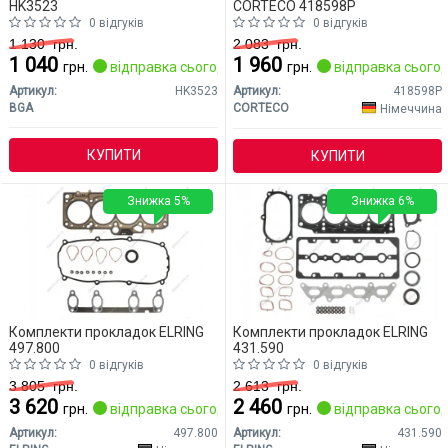
HK3523
CORTECO 418598P
0 відгуків
0 відгуків
1 130
грн.
2 083
грн.
1 040
1 960
грн.
відправка сьогодні
грн.
відправка сьогод
Артикул:
HK3523
Артикул:
418598P
BGA
CORTECO
Німеччина
КУПИТИ
КУПИТИ
Знижка 5%
Знижка 6%
Комплекти прокладок ELRING
Комплекти прокладок ELRING
497.800
431.590
0 відгуків
0 відгуків
3 805
грн.
2 613
грн.
3 620
2 460
грн.
відправка сьогодні
грн.
відправка сьогод
Артикул:
497.800
Артикул:
431.590