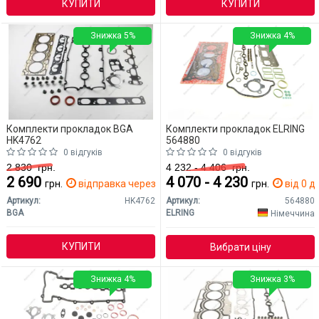
КУПИТИ
КУПИТИ
Знижка 5%
Знижка 4%
Комплекти прокладок BGA
Комплекти прокладок ELRING
HK4762
564880
0 відгуків
0 відгуків
2 830
грн.
4 232 - 4 406
грн.
2 690
4 070 - 4 230
грн.
відправка через 2 дн.
грн.
від 0 дн
Артикул:
HK4762
Артикул:
564880
BGA
ELRING
Німеччина
КУПИТИ
Вибрати ціну
Знижка 4%
Знижка 3%