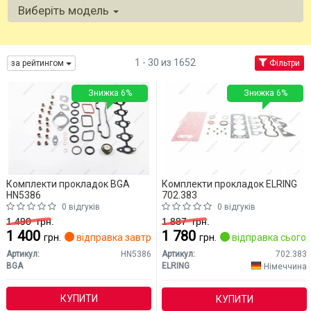
Виберіть модель
1 - 30 из 1652
за рейтингом
Фільтри
Знижка 6%
Знижка 6%
Комплекти прокладок BGA
Комплекти прокладок ELRING
HN5386
702.383
0 відгуків
0 відгуків
1 490
грн.
1 887
грн.
1 400
1 780
грн.
відправка завтра
грн.
відправка сьогод
Артикул:
HN5386
Артикул:
702.383
BGA
ELRING
Німеччина
КУПИТИ
КУПИТИ