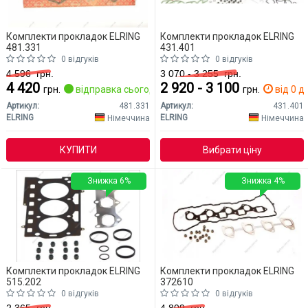
Комплекти прокладок ELRING
Комплекти прокладок ELRING
481.331
431.401
0 відгуків
0 відгуків
4 596
грн.
3 070 - 3 255
грн.
4 420
2 920 - 3 100
грн.
відправка сьогодні
грн.
від 0 дн
Артикул:
481.331
Артикул:
431.401
ELRING
ELRING
Німеччина
Німеччина
КУПИТИ
Вибрати ціну
Знижка 6%
Знижка 4%
Комплекти прокладок ELRING
Комплекти прокладок ELRING
515.202
372610
0 відгуків
0 відгуків