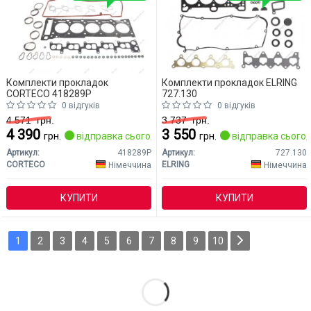
Комплекти прокладок
Комплекти прокладок ELRING
CORTECO 418289P
727.130
0 відгуків
0 відгуків
4 571
грн.
3 737
грн.
4 390
3 550
грн.
відправка сьогодні
грн.
відправка сьогод
Артикул:
418289P
Артикул:
727.130
CORTECO
ELRING
Німеччина
Німеччина
КУПИТИ
КУПИТИ
1
2
3
4
5
6
7
8
9
10