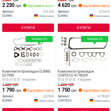
2 365
грн.
4 809
грн.
2 230
4 620
грн.
відправка сьогодні
грн.
відправка завтр
Артикул:
515.202
Артикул:
372610
ELRING
ELRING
Німеччина
Німеччина
КУПИТИ
КУПИТИ
Знижка 6%
Знижка 6%
Комплекти прокладок ELRING
Комплекти прокладок
027990
CORTECO 417835P
0 відгуків
0 відгуків
1 895
грн.
1 858
грн.
1 790
1 750
грн.
відправка завтра
грн.
відправка завтр
Артикул:
027990
Артикул:
417835P
ELRING
CORTECO
Німеччина
Німеччина