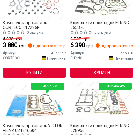
Комплекти прокладок
Комплекти прокладок ELRING
CORTECO 417286P
565370
0 відгуків
0 відгуків
4 038
грн.
6 587
грн.
3 880
6 390
грн.
відправка завтра
грн.
відправка завтр
Артикул:
417286P
Артикул:
565370
CORTECO
ELRING
Німеччина
Німеччина
КУПИТИ
КУПИТИ
Знижка 2%
Знижка 4%
Комплекти прокладок VICTOR
Комплекти прокладок ELRING
REINZ 024216504
528950