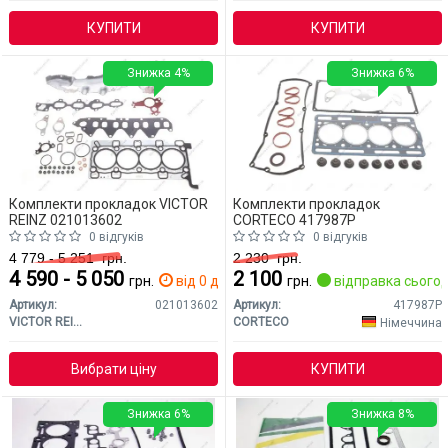
КУПИТИ
КУПИТИ
Знижка 4%
Знижка 6%
Комплекти прокладок VICTOR
Комплекти прокладок
REINZ 021013602
CORTECO 417987P
0 відгуків
0 відгуків
4 779 - 5 251
грн.
2 230
грн.
4 590 - 5 050
2 100
грн.
від 0 дн.
грн.
відправка сьогод
Артикул:
021013602
Артикул:
417987P
VICTOR REINZ
CORTECO
Німеччина
Вибрати ціну
КУПИТИ
Знижка 6%
Знижка 8%