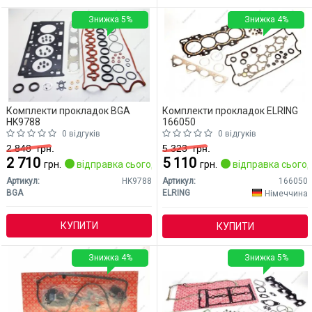
Знижка 5%
Знижка 4%
Комплекти прокладок BGA
Комплекти прокладок ELRING
HK9788
166050
0 відгуків
0 відгуків
2 848
грн.
5 323
грн.
2 710
5 110
грн.
відправка сьогодні
грн.
відправка сьогод
Артикул:
HK9788
Артикул:
166050
BGA
ELRING
Німеччина
КУПИТИ
КУПИТИ
Знижка 4%
Знижка 5%