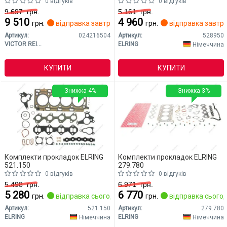
0 відгуків
0 відгуків
9 697
грн.
5 161
грн.
9 510
4 960
грн.
відправка завтра
грн.
відправка завтр
Артикул:
024216504
Артикул:
528950
VICTOR REINZ
ELRING
Німеччина
КУПИТИ
КУПИТИ
Знижка 4%
Знижка 3%
Комплекти прокладок ELRING
Комплекти прокладок ELRING
521.150
279.780
0 відгуків
0 відгуків
5 498
грн.
6 971
грн.
5 280
6 770
грн.
відправка сьогодні
грн.
відправка сьогод
Артикул:
521.150
Артикул:
279.780
ELRING
ELRING
Німеччина
Німеччина