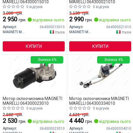
MARELLI 064300015010
MARELLI 064300021010
0 відгуків
0 відгуків
3 098
грн.
3 138
грн.
2 950
2 990
грн.
відправка сьогодні
грн.
відправка сьогод
Артикул:
064300015010
Артикул:
064300021010
MAGNETI MARELLI
MAGNETI MARELLI
Італія
Італія
КУПИТИ
КУПИТИ
Знижка 6%
Знижка 4%
Мотор склоочисника MAGNETI
Мотор склоочисника MAGNETI
MARELLI 064300023010
MARELLI 064300334010
0 відгуків
0 відгуків
2 682
грн.
4 621
грн.
2 530
4 440
грн.
відправка сьогодні
грн.
відправка сьогод
Артикул:
064300023010
Артикул:
064300334010