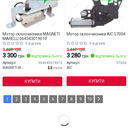
Мотор склоочисника MAGNETI
Мотор склоочисника AIC 57004
MARELLI 064343019010
0 відгуків
0 відгуків
3 469
грн.
3 447
грн.
3 300
3 280
грн.
відправка сьогодні
грн.
відправка сьогод
Артикул:
064343019010
Артикул:
57004
MAGNETI MARELLI
AIC
Італія
КУПИТИ
КУПИТИ
1
2
3
4
5
6
7
8
9
10