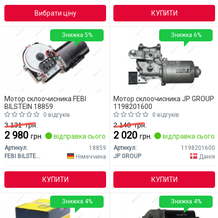
Вибрати ціну
КУПИТИ
Знижка 5%
Знижка 6%
Мотор склоочисника FEBI
Мотор склоочисника JP GROUP
BILSTEIN 18859
1198201600
0 відгуків
0 відгуків
3 131
грн.
2 140
грн.
2 980
2 020
грн.
відправка сьогодні
грн.
відправка сьогод
Артикул:
18859
Артикул:
1198201600
FEBI BILSTEIN
JP GROUP
Німеччина
Данія
КУПИТИ
КУПИТИ
Знижка 4%
Знижка 4%