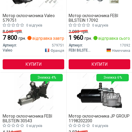
Мотор склоочисника Valeo
Мотор склоочисника FEBI
579751
BILSTEIN 17092
0 відгуків
0 відгуків
8 040
грн.
2 083
грн.
7 800
1 960
грн.
відправка завтра
грн.
відправка сьогод
Артикул:
579751
Артикул:
17092
Valeo
FEBI BILSTEIN
Франція
Німеччина
КУПИТИ
КУПИТИ
Знижка 4%
Знижка 6%
Мотор склоочисника FEBI
Мотор склоочисника JP GROUP
BILSTEIN 30543
1198202200
0 відгуків
0 відгуків