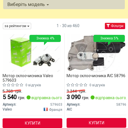
Виберіть модель
1 - 30 из 460
за рейтингом
Фільтри
Знижка 4%
Знижка 5%
Мотор склоочисника Valeo
Мотор склоочисника AIC 58796
579603
0 відгуків
0 відгуків
5 768
грн.
3 244
грн.
5 540
3 090
грн.
відправка сьогодні
грн.
відправка сьогод
Артикул:
579603
Артикул:
58796
Valeo
AIC
Франція
КУПИТИ
КУПИТИ