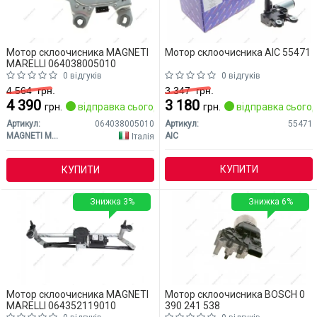
Мотор склоочисника MAGNETI
Мотор склоочисника AIC 55471
MARELLI 064038005010
0 відгуків
0 відгуків
4 564
грн.
3 347
грн.
4 390
3 180
грн.
відправка сьогодні
грн.
відправка сьогод
Артикул:
064038005010
Артикул:
55471
MAGNETI MARELLI
AIC
Італія
КУПИТИ
КУПИТИ
Знижка 3%
Знижка 6%
Мотор склоочисника MAGNETI
Мотор склоочисника BOSCH 0
MARELLI 064352119010
390 241 538