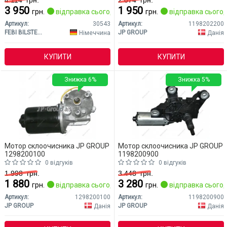
4 114
грн.
2 074
грн.
3 950
1 950
грн.
відправка сьогодні
грн.
відправка сьогод
Артикул:
30543
Артикул:
1198202200
FEBI BILSTEIN
JP GROUP
Німеччина
Данія
КУПИТИ
КУПИТИ
Знижка 6%
Знижка 5%
Мотор склоочисника JP GROUP
Мотор склоочисника JP GROUP
1298200100
1198200900
0 відгуків
0 відгуків
1 998
грн.
3 448
грн.
1 880
3 280
грн.
відправка сьогодні
грн.
відправка сьогод
Артикул:
1298200100
Артикул:
1198200900
JP GROUP
JP GROUP
Данія
Данія