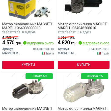
Мотор склоочисника MAGNETI
Мотор склоочисника MAGNETI
MARELLI 064038003010
MARELLI 064046206010
0 відгуків
0 відгуків
4 753
грн.
5 019
грн.
4 570
4 820
грн.
відправка сьогодні
грн.
відправка сьогод
Артикул:
064038003010
Артикул:
064046206010
MAGNETI MARELLI
MAGNETI MARELLI
Італія
Італія
КУПИТИ
КУПИТИ
Знижка 5%
Знижка 5%
Мотор склоочисника MAGNETI
Мотор склоочисника MAGNETI