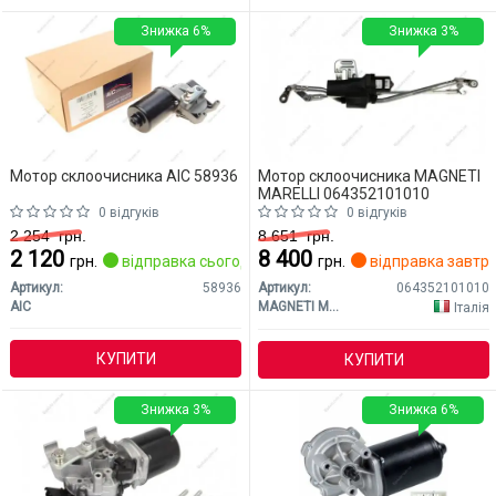
Знижка 6%
Знижка 3%
Мотор склоочисника AIC 58936
Мотор склоочисника MAGNETI
MARELLI 064352101010
0 відгуків
0 відгуків
2 254
грн.
8 651
грн.
2 120
8 400
грн.
відправка сьогодні
грн.
відправка завтр
Артикул:
58936
Артикул:
064352101010
AIC
MAGNETI MARELLI
Італія
КУПИТИ
КУПИТИ
Знижка 3%
Знижка 6%