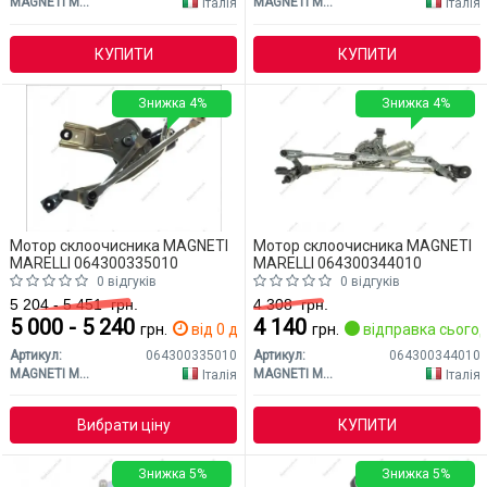
MAGNETI MARELLI
MAGNETI MARELLI
Італія
Італія
КУПИТИ
КУПИТИ
Знижка 4%
Знижка 4%
Мотор склоочисника MAGNETI
Мотор склоочисника MAGNETI
MARELLI 064300335010
MARELLI 064300344010
0 відгуків
0 відгуків
5 204 - 5 451
грн.
4 308
грн.
5 000 - 5 240
4 140
грн.
від 0 дн.
грн.
відправка сьогод
Артикул:
064300335010
Артикул:
064300344010
MAGNETI MARELLI
MAGNETI MARELLI
Італія
Італія
Вибрати ціну
КУПИТИ
Знижка 5%
Знижка 5%