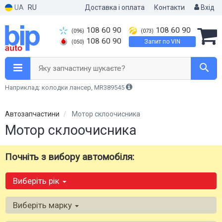
UA
RU
Доставка і оплата
Контакти
Вхід
108 60 90
108 60 90
(096)
(073)
108 60 90
Запит по VIN
(050)
Яку запчастину шукаєте?
Наприклад: колодки лансер, MR389545
Автозапчастини
Мотор склоочисника
Мотор склоочисника
Почніть з вибору автомобіля:
Виберіть рік
Виберіть марку