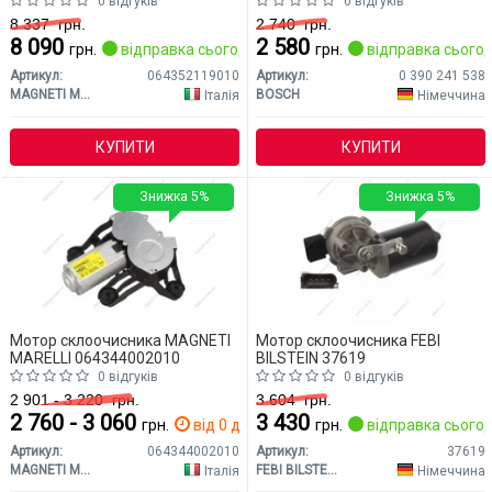
0 відгуків
0 відгуків
8 337
грн.
2 740
грн.
8 090
2 580
грн.
відправка сьогодні
грн.
відправка сьогод
Артикул:
064352119010
Артикул:
0 390 241 538
MAGNETI MARELLI
BOSCH
Італія
Німеччина
КУПИТИ
КУПИТИ
Знижка 5%
Знижка 5%
Мотор склоочисника MAGNETI
Мотор склоочисника FEBI
MARELLI 064344002010
BILSTEIN 37619
0 відгуків
0 відгуків
2 901 - 3 220
грн.
3 604
грн.
2 760 - 3 060
3 430
грн.
від 0 дн.
грн.
відправка сьогод
Артикул:
064344002010
Артикул:
37619
MAGNETI MARELLI
FEBI BILSTEIN
Італія
Німеччина