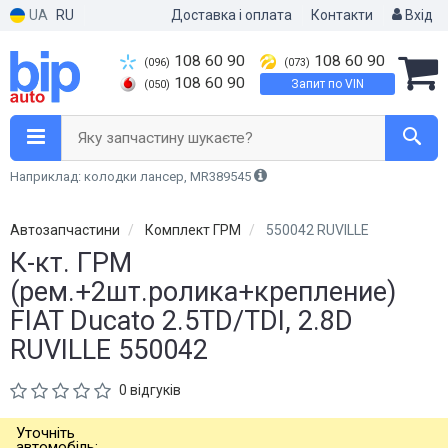
UA
RU
Доставка і оплата
Контакти
Вхід
108 60 90
108 60 90
(096)
(073)
108 60 90
Запит по VIN
(050)
Яку запчастину шукаєте?
Наприклад: колодки лансер, MR389545
Автозапчастини
Комплект ГРМ
550042 RUVILLE
К-кт. ГРМ
(рем.+2шт.ролика+крепление)
FIAT Ducato 2.5TD/TDI, 2.8D
RUVILLE 550042
0 відгуків
Уточніть
автомобіль: