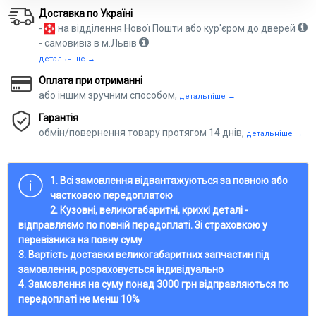
Доставка по Україні
-
на відділення Нової Пошти або кур'єром до дверей
- самовивіз в м.Львів
детальніше →
Оплата при отриманні
або іншим зручним способом,
детальніше →
Гарантія
обмін/повернення товару протягом 14 днів,
детальніше →
1. Всі замовлення відвантажуються за повною або
частковою передоплатою
2. Кузовні, великогабаритні, крихкі деталі -
відправляємо по повній передоплаті. Зі страховкою у
перевізника на повну суму
3. Вартість доставки великогабаритних запчастин під
замовлення, розраховується індивідуально
4. Замовлення на суму понад 3000 грн відправляються по
передоплаті не менш 10%