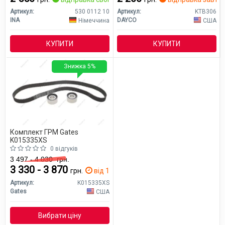
Артикул:
530 0112 10
Артикул:
KTB306
INA
DAYCO
Німеччина
США
КУПИТИ
КУПИТИ
Знижка 5%
Комплект ГРМ Gates
K015335XS
0 відгуків
3 497 - 4 030
грн.
3 330 - 3 870
грн.
від 1 дн.
Артикул:
K015335XS
Gates
США
Вибрати ціну