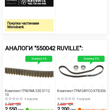
Покупка частинами
Monobank
АНАЛОГИ "550042 RUVILLE":
Знижка 6%
Знижка 6%
Комплект ГРМ INA 530 0112
Комплект ГРМ DAYCO KTB306
10
0 відгуків
0 відгуків
2 712
грн.
2 331
грн.
2 550
2 200
грн.
відправка сьогодні
грн.
відправка завтр