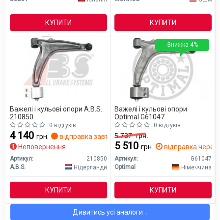
КУПИТИ
КУПИТИ
Знижка 4%
Важелі і кульові опори A.B.S.
Важелі і кульові опори
210850
Optimal G61047
0 відгуків
0 відгуків
4 140
5 737
грн.
грн.
відправка завтра
5 510
Неповернення
грн.
відправка через 
Артикул:
210850
Артикул:
G61047
A.B.S.
Optimal
Нідерланди
Німеччина
КУПИТИ
КУПИТИ
Дивитись усі аналоги ↓