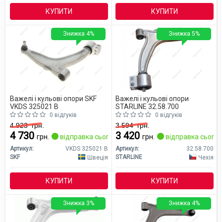
КУПИТИ
КУПИТИ
Знижка 4%
Знижка 5%
Важелі і кульові опори SKF
Важелі і кульові опори
VKDS 325021 B
STARLINE 32.58.700
0 відгуків
0 відгуків
4 923
грн.
3 594
грн.
4 730
3 420
грн.
відправка сьогодні
грн.
відправка сьогод
Артикул:
VKDS 325021 B
Артикул:
32.58.700
SKF
STARLINE
Швеція
Чехія
КУПИТИ
КУПИТИ
Знижка 3%
Знижка 4%