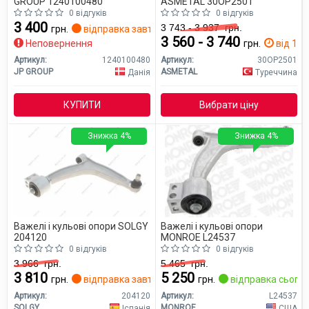
GROUP 1240100480
ASMETAL 30OP2501
0 відгуків
0 відгуків
3 400
3 743 - 3 937
грн.
грн.
відправка завтра
3 560 - 3 740
Неповернення
грн.
від 1 дн
Артикул:
1240100480
Артикул:
30OP2501
JP GROUP
ASMETAL
Данія
Туреччина
КУПИТИ
Вибрати ціну
Знижка 4%
Знижка 4%
Важелі і кульові опори SOLGY
Важелі і кульові опори
204120
MONROE L24537
0 відгуків
0 відгуків
3 966
грн.
5 465
грн.
3 810
5 250
грн.
відправка завтра
грн.
відправка сьогод
Артикул:
204120
Артикул:
L24537
SOLGY
MONROE
Іспанія
США