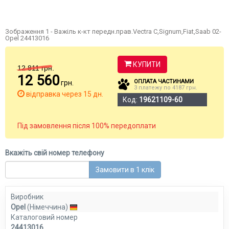
Зображення 1 - Важіль к-кт передн.прав.Vectra C,Signum,Fiat,Saab 02-
Opel 24413016
КУПИТИ
12 811
грн.
12 560
ОПЛАТА ЧАСТИНАМИ
грн.
3 платежу по 4187 грн.
відправка через 15 дн.
Код:
19621109-60
Під замовлення після 100% передоплати
Вкажіть свій номер телефону
Замовити в 1 клік
Виробник
Opel
(Німеччина)
Каталоговий номер
24413016