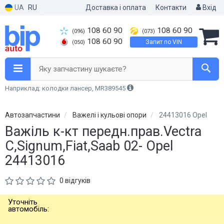
UA
RU
Доставка і оплата
Контакти
Вхід
108 60 90
108 60 90
(096)
(073)
108 60 90
Запит по VIN
(050)
Яку запчастину шукаєте?
Наприклад: колодки лансер, MR389545
Автозапчастини
Важелі і кульові опори
24413016 Opel
Важіль к-кт передн.прав.Vectra
C,Signum,Fiat,Saab 02- Opel
24413016
0 відгуків
Уточніть
автомобіль: