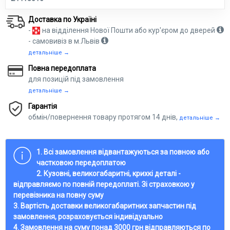
Доставка по Україні
-
на відділення Нової Пошти або кур'єром до дверей
- самовивіз в м.Львів
детальніше →
Повна передоплата
для позицій під замовлення
детальніше →
Гарантія
обмін/повернення товару протягом 14 днів,
детальніше →
1. Всі замовлення відвантажуються за повною або
частковою передоплатою
2. Кузовні, великогабаритні, крихкі деталі -
відправляємо по повній передоплаті. Зі страховкою у
перевізника на повну суму
3. Вартість доставки великогабаритних запчастин під
замовлення, розраховується індивідуально
4. Замовлення на суму понад 3000 грн відправляються по