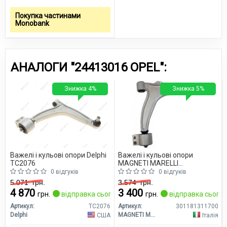
Покупка частинами
Monobank
АНАЛОГИ "24413016 OPEL":
Знижка 4%
Знижка 5%
Важелі і кульові опори Delphi
Важелі і кульові опори
TC2076
MAGNETI MARELLI
301181311700
0 відгуків
0 відгуків
5 071
грн.
3 574
грн.
4 870
3 400
грн.
відправка сьогодні
грн.
відправка сьогод
Артикул:
TC2076
Артикул:
301181311700
Delphi
MAGNETI MARELLI
США
Італія