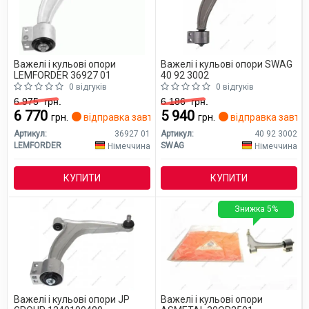
Важелі і кульові опори
Важелі і кульові опори SWAG
LEMFORDER 36927 01
40 92 3002
0 відгуків
0 відгуків
6 975
грн.
6 186
грн.
6 770
5 940
грн.
відправка завтра
грн.
відправка завтр
Артикул:
36927 01
Артикул:
40 92 3002
LEMFORDER
SWAG
Німеччина
Німеччина
КУПИТИ
КУПИТИ
Знижка 5%
Важелі і кульові опори JP
Важелі і кульові опори