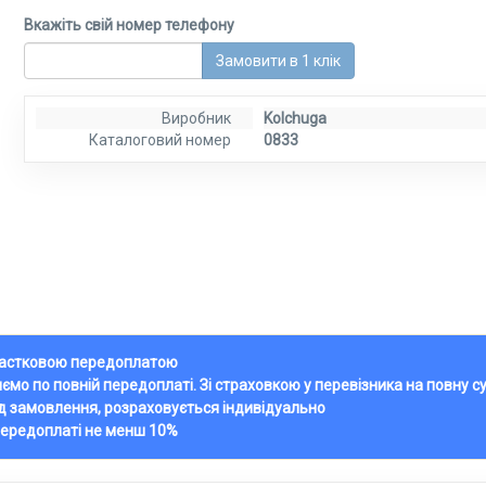
Вкажіть свій номер телефону
Замовити в 1 клік
Виробник
Kolchuga
Каталоговий номер
0833
 частковою передоплатою
ляємо по повній передоплаті. Зі страховкою у перевізника на повну с
ід замовлення, розраховується індивідуально
передоплаті не менш 10%