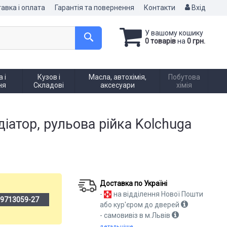
авка і оплата
Гарантія та повернення
Контакти
Вхід
У вашому кошику
0 товарів
на
0 грн.
 і
Кузов і
Масла, автохімія,
Побутова
ня
Складові
аксесуари
хімія
іатор, рульова рійка Kolchuga
Доставка по Україні
-
на відділення Нової Пошти
19713059-27
або кур'єром до дверей
- самовивіз в м.Львів
детальніше →