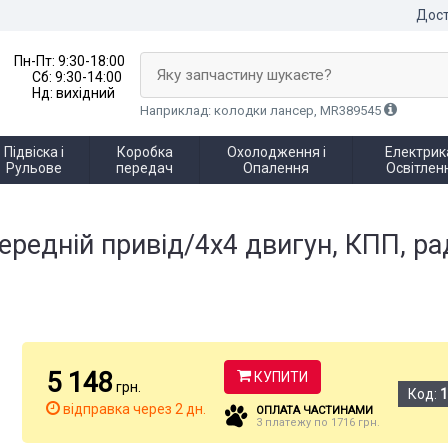
Дост
Пн-Пт:
9:30-18:00
Яку запчастину шукаєте?
Сб:
9:30-14:00
Нд:
вихідний
Наприклад: колодки лансер, MR389545
Підвіска і
Коробка
Охолодження і
Електрика
Рульове
передач
Опалення
Освітлен
редній привід/4x4 двигун, КПП, рад
5 148
КУПИТИ
грн.
Код:
відправка через 2 дн.
ОПЛАТА ЧАСТИНАМИ
3 платежу по 1716 грн.