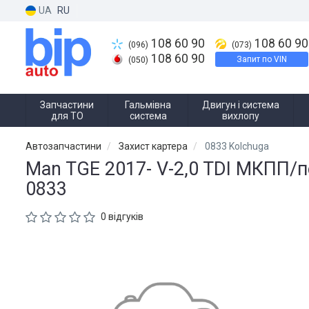
UA
RU
108 60 90
108 60 90
(096)
(073)
108 60 90
Запит по VIN
(050)
Запчастини
Гальмівна
Двигун і система
для ТО
система
вихлопу
Автозапчастини
Захист картера
0833 Kolchuga
Man TGE 2017- V-2,0 TDI МКПП/пе
0833
0 відгуків