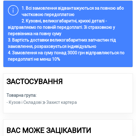
1. Всі замовлення відвантажуються за повною або
частковою передоплатою
2. Кузовні, великогабаритні, крихкі деталі -
відправляємо по повній передоплаті. Зі страховкою у
перевізника на повну суму
3. Вартість доставки великогабаритних запчастин під
замовлення, розраховується індивідуально
4. Замовлення на суму понад 3000 грн відправляються по
передоплаті не менш 10%
ЗАСТОСУВАННЯ
Товарна група:
- Кузов і Складові
Захист картера
ВАС МОЖЕ ЗАЦІКАВИТИ