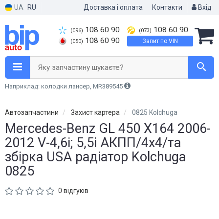
UA
RU
Доставка і оплата
Контакти
Вхід
108 60 90
108 60 90
(096)
(073)
108 60 90
Запит по VIN
(050)
Яку запчастину шукаєте?
Наприклад: колодки лансер, MR389545
Автозапчастини
Захист картера
0825 Kolchuga
Mercedes-Benz GL 450 X164 2006-
2012 V-4,6і; 5,5і АКПП/4х4/та
збірка USA радіатор Kolchuga
0825
0 відгуків