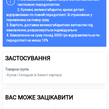
частковою передоплатою
2. Кузовні, великогабаритні, крихкі деталі -
відправляємо по повній передоплаті. Зі страховкою у
перевізника на повну суму
3. Вартість доставки великогабаритних запчастин під
замовлення, розраховується індивідуально
4. Замовлення на суму понад 3000 грн відправляються по
передоплаті не менш 10%
ЗАСТОСУВАННЯ
Товарна група:
- Кузов і Складові
Захист картера
ВАС МОЖЕ ЗАЦІКАВИТИ