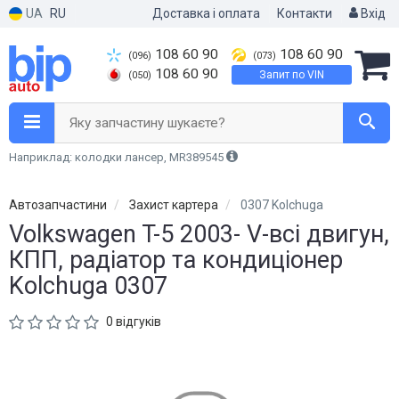
UA
RU
Доставка і оплата
Контакти
Вхід
108 60 90
108 60 90
(096)
(073)
108 60 90
Запит по VIN
(050)
Яку запчастину шукаєте?
Наприклад: колодки лансер, MR389545
Автозапчастини
Захист картера
0307 Kolchuga
Volkswagen T-5 2003- V-всі двигун,
КПП, радіатор та кондиціонер
Kolchuga 0307
0 відгуків